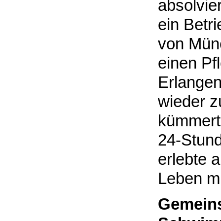
absolvie
ein Betr
von Münc
einen Pf
Erlangen
wieder 
kümmerte
24-Stund
erlebte 
Leben mi
Gemeins