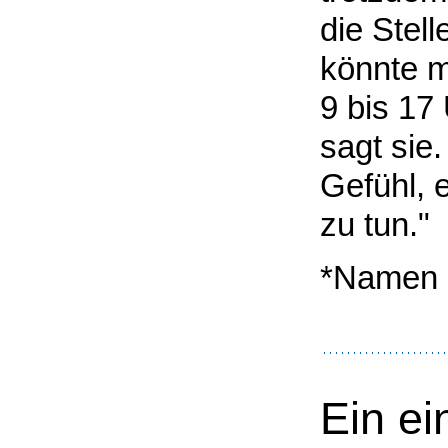
die Stel
könnte m
9 bis 17
sagt sie
Gefühl, 
zu tun."
*Namen 
Ein ei