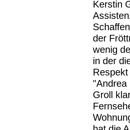
Kerstin G
Assistenz
Schaffen
der Fröt
wenig de
in der d
Respekt 
"Andrea i
Groll kl
Fernsehe
Wohnung 
hat die 