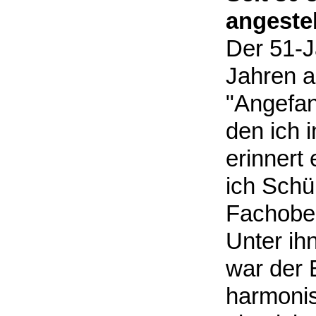
angestel
Der 51-Jä
Jahren a
"Angefan
den ich i
erinnert 
ich Schü
Fachober
Unter ih
war der 
harmonis