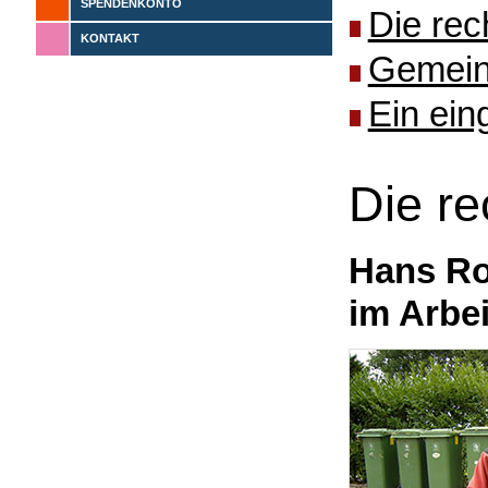
SPENDENKONTO
Die rec
KONTAKT
Gemeins
Ein ein
Die r
Hans Ro
im Arbe