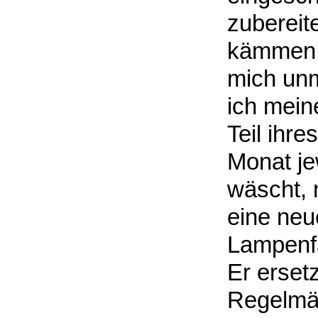
zubereit
kämmen o
mich unm
ich mein
Teil ihr
Monat jew
wäscht, 
eine neu
Lampenfa
Er erset
Regelmäß