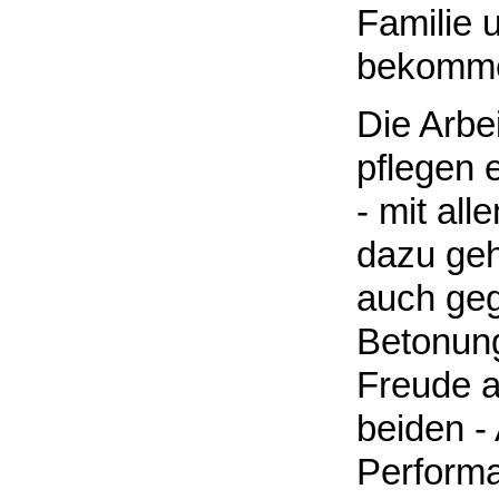
Familie 
bekomm
Die Arbe
pflegen e
- mit al
dazu geh
auch gege
Betonung
Freude an
beiden -
Performa