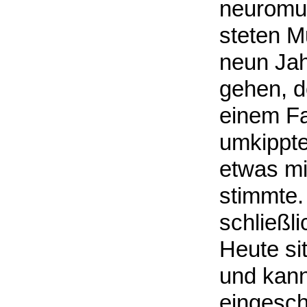
neuromus
steten M
neun Jah
gehen, d
einem Fa
umkippte
etwas mit
stimmte. 
schließl
Heute sit
und kann
eingesch