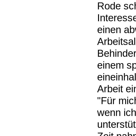
Rode sch
Interess
einen a
Arbeitsal
Behinder
einem sp
eineinha
Arbeit e
"Für mich
wenn ich
unterstüt