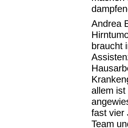
dampfend
Andrea Bü
Hirntumo
braucht 
Assisten
Hausarbe
Krankeng
allem ist
angewies
fast vie
Team und