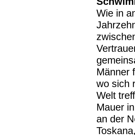
Schwim
Wie in a
Jahrzehn
zwische
Vertraue
gemeins
Männer 
wo sich 
Welt tref
Mauer in
an der N
Toskana,