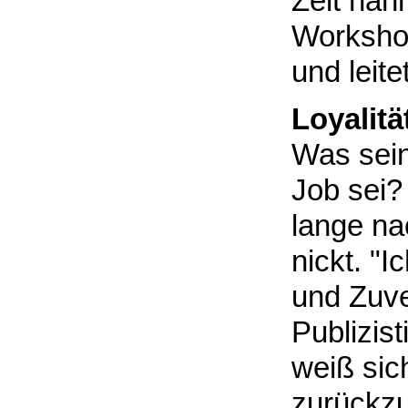
Zeit nah
Workshop
und leite
Loyalität
Was sein
Job sei?
lange na
nickt. "I
und Zuve
Publizist
weiß si
zurückz