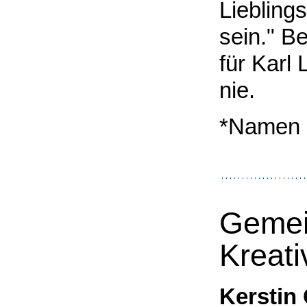
Liebling
sein." B
für Karl
nie.
*Namen 
Gemei
Kreati
Kerstin 