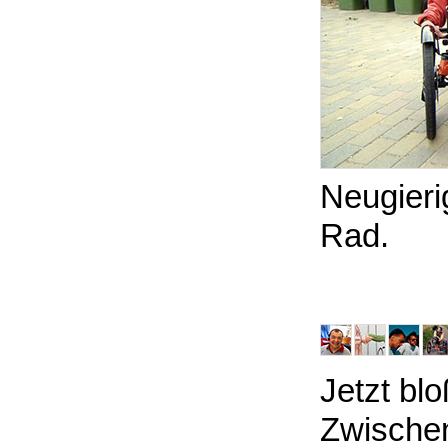
Neugieri
Rad.
Jetzt blo
Zwische