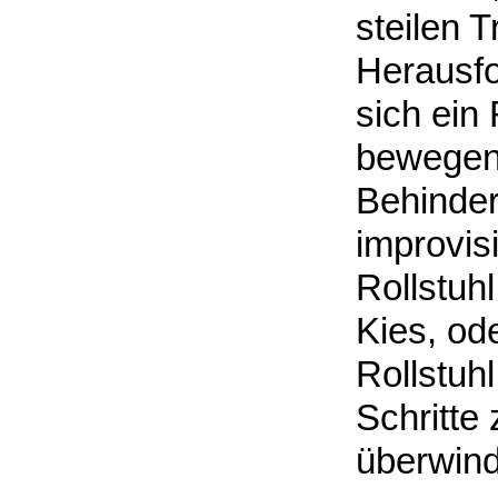
steilen 
Herausfo
sich ein 
bewegen,
Behinder
improvis
Rollstuh
Kies, od
Rollstuhl
Schritte
überwin