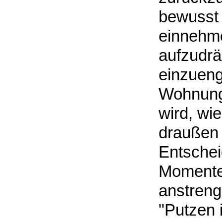
bewusst 
einnehme
aufzudrä
einzueng
Wohnung 
wird, wi
draußen g
Entschei
Momente,
anstreng
"Putzen 