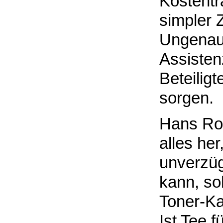
Kostentr
simpler 
Ungenaui
Assisten
Beteilig
sorgen.
Hans Rod
alles her
unverzüg
kann, sob
Toner-Ka
Ist Tee f