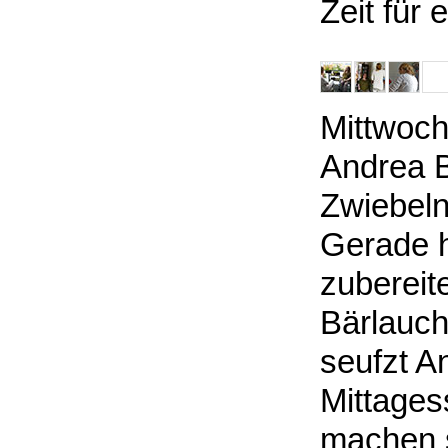
Zeit für
Mittwoch 
Andrea B
Zwiebeln
Gerade h
zubereite
Bärlauch
seufzt A
Mittages
machen s