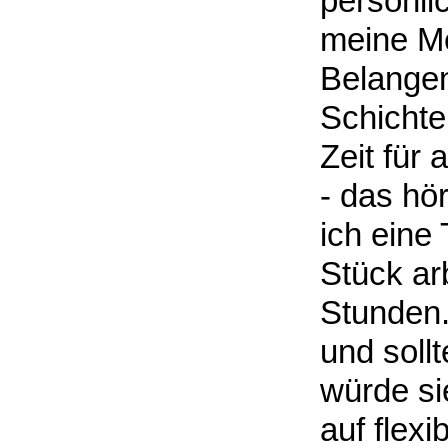
persönli
meine Me
Belangen
Schichte
Zeit für 
- das hö
ich eine
Stück arb
Stunden.
und soll
würde si
auf flexi