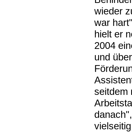
wieder z
war hart"
hielt er 
2004 ein
und über
Förderun
Assisten
seitdem 
Arbeitsta
danach", 
vielseiti