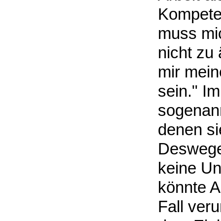
Kompeten
muss mi
nicht zu
mir mein
sein." I
sogenann
denen si
Deswegen
keine Un
könnte A
Fall veru