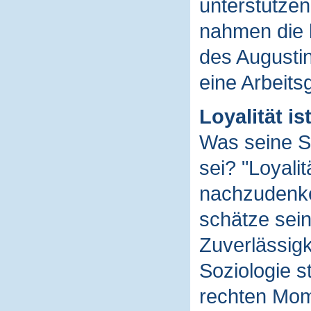
unterstützen 
nahmen die 
des Augustin
eine Arbeits
Loyalität ist
Was seine Sc
sei? "Loyali
nachzudenken
schätze sein
Zuverlässigk
Soziologie s
rechten Mom