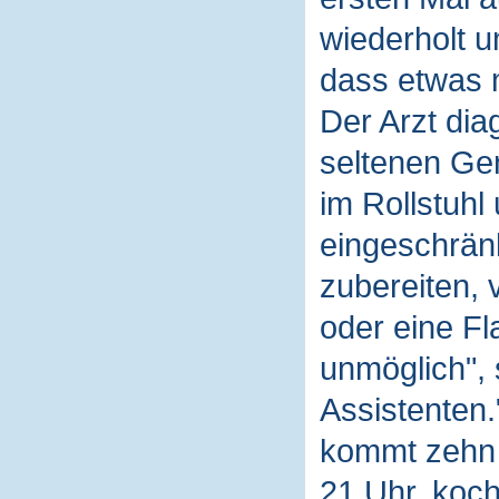
wiederholt u
dass etwas m
Der Arzt diag
seltenen Gen
im Rollstuhl
eingeschrän
zubereiten,
oder eine Fl
unmöglich", 
Assistenten.
kommt zehn M
21 Uhr, koch