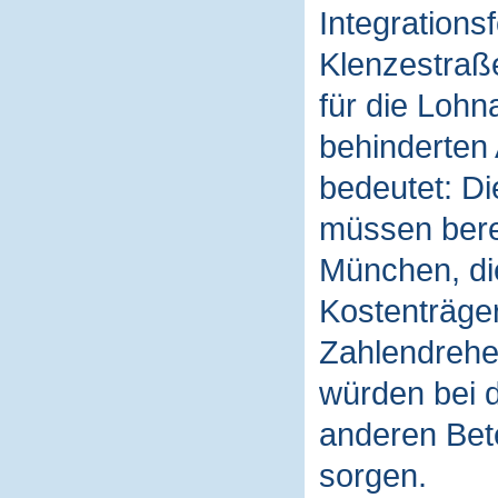
Integrations
Klenzestraße
für die Loh
behinderten 
bedeutet: Di
müssen berec
München, di
Kostenträger
Zahlendrehe
würden bei d
anderen Bete
sorgen.