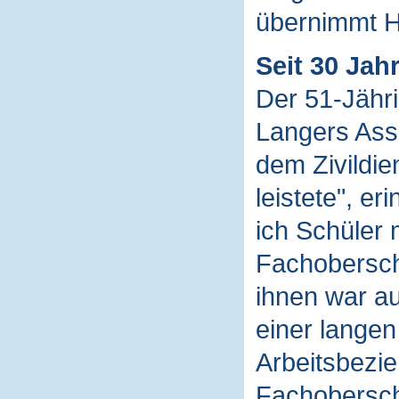
übernimmt 
Seit 30 Jah
Der 51-Jähri
Langers Assi
dem Zivildie
leistete", er
ich Schüler 
Fachoberschu
ihnen war au
einer lange
Arbeitsbezie
Fachoberschu