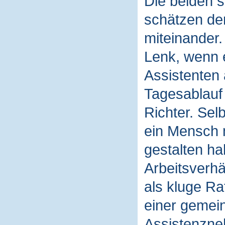
Die beiden s
schätzen de
miteinander.
Lenk, wenn e
Assistenten 
Tagesablauf 
Richter. Sel
ein Mensch 
gestalten ha
Arbeitsverhä
als kluge Ra
einer gemei
Assistenzneh