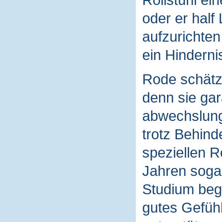
oder er half
aufzurichten
ein Hinderni
Rode schätzt
denn sie gar
abwechslungs
trotz Behin
speziellen R
Jahren sogar
Studium bego
gutes Gefühl