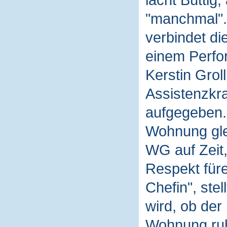
lacht Büttig,
"manchmal". 
verbindet di
einem Perfo
Kerstin Groll
Assistenzkra
aufgegeben. 
Wohnung gle
WG auf Zeit,
Respekt füre
Chefin", stel
wird, ob der
Wohnung ruhi