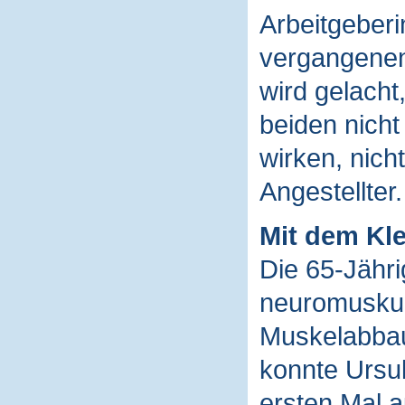
Arbeitgeberi
vergangenen
wird gelacht,
beiden nicht
wirken, nich
Angestellter.
Mit dem Kle
Die 65-Jähri
neuromuskul
Muskelabbau
konnte Ursul
ersten Mal 