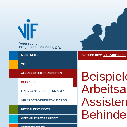
Vereinigung
Integrations-Förderung
e.V.
Sie sind hier:
VIF-Startseite
STARTSEITE
VIF
Beispie
ALS ASSISTENTIN ARBEITEN
BEISPIELE
Arbeitsa
HÄUFIG GESTELLTE FRAGEN
Assisten
VIF ARBEITGEBERSTANDARDS
DIENSTLEISTUNGEN
Behinde
ÖFFENTLICHKEITSARBEIT