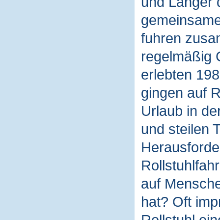
und Langer 
gemeinsamen
fuhren zusa
regelmäßig C
erlebten 198
gingen auf 
Urlaub in de
und steilen
Herausforder
Rollstuhlfah
auf Mensche
hat? Oft imp
Rollstuhl ei