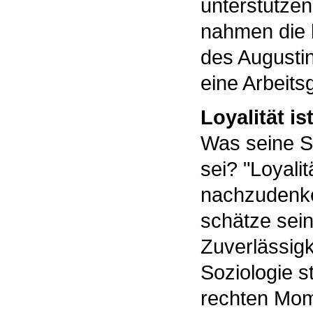
unterstützen 
nahmen die 
des Augustin
eine Arbeits
Loyalität ist
Was seine Sc
sei? "Loyali
nachzudenken
schätze sein
Zuverlässigk
Soziologie s
rechten Mom