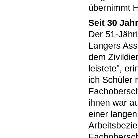
übernimmt 
Seit 30 Jah
Der 51-Jähri
Langers Assi
dem Zivildie
leistete", er
ich Schüler 
Fachoberschu
ihnen war au
einer lange
Arbeitsbezie
Fachoberschu