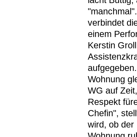
lacht Büttig,
"manchmal". 
verbindet di
einem Perfo
Kerstin Groll
Assistenzkra
aufgegeben. 
Wohnung gle
WG auf Zeit,
Respekt füre
Chefin", stel
wird, ob der
Wohnung ruhi