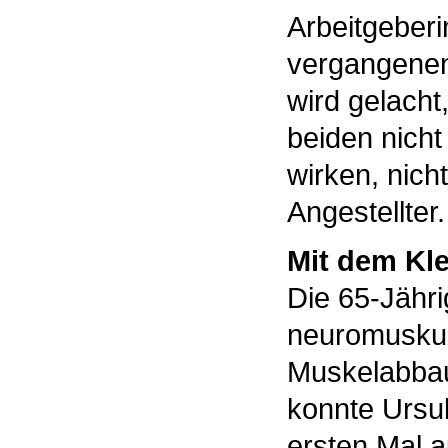
Arbeitgeberi
vergangenen
wird gelacht,
beiden nicht
wirken, nich
Angestellter.
Mit dem Kle
Die 65-Jähri
neuromuskul
Muskelabbau
konnte Ursul
ersten Mal 