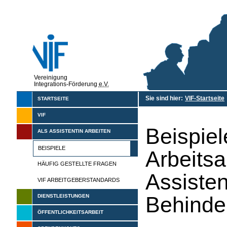
Vereinigung
Integrations-Förderung
e.V.
Sie sind hier:
VIF-Startseite
STARTSEITE
VIF
Beispie
ALS ASSISTENTIN ARBEITEN
BEISPIELE
Arbeitsa
HÄUFIG GESTELLTE FRAGEN
Assisten
VIF ARBEITGEBERSTANDARDS
Behinde
DIENSTLEISTUNGEN
ÖFFENTLICHKEITSARBEIT