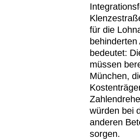
Integrations
Klenzestraße
für die Loh
behinderten 
bedeutet: Di
müssen berec
München, di
Kostenträger
Zahlendrehe
würden bei d
anderen Bete
sorgen.