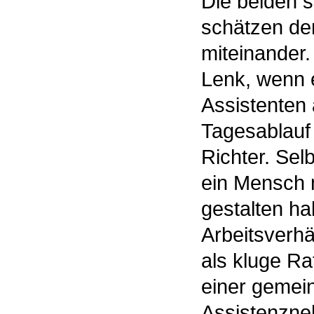
Die beiden s
schätzen de
miteinander.
Lenk, wenn e
Assistenten 
Tagesablauf 
Richter. Sel
ein Mensch 
gestalten ha
Arbeitsverhä
als kluge Ra
einer gemei
Assistenzneh