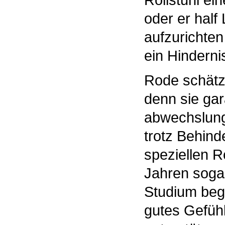
oder er half
aufzurichten
ein Hinderni
Rode schätzt
denn sie gar
abwechslungs
trotz Behin
speziellen R
Jahren sogar
Studium bego
gutes Gefühl