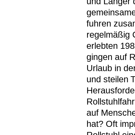
und Langer 
gemeinsamen
fuhren zusa
regelmäßig C
erlebten 198
gingen auf 
Urlaub in de
und steilen
Herausforder
Rollstuhlfah
auf Mensche
hat? Oft imp
Rollstuhl ei