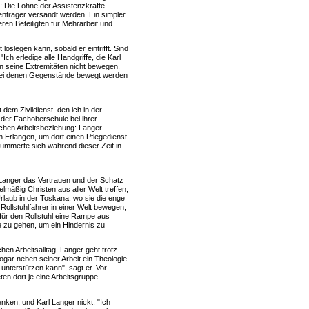
: Die Löhne der Assistenzkräfte
enträger versandt werden. Ein simpler
en Beteiligten für Mehrarbeit und
 loslegen kann, sobald er eintrifft. Sind
ch erledige alle Handgriffe, die Karl
nn seine Extremitäten nicht bewegen.
n, bei denen Gegenstände bewegt werden
 dem Zivildienst, den ich in der
n der Fachoberschule bei ihrer
schen Arbeitsbeziehung: Langer
 Erlangen, um dort einen Pflegedienst
ümmerte sich während dieser Zeit in
Langer das Vertrauen und der Schatz
äßig Christen aus aller Welt treffen,
rlaub in der Toskana, wo sie die enge
Rollstuhlfahrer in einer Welt bewegen,
für den Rollstuhl eine Rampe aus
te zu gehen, um ein Hindernis zu
en Arbeitsalltag. Langer geht trotz
ogar neben seiner Arbeit ein Theologie-
 unterstützen kann", sagt er. Vor
en dort je eine Arbeitsgruppe.
nken, und Karl Langer nickt. "Ich