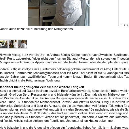
3 / 3
Gehört auch dazu: die Zubereitung des Mittagessens
ittwoch Mittag, kurz vor ein Uhr: In Andrea Büttigs Küche riecht's nach Zwiebeln, Basiliku
roll* Pesto zubereitet, "leider nicht den frischen Bärlauch-Pesto, den sie so gut kann", seufz
ittagessen trotzdem, mit Appetit machen sich die beiden Frauen über die dampfenden Spaghe
ndrea Büttig ist infolge eines Hirntumors halbseitig gelähmt und braucht im Alltag Unterstütz
ausarbeit, Fahrten zur Krankengymnastik oder ins Kino - bei allem ist die 34-Jährige auf Hilf
fast vier Jahren zum zwölfköpfigen Team und kommt je nach Bedarf für eine achtstündige Ta
Nachtschicht in die Fröttmaninger Wohnung.
Nebenher bleibt genügend Zeit für eine weitere Tätigkeit
ass sie einmal auf Dauer in einem sozialen Beruf arbeiten würde, hätte sie sich früher wohl ni
erstin Groll von Beruf Restauratorin und bildende Künstlerin. Doch als sie ein Mitbewohner fr
ro Woche als Assistenzkraft bei Andrea Büttig einspringen wolle, sagte sie zu. Aus dem Ku
telle. Rund 160 Stunden pro Monat arbeitet Kerstin Groll jetzt für Andrea Büttig. Sie ist froh ü
ollwertige Stelle bietet und über die Aufgabe, die sie als Menschen voll fordert: "Die Arbeit für
bwechslungsreich, und meine Meinung zählt in vielen Belangen." Je nachdem, wie sie die Sch
ür andere Aktivitäten. "160 Stunden - das hört sich nach viel an. Aber wenn ich eine Tag- un
ind das ja bereits 24 Stunden." Gerade hat sie geheiratet, und sollte je Nachwuchs kommen, 
uf flexible Arbeitszeiten einigen, um Familie und Job unter einen Hut zu bekommen.
ie Arbeitgeberin und die Angestellte pflegen ein freundschaftliches Verhältnis - mit allem, wa