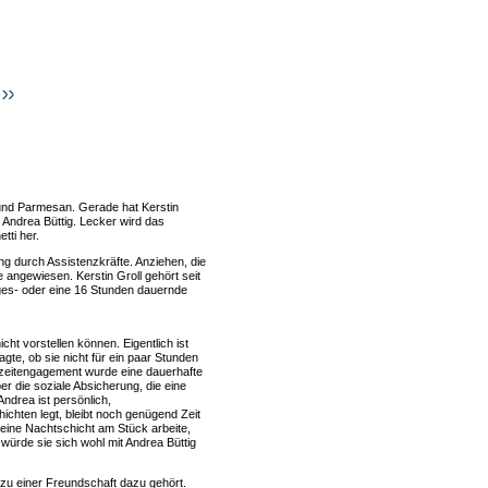
m und Parmesan. Gerade hat Kerstin
t Andrea Büttig. Lecker wird das
tti her.
ung durch Assistenzkräfte. Anziehen, die
e angewiesen. Kerstin Groll gehört seit
ges- oder eine 16 Stunden dauernde
cht vorstellen können. Eigentlich ist
agte, ob sie nicht für ein paar Stunden
rzzeitengagement wurde eine dauerhafte
ber die soziale Absicherung, die eine
 Andrea ist persönlich,
ichten legt, bleibt noch genügend Zeit
d eine Nachtschicht am Stück arbeite,
würde sie sich wohl mit Andrea Büttig
s zu einer Freundschaft dazu gehört.