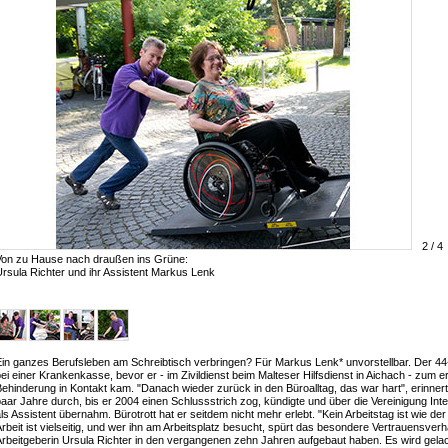
2 / 4
Von zu Hause nach draußen ins Grüne:
rsula Richter und ihr Assistent Markus Lenk
in ganzes Berufsleben am Schreibtisch verbringen? Für Markus Lenk* unvorstellbar. Der 44-
ei einer Krankenkasse, bevor er - im Zivildienst beim Malteser Hilfsdienst in Aichach - zum 
ehinderung in Kontakt kam. "Danach wieder zurück in den Büroalltag, das war hart", erinnert 
aar Jahre durch, bis er 2004 einen Schlussstrich zog, kündigte und über die Vereinigung Inte
ls Assistent übernahm. Bürotrott hat er seitdem nicht mehr erlebt. "Kein Arbeitstag ist wie de
rbeit ist vielseitig, und wer ihn am Arbeitsplatz besucht, spürt das besondere Vertrauensverh
rbeitgeberin Ursula Richter in den vergangenen zehn Jahren aufgebaut haben. Es wird gelacht