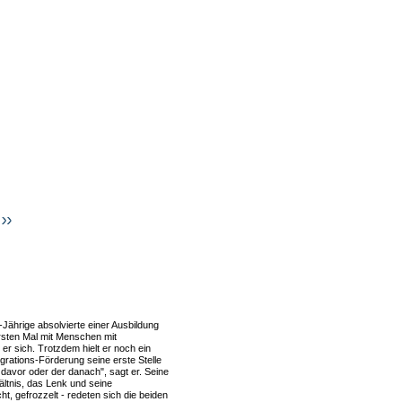
Jährige absolvierte einer Ausbildung
ersten Mal mit Menschen mit
er sich. Trotzdem hielt er noch ein
grations-Förderung seine erste Stelle
r davor oder der danach", sagt er. Seine
ältnis, das Lenk und seine
, gefrozzelt - redeten sich die beiden