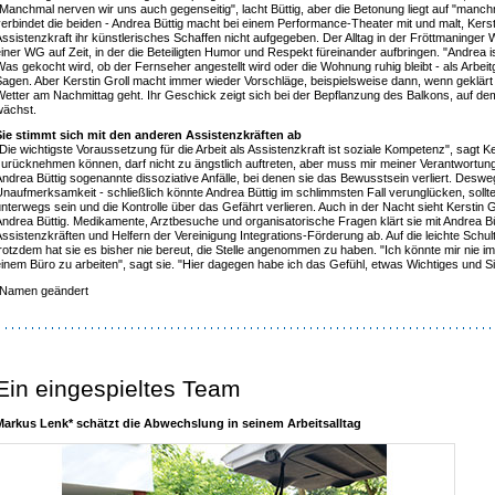
Manchmal nerven wir uns auch gegenseitig", lacht Büttig, aber die Betonung liegt auf "manchm
erbindet die beiden - Andrea Büttig macht bei einem Performance-Theater mit und malt, Kerstin
ssistenzkraft ihr künstlerisches Schaffen nicht aufgegeben. Der Alltag in der Fröttmaninger
iner WG auf Zeit, in der die Beteiligten Humor und Respekt füreinander aufbringen. "Andrea ist d
as gekocht wird, ob der Fernseher angestellt wird oder die Wohnung ruhig bleibt - als Arbei
agen. Aber Kerstin Groll macht immer wieder Vorschläge, beispielsweise dann, wenn geklärt
etter am Nachmittag geht. Ihr Geschick zeigt sich bei der Bepflanzung des Balkons, auf d
wächst.
Sie stimmt sich mit den anderen Assistenzkräften ab
Die wichtigste Voraussetzung für die Arbeit als Assistenzkraft ist soziale Kompetenz", sagt K
urücknehmen können, darf nicht zu ängstlich auftreten, aber muss mir meiner Verantwortung
ndrea Büttig sogenannte dissoziative Anfälle, bei denen sie das Bewusstsein verliert. Desweg
naufmerksamkeit - schließlich könnte Andrea Büttig im schlimmsten Fall verunglücken, sollte
nterwegs sein und die Kontrolle über das Gefährt verlieren. Auch in der Nacht sieht Kerstin 
ndrea Büttig. Medikamente, Arztbesuche und organisatorische Fragen klärt sie mit Andrea Bü
ssistenzkräften und Helfern der Vereinigung Integrations-Förderung ab. Auf die leichte Schult
rotzdem hat sie es bisher nie bereut, die Stelle angenommen zu haben. "Ich könnte mir nie im
inem Büro zu arbeiten", sagt sie. "Hier dagegen habe ich das Gefühl, etwas Wichtiges und Si
*Namen geändert
Ein eingespieltes Team
Markus Lenk* schätzt die Abwechslung in seinem Arbeitsalltag