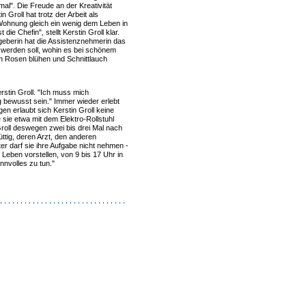
al". Die Freude an der Kreativität
 Groll hat trotz der Arbeit als
 Wohnung gleich ein wenig dem Leben in
ie Chefin", stellt Kerstin Groll klar.
tgeberin hat die Assistenznehmerin das
 werden soll, wohin es bei schönem
em Rosen blühen und Schnittlauch
erstin Groll. "Ich muss mich
 bewusst sein." Immer wieder erlebt
en erlaubt sich Kerstin Groll keine
 sie etwa mit dem Elektro-Rollstuhl
Groll deswegen zwei bis drei Mal nach
ttig, deren Arzt, den anderen
er darf sie ihre Aufgabe nicht nehmen -
 Leben vorstellen, von 9 bis 17 Uhr in
nnvolles zu tun."