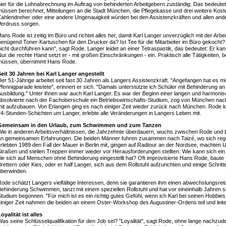
ier für die Lohnabrechnung im Auftrag von behinderten Arbeitgebern zuständig. Das bedeutet
üssen berechnet, Mitteilungen an die Stadt München, die Pflegekasse und drei weitere Kost
ahlendreher oder eine andere Ungenauigkeit würden bei den Assistenzkräften und allen ander
Verdruss sorgen.
ans Rode ist zeitig im Büro und richtet alles her, damit Karl Langer unverzüglich mit der Arbeit
enügend Toner-Kartuschen für den Drucker da? Ist Tee für die Mitarbeiter im Büro gekocht? "I
icht durchführen kann", sagt Rode. Langer leidet an einer Tetraspastik, das bedeutet: Er ka
ur die rechte Hand setzt er - mit großen Einschränkungen - ein. Praktisch alle Tätigkeite
müssen, übernimmt Hans Rode.
Seit 30 Jahren bei Karl Langer angestellt
er 51-Jährige arbeitet seit fast 30 Jahren als Langers Assistenzkraft. "Angefangen hat es mit
fennigparade leistete", erinnert er sich. "Damals unterstützte ich Schüler mit Behinderung a
usbildung." Unter ihnen war auch Karl Langer. Es war der Beginn einer langen und harmoni
bsolvierte nach der Fachoberschule ein Betriebswirtschafts-Studium, zog von München nach
it aufzubauen. Von Erlangen ging es nach einiger Zeit wieder zurück nach München. Rode k
4-Stunden-Schichten um Langer, erlebte alle Veränderungen in Langers Leben mit.
Gemeinsam in den Urlaub, zum Schwimmen und zum Tanzen
Wie in anderen Arbeitsverhältnissen, die Jahrzehnte überdauern, wuchs zwischen Rode und 
an gemeinsamen Erfahrungen. Die beiden Männer fuhren zusammen nach Taizé, wo sich regelm
rlebten 1989 den Fall der Mauer in Berlin mit, gingen auf Radtour an der Nordsee, machten U
traßen und steilen Treppen immer wieder vor Herausforderungen stellten: Wie kann sich ein 
ie sich auf Menschen ohne Behinderung eingestellt hat? Oft improvisierte Hans Rode, baute 
rettern oder Kies, oder er half Langer, sich aus dem Rollstuhl aufzurichten und einige Schrit
überwinden.
ode schätzt Langers vielfältige Interessen, denn sie garantieren ihm einen abwechslungsreich
ehinderung Schwimmen, tanzt mit einem speziellen Rollstuhl und hat vor eineinhalb Jahren s
tudium begonnen. "Für mich ist es ein richtig gutes Gefühl, wenn ich Karl bei seinen Hobbies
iniger Zeit nahmen die beiden an einem Oster-Workshop des Augustiner-Ordens teil und leitet
oyalität ist alles
as seine Schlüsselqualifikation für den Job sei? "Loyalität", sagt Rode, ohne lange nachzude