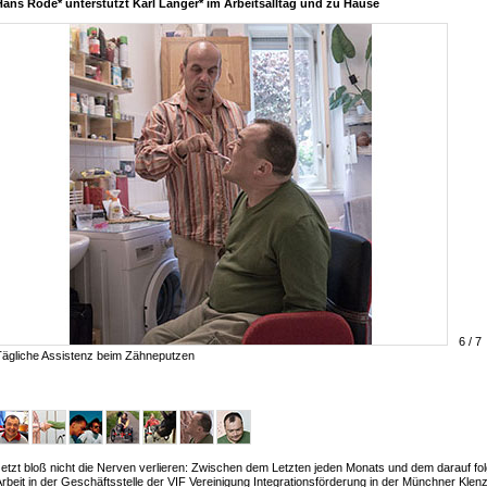
Hans Rode* unterstützt Karl Langer* im Arbeitsalltag und zu Hause
6 / 7
Tägliche Assistenz beim Zähneputzen
etzt bloß nicht die Nerven verlieren: Zwischen dem Letzten jeden Monats und dem darauf fol
rbeit in der Geschäftsstelle der VIF Vereinigung Integrationsförderung in der Münchner Klenz