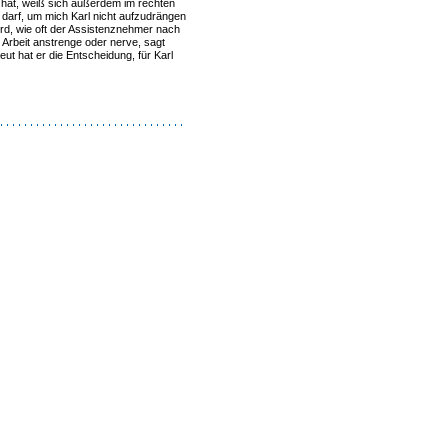
rt hat, weiß sich außerdem im rechten
arf, um mich Karl nicht aufzudrängen
ird, wie oft der Assistenznehmer nach
 Arbeit anstrenge oder nerve, sagt
ut hat er die Entscheidung, für Karl