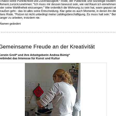
chätze seine Pünktlichkeit und Zuverlässigkeit." Rode, der Publizistik und Soziologie studie
Moment zurückzunehmen: "Ich muss mir dessen bewusst sein, wie viel Raum ich einnehmen d
der seine Wahlfreiheit einzuengen." Wie ordentlich die Wohnung zu sein hat, wann geputzt w
raußen geht - das ist alles seine Entscheidung. Klar gebe es auch Momente, in denen ihn die
ans Rode. "Putzen ist nicht unbedingt meine Lieblingsbeschäftigung. Es muss halt sein." Bere
anger zu arbeiten, trotzdem nie.
*Namen geändert
Gemeinsame Freude an der Kreativität
Kerstin Groll* und ihre Arbeitgeberin Andrea Büttig*
verbindet das Interesse für Kunst und Kultur