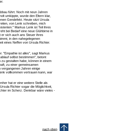
er.
abbau führt. Noch mit neun Jahren
lt umkippte, wurde den Eltern klar,
ltenen Gendefekt. Heute sitzt Ursula
eiten, von Lenk schreiben, mich
stenten." Markus Lenk ist Teil ihres
eht bei Bedarf eine neue Glühbirne in
 er sich auch ans Steuer ihres
ilnimmt, in den nahegelegenen
t eines Neffen von Ursula Richter.
. "Empathie ist alles", sagt Markus
ablauf selbst bestimmen", betont
 zu gestalten habe, können in einem
schaft, zu einer gemeinsamen
en vergangenen Jahren einige
s Lenk vollkommen vertrauen kann, war
enher hat er eine weitere Stelle als
Ursula Richter sogar die Möglichkeit,
chter im Scherz. Denkbar wäre vieles -
nach oben