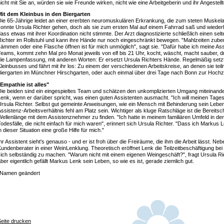
icht mit Sie an, würden sie wie Freunde wirken, nicht wie eine Arbeitgeberin und ihr Angestellt
Mit dem Kleinbus in den Biergarten
ie 65-Jährige leidet an einer ererbten neuromuskulären Erkrankung, die zum steten Muskel
onnte Ursula Richter gehen, doch als sie zum ersten Mal auf einem Fahrrad saß und wiederho
ass etwas mit ihrer Koordination nicht stimmte. Der Arzt diagnostizierte schließlich einen se
ichter im Rollstuhl und kann ihre Hände nur noch eingeschränkt bewegen. "Mahlzeiten zuber
ämmen oder eine Flasche öffnen ist für mich unmöglich", sagt sie. "Dafür habe ich meine Assi
eams, kommt zehn Mal pro Monat jeweils von elf bis 21 Uhr, kocht, wäscht, macht sauber, dr
ie Lampenfassung, mit anderen Worten: Er ersetzt Ursula Richters Hände. Regelmäßig setzt
leinbusses und fährt mit ihr los: Zu einem der verschiedenen Arbeitskreise, an denen sie te
iergarten im Münchner Hirschgarten, oder auch einmal über drei Tage nach Bonn zur Hochzei
"Empathie ist alles"
ie beiden sind ein eingespieltes Team und schätzen den unkomplizierten Umgang miteinander
enk, wenn er darüber spricht, was einen guten Assistenten ausmacht. "Ich will meinen Tages
rsula Richter. Selbst gut gemeinte Anweisungen, wie ein Mensch mit Behinderung sein Leben
ssistenz-Arbeitsverhältnis fehl am Platz sein. Wichtiger als kluge Ratschläge ist die Bereit
ellenlänge mit dem Assistenznehmer zu finden. "Ich hatte in meinem familiären Umfeld in d
odesfälle, die nicht einfach für mich waren", erinnert sich Ursula Richter. "Dass ich Marku
n dieser Situation eine große Hilfe für mich."
hr Assistent sieht's genauso - und er ist froh über die Freiräume, die ihm die Arbeit lässt. Neb
undenberater in einer WeinLenklung. Theoretisch eröffnet Lenk die Teilzeitbeschäftigung bei 
ich selbständig zu machen. "Warum nicht mit einem eigenen Weingeschäft?", fragt Ursula Ri
ber eigentlich gefällt Markus Lenk sein Leben, so wie es ist, gerade ziemlich gut.
*Namen geändert
Seite drucken