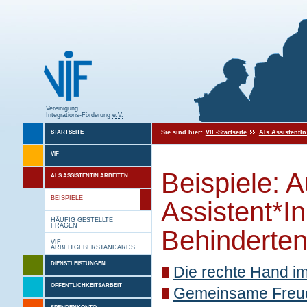
Vereinigung
Integrations-Förderung
e.V.
Sie sind hier:
VIF-Startseite
Als AssistentIn
STARTSEITE
VIF
Beispiele: 
ALS ASSISTENTIN ARBEITEN
BEISPIELE
Assistent*I
HÄUFIG GESTELLTE
FRAGEN
Behinderten
VIF
ARBEITGEBERSTANDARDS
DIENSTLEISTUNGEN
Die rechte Hand i
ÖFFENTLICHKEITSARBEIT
Gemeinsame Freude