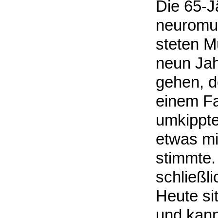
Die 65-Jä
neuromus
steten M
neun Jah
gehen, d
einem Fa
umkippte
etwas mit
stimmte. 
schließl
Heute sit
und kann