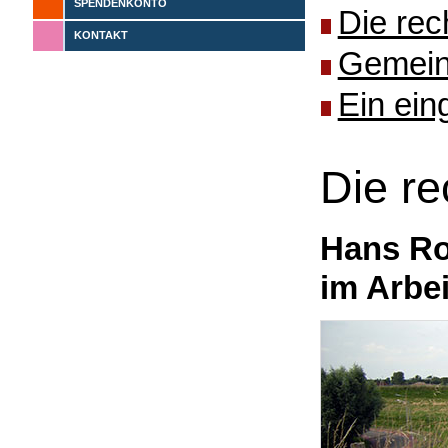
SPENDENKONTO
Die rec
KONTAKT
Gemeins
Ein ein
Die r
Hans Ro
im Arbe