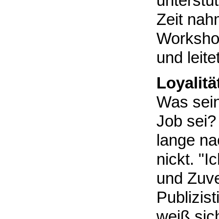
unterstüt
Zeit nah
Workshop
und leite
Loyalität
Was sein
Job sei?
lange na
nickt. "I
und Zuve
Publizist
weiß si