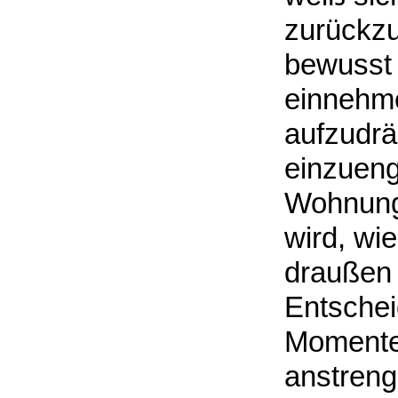
zurückz
bewusst 
einnehme
aufzudrä
einzueng
Wohnung 
wird, wi
draußen g
Entschei
Momente,
anstreng