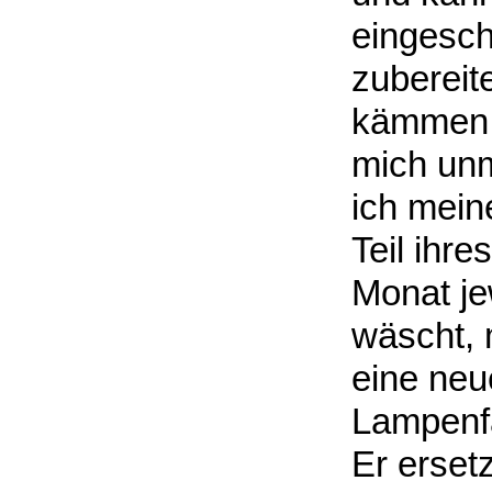
eingesch
zubereit
kämmen o
mich unm
ich mein
Teil ihr
Monat jew
wäscht, 
eine neu
Lampenfa
Er erset