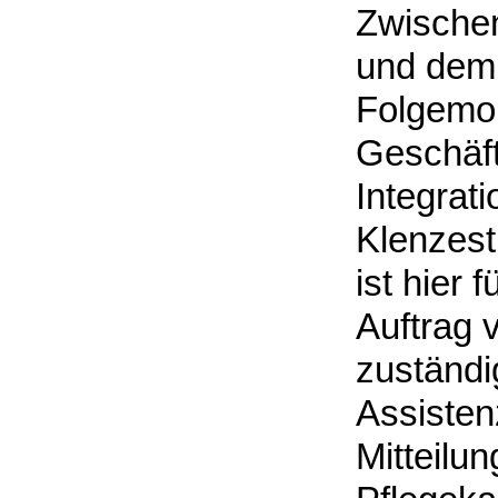
Zwische
und dem 
Folgemona
Geschäft
Integrat
Klenzest
ist hier
Auftrag 
zuständi
Assisten
Mitteilu