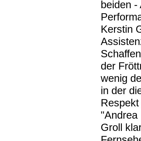
beiden -
Performa
Kerstin G
Assistenz
Schaffen
der Fröt
wenig de
in der d
Respekt 
"Andrea i
Groll kl
Fernsehe