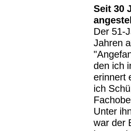
Seit 30 
angestel
Der 51-Jä
Jahren a
"Angefan
den ich i
erinnert 
ich Schü
Fachober
Unter ih
war der 