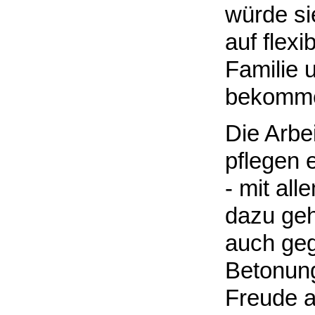
würde si
auf flexi
Familie 
bekomm
Die Arbe
pflegen e
- mit al
dazu geh
auch gege
Betonung
Freude an