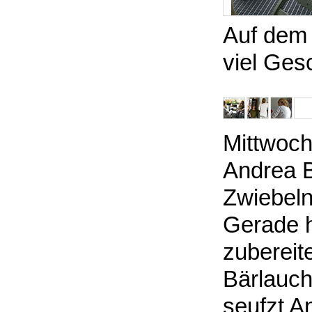
Auf dem B
viel Ges
Mittwoch 
Andrea B
Zwiebeln
Gerade h
zubereite
Bärlauch
seufzt A