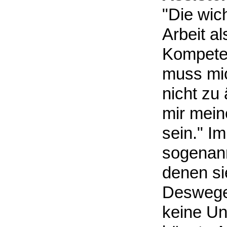
"Die wic
Arbeit al
Kompeten
muss mi
nicht zu
mir mein
sein." I
sogenann
denen si
Deswegen
keine Un