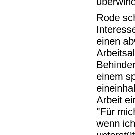
überwin
Rode sch
Interess
einen a
Arbeitsal
Behinder
einem sp
eineinha
Arbeit e
"Für mich
wenn ich