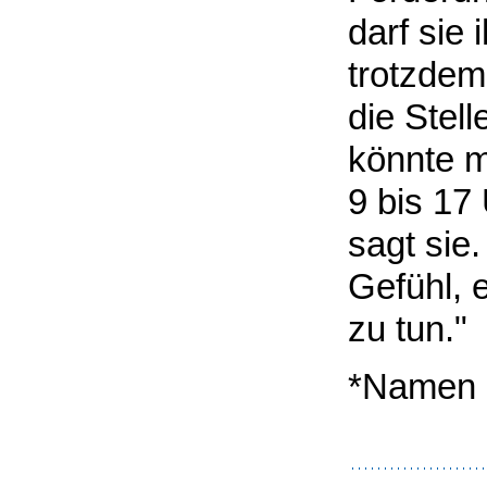
darf sie
trotzdem 
die Stel
könnte m
9 bis 17
sagt sie
Gefühl, 
zu tun."
*Namen 