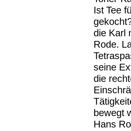
Ist Tee f
gekocht? 
die Karl
Rode. La
Tetraspa
seine Ex
die rech
Einschrä
Tätigkei
bewegt 
Hans Ro