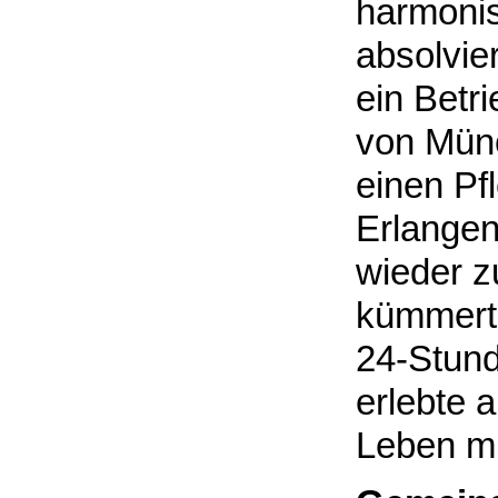
harmonis
absolvie
ein Betr
von Münc
einen Pf
Erlangen
wieder 
kümmerte
24-Stund
erlebte 
Leben mi