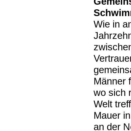
Gemeins
Schwim
Wie in a
Jahrzehn
zwische
Vertraue
gemeins
Männer 
wo sich 
Welt tref
Mauer in
an der N