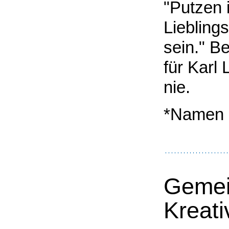
"Putzen 
Liebling
sein." B
für Karl
nie.
*Namen 
Gemei
Kreati