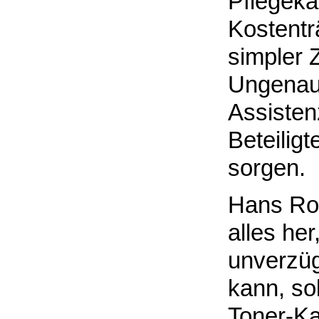
Pflegeka
Kostentr
simpler 
Ungenaui
Assisten
Beteilig
sorgen.
Hans Rod
alles her
unverzüg
kann, sob
Toner-Ka