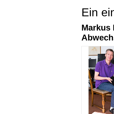
Ein ei
Markus 
Abwechs