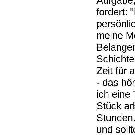
Aufgabe,
fordert: 
persönli
meine Me
Belangen
Schichte
Zeit für 
- das hö
ich eine
Stück arb
Stunden.
und soll