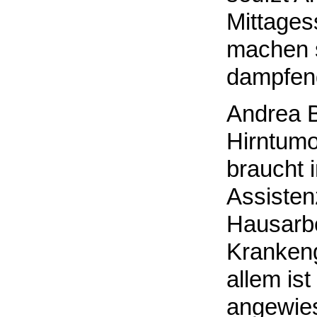
Mittages
machen s
dampfend
Andrea Bü
Hirntumo
braucht 
Assisten
Hausarbe
Krankeng
allem ist
angewies