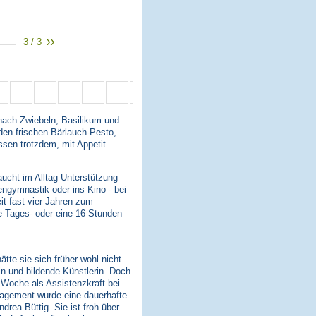
3 / 3
 nach Zwiebeln, Basilikum und
 den frischen Bärlauch-Pesto,
ssen trotzdem, mit Appetit
aucht im Alltag Unterstützung
engymnastik oder ins Kino - bei
eit fast vier Jahren zum
e Tages- oder eine 16 Stunden
tte sie sich früher wohl nicht
rin und bildende Künstlerin. Doch
o Woche als Assistenzkraft bei
gagement wurde eine dauerhafte
drea Büttig. Sie ist froh über