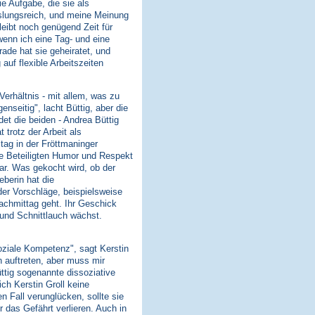
ie Aufgabe, die sie als
chslungsreich, und meine Meinung
leibt noch genügend Zeit für
wenn ich eine Tag- und eine
ade hat sie geheiratet, und
uf flexible Arbeitszeiten
Verhältnis - mit allem, was zu
seitig", lacht Büttig, aber die
det die beiden - Andrea Büttig
trotz der Arbeit als
tag in der Fröttmaninger
ie Beteiligten Humor und Respekt
klar. Was gekocht wird, ob der
eberin hat die
er Vorschläge, beispielsweise
achmittag geht. Ihr Geschick
und Schnittlauch wächst.
soziale Kompetenz", sagt Kerstin
 auftreten, aber muss mir
ttig sogenannte dissoziative
ch Kerstin Groll keine
 Fall verunglücken, sollte sie
 das Gefährt verlieren. Auch in