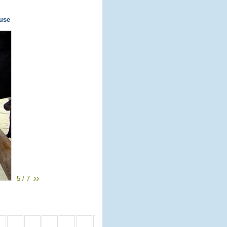
ause
5 / 7