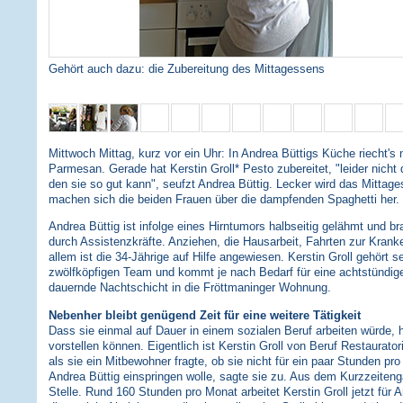
Gehört auch dazu: die Zubereitung des Mittagessens
Mittwoch Mittag, kurz vor ein Uhr: In Andrea Büttigs Küche riecht's
Parmesan. Gerade hat Kerstin Groll* Pesto zubereitet, "leider nicht
den sie so gut kann", seufzt Andrea Büttig. Lecker wird das Mittage
machen sich die beiden Frauen über die dampfenden Spaghetti her.
Andrea Büttig ist infolge eines Hirntumors halbseitig gelähmt und br
durch Assistenzkräfte. Anziehen, die Hausarbeit, Fahrten zur Krank
allem ist die 34-Jährige auf Hilfe angewiesen. Kerstin Groll gehört s
zwölfköpfigen Team und kommt je nach Bedarf für eine achtstündig
dauernde Nachtschicht in die Fröttmaninger Wohnung.
Nebenher bleibt genügend Zeit für eine weitere Tätigkeit
Dass sie einmal auf Dauer in einem sozialen Beruf arbeiten würde, hä
vorstellen können. Eigentlich ist Kerstin Groll von Beruf Restaurato
als sie ein Mitbewohner fragte, ob sie nicht für ein paar Stunden pr
Andrea Büttig einspringen wolle, sagte sie zu. Aus dem Kurzzeiten
Stelle. Rund 160 Stunden pro Monat arbeitet Kerstin Groll jetzt für An