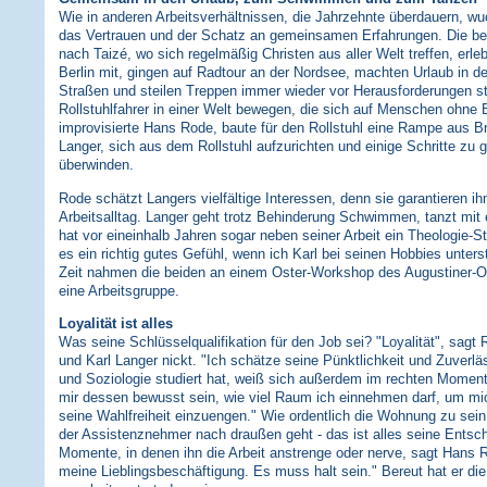
Wie in anderen Arbeitsverhältnissen, die Jahrzehnte überdauern, 
das Vertrauen und der Schatz an gemeinsamen Erfahrungen. Die 
nach Taizé, wo sich regelmäßig Christen aus aller Welt treffen, erle
Berlin mit, gingen auf Radtour an der Nordsee, machten Urlaub in d
Straßen und steilen Treppen immer wieder vor Herausforderungen ste
Rollstuhlfahrer in einer Welt bewegen, die sich auf Menschen ohne B
improvisierte Hans Rode, baute für den Rollstuhl eine Rampe aus Bre
Langer, sich aus dem Rollstuhl aufzurichten und einige Schritte zu 
überwinden.
Rode schätzt Langers vielfältige Interessen, denn sie garantieren 
Arbeitsalltag. Langer geht trotz Behinderung Schwimmen, tanzt mit 
hat vor eineinhalb Jahren sogar neben seiner Arbeit ein Theologie-
es ein richtig gutes Gefühl, wenn ich Karl bei seinen Hobbies unterst
Zeit nahmen die beiden an einem Oster-Workshop des Augustiner-Orde
eine Arbeitsgruppe.
Loyalität ist alles
Was seine Schlüsselqualifikation für den Job sei? "Loyalität", sag
und Karl Langer nickt. "Ich schätze seine Pünktlichkeit und Zuverläs
und Soziologie studiert hat, weiß sich außerdem im rechten Mome
mir dessen bewusst sein, wie viel Raum ich einnehmen darf, um mic
seine Wahlfreiheit einzuengen." Wie ordentlich die Wohnung zu sein 
der Assistenznehmer nach draußen geht - das ist alles seine Entsc
Momente, in denen ihn die Arbeit anstrenge oder nerve, sagt Hans R
meine Lieblingsbeschäftigung. Es muss halt sein." Bereut hat er die