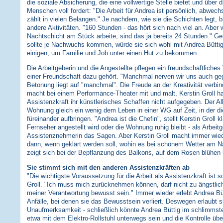
die soziale Absicherung, die eine vollwertige Stelle bietet und über d
Menschen voll fordert: "Die Arbeit für Andrea ist persönlich, abwe
zählt in vielen Belangen." Je nachdem, wie sie die Schichten legt, b
andere Aktivitäten. "160 Stunden - das hört sich nach viel an. Aber 
Nachtschicht am Stück arbeite, sind das ja bereits 24 Stunden." Ger
sollte je Nachwuchs kommen, würde sie sich wohl mit Andrea Büttig a
einigen, um Familie und Job unter einen Hut zu bekommen.
Die Arbeitgeberin und die Angestellte pflegen ein freundschaftliches 
einer Freundschaft dazu gehört. "Manchmal nerven wir uns auch gegen
Betonung liegt auf "manchmal". Die Freude an der Kreativität verbin
macht bei einem Performance-Theater mit und malt, Kerstin Groll hat 
Assistenzkraft ihr künstlerisches Schaffen nicht aufgegeben. Der All
Wohnung gleich ein wenig dem Leben in einer WG auf Zeit, in der d
füreinander aufbringen. "Andrea ist die Chefin", stellt Kerstin Groll 
Fernseher angestellt wird oder die Wohnung ruhig bleibt - als Arbeitg
Assistenznehmerin das Sagen. Aber Kerstin Groll macht immer wied
dann, wenn geklärt werden soll, wohin es bei schönem Wetter am N
zeigt sich bei der Bepflanzung des Balkons, auf dem Rosen blühen 
Sie stimmt sich mit den anderen Assistenzkräften ab
"Die wichtigste Voraussetzung für die Arbeit als Assistenzkraft ist 
Groll. "Ich muss mich zurücknehmen können, darf nicht zu ängstlich
meiner Verantwortung bewusst sein." Immer wieder erlebt Andrea Bü
Anfälle, bei denen sie das Bewusstsein verliert. Deswegen erlaubt si
Unaufmerksamkeit - schließlich könnte Andrea Büttig im schlimmsten
etwa mit dem Elektro-Rollstuhl unterwegs sein und die Kontrolle über