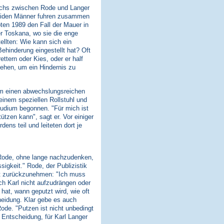
wuchs zwischen Rode und Langer
beiden Männer fuhren zusammen
bten 1989 den Fall der Mauer in
er Toskana, wo sie die enge
llten: Wie kann sich ein
ehinderung eingestellt hat? Oft
ttern oder Kies, oder er half
gehen, um ein Hindernis zu
ihm einen abwechslungsreichen
einem speziellen Rollstuhl und
Studium begonnen. "Für mich ist
ützen kann", sagt er. Vor einiger
ns teil und leiteten dort je
t Rode, ohne lange nachzudenken,
sigkeit." Rode, der Publizistik
nt zurückzunehmen: "Ich muss
h Karl nicht aufzudrängen oder
hat, wann geputzt wird, wie oft
heidung. Klar gebe es auch
ode. "Putzen ist nicht unbedingt
 Entscheidung, für Karl Langer