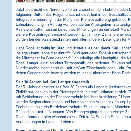
Jetzt bloß nicht die Nerven verlieren: Zwischen dem Letzten jeden
folgenden Dritten des Folgemonats ist die Arbeit in der Geschäftsste
Integrationsförderung in der Münchner Klenzestraße eng getaktet. Kar
Lohnabrechnung im Auftrag von behinderten Arbeitgebern zuständig.
Assistenzkräfte müssen berechnet, Mitteilungen an die Stadt Münch
weitere Kostenträger versandt werden. Ein simpler Zahlendreher od
würden bei den Assistenzkräften und allen anderen Beteiligten für M
Hans Rode ist zeitig im Büro und richtet alles her, damit Karl Langer
loslegen kann, sobald er eintrifft. Sind genügend Toner-Kartuschen f
die Mitarbeiter im Büro gekocht? "Ich erledige alle Handgriffe, die K
Rode. Langer leidet an einer Tetraspastik, das bedeutet: Er kann s
Nur die rechte Hand setzt er - mit großen Einschränkungen - ein. Pra
denen Gegenstände bewegt werden müssen, übernimmt Hans Rode
Seit 30 Jahren bei Karl Langer angestellt
Der 51-Jährige arbeitet seit fast 30 Jahren als Langers Assistenzkr
Zivildienst, den ich in der Pfennigparade leistete", erinnert er sich.
mit Behinderung an der Fachoberschule bei ihrer Ausbildung." Unter
war der Beginn einer langen und harmonischen Arbeitsbeziehung: La
Fachoberschule ein Betriebswirtschafts-Studium, zog von München 
Pflegedienst mit aufzubauen. Von Erlangen ging es nach einiger Ze
Rode kümmerte sich während dieser Zeit in 24-Stunden-Schichten um
Veränderungen in Langers Leben mit.
Gemeinsam in den Urlaub, zum Schwimmen und zum Tanzen