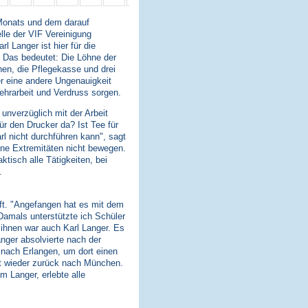
 Monats und dem darauf
lle der VIF Vereinigung
l Langer ist hier für die
 Das bedeutet: Die Löhne der
en, die Pflegekasse und drei
er eine andere Ungenauigkeit
ehrarbeit und Verdruss sorgen.
 unverzüglich mit der Arbeit
ür den Drucker da? Ist Tee für
arl nicht durchführen kann", sagt
eine Extremitäten nicht bewegen.
ktisch alle Tätigkeiten, bei
.
aft. "Angefangen hat es mit dem
 "Damals unterstützte ich Schüler
 ihnen war auch Karl Langer. Es
nger absolvierte nach der
nach Erlangen, um dort einen
it wieder zurück nach München.
 Langer, erlebte alle