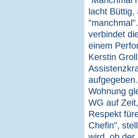
"Manchmal n
lacht Büttig,
"manchmal". 
verbindet di
einem Perfo
Kerstin Groll
Assistenzkra
aufgegeben. 
Wohnung gle
WG auf Zeit,
Respekt füre
Chefin", stel
wird, ob der