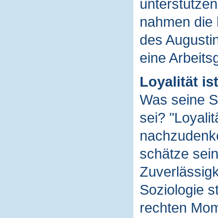
unterstützen 
nahmen die 
des Augustin
eine Arbeits
Loyalität ist
Was seine Sc
sei? "Loyali
nachzudenken
schätze sein
Zuverlässigk
Soziologie s
rechten Mom