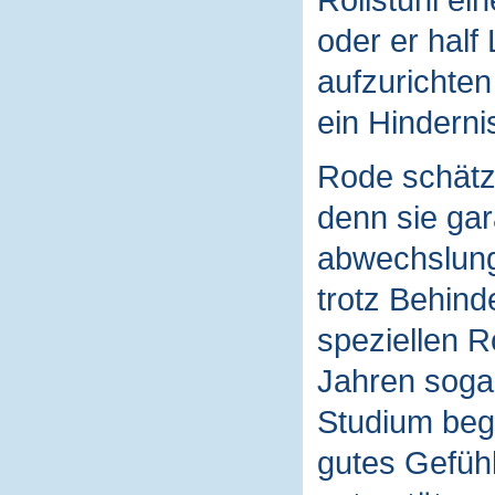
oder er half
aufzurichten
ein Hinderni
Rode schätzt
denn sie gar
abwechslungs
trotz Behin
speziellen R
Jahren sogar
Studium bego
gutes Gefühl