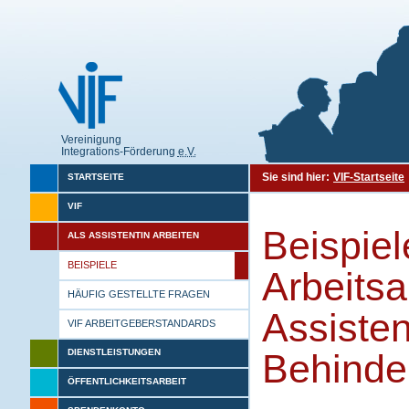
Vereinigung
Integrations-Förderung
e.V.
Sie sind hier:
VIF-Startseite
STARTSEITE
VIF
Beispie
ALS ASSISTENTIN ARBEITEN
BEISPIELE
Arbeitsa
HÄUFIG GESTELLTE FRAGEN
Assisten
VIF ARBEITGEBERSTANDARDS
DIENSTLEISTUNGEN
Behinde
ÖFFENTLICHKEITSARBEIT