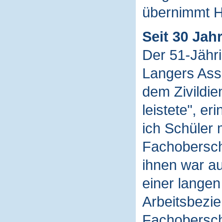
übernimmt 
Seit 30 Jah
Der 51-Jähri
Langers Assi
dem Zivildie
leistete", er
ich Schüler 
Fachoberschu
ihnen war au
einer lange
Arbeitsbezie
Fachoberschu