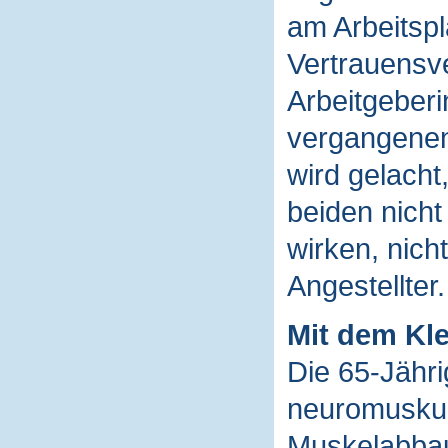
am Arbeitspl
Vertrauensve
Arbeitgeberi
vergangenen
wird gelacht,
beiden nicht
wirken, nich
Angestellter.
Mit dem Kle
Die 65-Jähri
neuromuskul
Muskelabbau