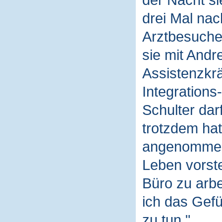
der Nacht si
drei Mal na
Arztbesuche 
sie mit Andr
Assistenzkrä
Integrations
Schulter dar
trotzdem hat 
angenommen 
Leben vorste
Büro zu arbe
ich das Gefü
zu tun."