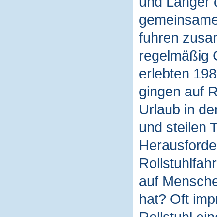
und Langer 
gemeinsamen
fuhren zusa
regelmäßig C
erlebten 198
gingen auf 
Urlaub in de
und steilen
Herausforder
Rollstuhlfah
auf Mensche
hat? Oft imp
Rollstuhl ei