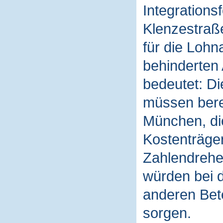
Integrations
Klenzestraße
für die Loh
behinderten 
bedeutet: Di
müssen berec
München, di
Kostenträger
Zahlendrehe
würden bei d
anderen Bete
sorgen.