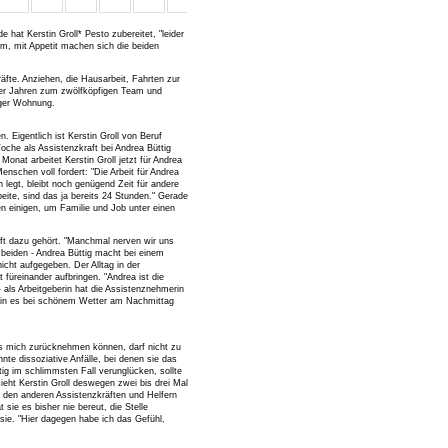
hat Kerstin Groll* Pesto zubereitet, "leider
em, mit Appetit machen sich die beiden
räfte. Anziehen, die Hausarbeit, Fahrten zur
 vier Jahren zum zwölfköpfigen Team und
nger Wohnung.
. Eigentlich ist Kerstin Groll von Beruf
oche als Assistenzkraft bei Andrea Büttig
nat arbeitet Kerstin Groll jetzt für Andrea
Menschen voll fordert: "Die Arbeit für Andrea
 legt, bleibt noch genügend Zeit für andere
eite, sind das ja bereits 24 Stunden." Gerade
en einigen, um Familie und Job unter einen
haft dazu gehört. "Manchmal nerven wir uns
e beiden - Andrea Büttig macht bei einem
nicht aufgegeben. Der Alltag in der
füreinander aufbringen. "Andrea ist die
- als Arbeitgeberin hat die Assistenznehmerin
ohin es bei schönem Wetter am Nachmittag
muss mich zurücknehmen können, darf nicht zu
te dissoziative Anfälle, bei denen sie das
ig im schlimmsten Fall verunglücken, sollte
sieht Kerstin Groll deswegen zwei bis drei Mal
, den anderen Assistenzkräften und Helfern
 sie es bisher nie bereut, die Stelle
sie. "Hier dagegen habe ich das Gefühl,