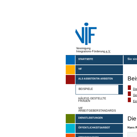
Vereinigung
Integrations-Förderung
e.V.
Sie si
STARTSEITE
VIF
Bei
ALS ASSISTENTIN ARBEITEN
BEISPIELE
Di
Ge
HÄUFIG GESTELLTE
FRAGEN
Ein
VIF
ARBEITGEBERSTANDARDS
Die
DIENSTLEISTUNGEN
Hans R
ÖFFENTLICHKEITSARBEIT