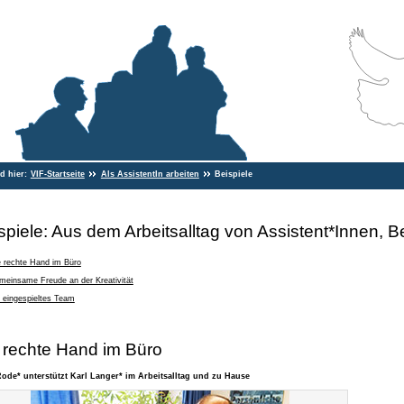
nd hier:
VIF-Startseite
Als AssistentIn arbeiten
Beispiele
spiele: Aus dem Arbeitsalltag von Assistent*Innen, 
e rechte Hand im Büro
meinsame Freude an der Kreativität
 eingespieltes Team
 rechte Hand im Büro
ode* unterstützt Karl Langer* im Arbeitsalltag und zu Hause