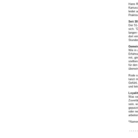
Hans Ro
Kartusc
leidet 
Prakti
Seit 3
Der 51-
sich. "
langen 
dort ei
Stunden
Gemei
Wie in 
Erfahru
mit, gi
stellte
für den
überwi
Rode sc
tanzt m
Gefühl,
und lei
Loyalit
Was sei
Zuverlä
sein, w
geputzt
oder ne
arbeite
*Namen