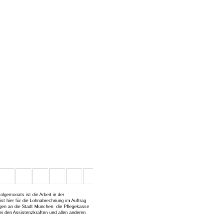
lgemonats ist die Arbeit in der
ist hier für die Lohnabrechnung im Auftrag
ngen an die Stadt München, die Pflegekasse
ei den Assistenzkräften und allen anderen