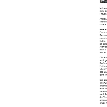
Mittwoc
nicht d
Frauen 
Andrea 
Kranken
kommt j
Nebenh
Dass si
Restaur
einspri
Büttig.
ist per
Aktivit
hat sie
Hut zu
Die Arb
auch ge
Perform
Fröttma
Chefin"
das Sag
geht. I
Sie st
"Die wi
ängstli
Bewusst
sie etw
nach An
der Ver
angenom
etwas W