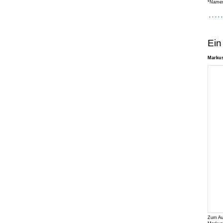
*Namen
Ein
Markus
Zum Au