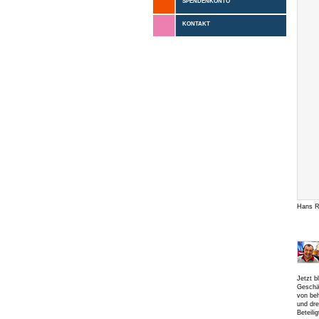
SPENDENKONTO
KONTAKT
Hans Ro
Jetzt b
Geschäf
von beh
und dre
Beteili