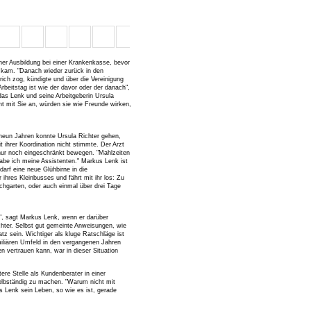
ner Ausbildung bei einer Krankenkasse, bevor
t kam. "Danach wieder zurück in den
trich zog, kündigte und über die Vereinigung
Arbeitstag ist wie der davor oder der danach",
 das Lenk und seine Arbeitgeberin Ursula
ht mit Sie an, würden sie wie Freunde wirken,
 neun Jahren konnte Ursula Richter gehen,
 ihrer Koordination nicht stimmte. Der Arzt
e nur noch eingeschränkt bewegen. "Mahlzeiten
abe ich meine Assistenten." Markus Lenk ist
arf eine neue Glühbirne in die
hres Kleinbusses und fährt mit ihr los: Zu
chgarten, oder auch einmal über drei Tage
s", sagt Markus Lenk, wenn er darüber
chter. Selbst gut gemeinte Anweisungen, wie
tz sein. Wichtiger als kluge Ratschläge ist
iliären Umfeld in den vergangenen Jahren
n vertrauen kann, war in dieser Situation
tere Stelle als Kundenberater in einer
 selbständig zu machen. "Warum nicht mit
s Lenk sein Leben, so wie es ist, gerade