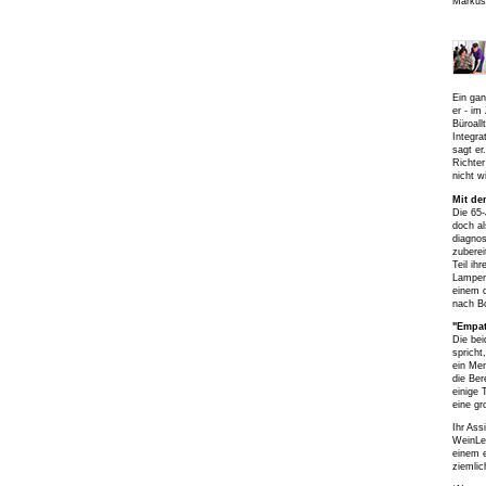
Markus 
Ein gan
er - im
Büroall
Integra
sagt er
Richter
nicht w
Mit de
Die 65-
doch al
diagnos
zuberei
Teil ih
Lampenf
einem d
nach Bo
"Empath
Die bei
spricht
ein Men
die Ber
einige 
eine gr
Ihr Ass
WeinLen
einem e
ziemlic