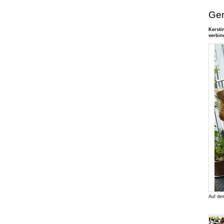
Gem
Kersti
verbin
Auf dem