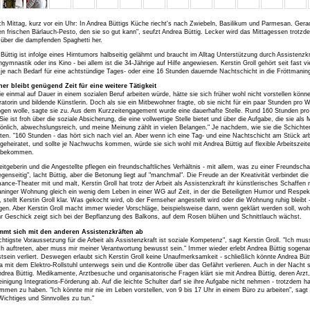
h Mittag, kurz vor ein Uhr: In Andrea Büttigs Küche riecht's nach Zwiebeln, Basilikum und Parmesan. Gerade 
en frischen Bärlauch-Pesto, den sie so gut kann", seufzt Andrea Büttig. Lecker wird das Mittagessen trotzd
über die dampfenden Spaghetti her.
Büttig ist infolge eines Hirntumors halbseitig gelähmt und braucht im Alltag Unterstützung durch Assistenzk
gymnastik oder ins Kino - bei allem ist die 34-Jährige auf Hilfe angewiesen. Kerstin Groll gehört seit fast
e nach Bedarf für eine achtstündige Tages- oder eine 16 Stunden dauernde Nachtschicht in die Fröttmani
er bleibt genügend Zeit für eine weitere Tätigkeit
e einmal auf Dauer in einem sozialen Beruf arbeiten würde, hätte sie sich früher wohl nicht vorstellen können
atorin und bildende Künstlerin. Doch als sie ein Mitbewohner fragte, ob sie nicht für ein paar Stunden pro W
ngen wolle, sagte sie zu. Aus dem Kurzzeitengagement wurde eine dauerhafte Stelle. Rund 160 Stunden pro Mo
 Sie ist froh über die soziale Absicherung, die eine vollwertige Stelle bietet und über die Aufgabe, die sie als 
sönlich, abwechslungsreich, und meine Meinung zählt in vielen Belangen." Je nachdem, wie sie die Schichten
äten. "160 Stunden - das hört sich nach viel an. Aber wenn ich eine Tag- und eine Nachtschicht am Stück arb
 geheiratet, und sollte je Nachwuchs kommen, würde sie sich wohl mit Andrea Büttig auf flexible Arbeitszeit
 bekommen.
eitgeberin und die Angestellte pflegen ein freundschaftliches Verhältnis - mit allem, was zu einer Freundsc
genseitig", lacht Büttig, aber die Betonung liegt auf "manchmal". Die Freude an der Kreativität verbindet di
ance-Theater mit und malt, Kerstin Groll hat trotz der Arbeit als Assistenzkraft ihr künstlerisches Schaffen 
ninger Wohnung gleich ein wenig dem Leben in einer WG auf Zeit, in der die Beteiligten Humor und Respekt 
, stellt Kerstin Groll klar. Was gekocht wird, ob der Fernseher angestellt wird oder die Wohnung ruhig bleibt 
en. Aber Kerstin Groll macht immer wieder Vorschläge, beispielsweise dann, wenn geklärt werden soll, w
hr Geschick zeigt sich bei der Bepflanzung des Balkons, auf dem Rosen blühen und Schnittlauch wächst.
immt sich mit den anderen Assistenzkräften ab
chtigste Voraussetzung für die Arbeit als Assistenzkraft ist soziale Kompetenz", sagt Kerstin Groll. "Ich 
ch auftreten, aber muss mir meiner Verantwortung bewusst sein." Immer wieder erlebt Andrea Büttig sogenann
sein verliert. Deswegen erlaubt sich Kerstin Groll keine Unaufmerksamkeit - schließlich könnte Andrea Bütt
a mit dem Elektro-Rollstuhl unterwegs sein und die Kontrolle über das Gefährt verlieren. Auch in der Nacht 
drea Büttig. Medikamente, Arztbesuche und organisatorische Fragen klärt sie mit Andrea Büttig, deren Arzt
einigung Integrations-Förderung ab. Auf die leichte Schulter darf sie ihre Aufgabe nicht nehmen - trotzdem hat
men zu haben. "Ich könnte mir nie im Leben vorstellen, von 9 bis 17 Uhr in einem Büro zu arbeiten", sagt 
ichtiges und Sinnvolles zu tun."