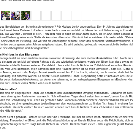
Lenk hilft Ursula Richter aus dem Rollstuhl
zes Berufsleben am Schreibtisch verbringen? Für Markus Lenk* unvorstellbar. Der 44-Jährige absolvierte ei
 Zivildienst beim Malteser Hilfsdienst in Aichach - zum ersten Mal mit Menschen mit Behinderung in Kontak
tag, das war hart", erinnert er sich. Trotzdem hielt er noch ein paar Jahre durch, bis er 2004 einen Schlusss
tions-Förderung seine erste Stelle als Assistent übernahm. Bürotrott hat er seitdem nicht mehr erlebt. "Kein 
. Seine Arbeit ist vielseitig, und wer ihn am Arbeitsplatz besucht, spürt das besondere Vertrauensverhältnis,
 in den vergangenen zehn Jahren aufgebaut haben. Es wird gelacht, gefrozzelt - redeten sich die beiden nic
ie eine Arbeitgeberin und ihr Angestellter.
m Kleinbus in den Biergarten
Jährige leidet an einer ererbten neuromuskulären Erkrankung, die zum steten Muskelabbau führt. Noch mit
s sie zum ersten Mal auf einem Fahrrad saß und wiederholt umkippte, wurde den Eltern klar, dass etwas mit
tizierte schließlich einen seltenen Gendefekt. Heute sitzt Ursula Richter im Rollstuhl und kann ihre Händ
ten, von Lenk schreiben, mich kämmen oder eine Flasche öffnen ist für mich unmöglich", sagt sie. "Dafür h
res Teams, kommt zehn Mal pro Monat jeweils von elf bis 21 Uhr, kocht, wäscht, macht sauber, dreht bei Bed
assung, mit anderen Worten: Er ersetzt Ursula Richters Hände. Regelmäßig setzt er sich auch ans Steuer i
er verschiedenen Arbeitskreise, an denen sie teilnimmt, in den nahegelegenen Biergarten im Münchner Hirs
nn zur Hochzeit eines Neffen von Ursula Richter.
ie ist alles"
den sind ein eingespieltes Team und schätzen den unkomplizierten Umgang miteinander. "Empathie ist alle
, was einen guten Assistenten ausmacht. "Ich will meinen Tagesablauf selbst bestimmen", betont Ursula Ri
sch mit Behinderung sein Leben zu gestalten habe, können in einem Assistenz-Arbeitsverhältnis fehl am Pla
eitschaft, zu einer gemeinsamen Wellenlänge mit dem Assistenznehmer zu finden. "Ich hatte in meinem fam
Todesfälle, die nicht einfach für mich waren", erinnert sich Ursula Richter. "Dass ich Markus Lenk vollkomme
oße Hilfe für mich."
istent sieht's genauso - und er ist froh über die Freiräume, die ihm die Arbeit lässt. Nebenher hat er eine wei
klung. Theoretisch eröffnet Lenk die Teilzeitbeschäftigung bei Ursula Richter sogar die Möglichkeit, sich
igenen Weingeschäft?", fragt Ursula Richter im Scherz. Denkbar wäre vieles - aber eigentlich gefällt Marku
h gut.