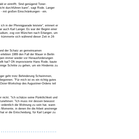
ld er eintrifft. Sind genügend Toner-
 nicht durchführen kann", sagt Rode. Langer
r - mit großen Einschränkungen - ein.
ch in der Pfennigparade leistete", erinnert er
ar auch Karl Langer. Es war der Beginn einer
-Studium, zog von München nach Erlangen, um
 kümmerte sich während dieser Zeit in 24-
n und der Schatz an gemeinsamen
rlebten 1989 den Fall der Mauer in Berlin
eppen immer wieder vor Herausforderungen
ellt hat? Oft improvisierte Hans Rode, baute
einige Schritte zu gehen, um ein Hindernis zu
Langer geht trotz Behinderung Schwimmen,
begonnen. "Für mich ist es ein richtig gutes
m Oster-Workshop des Augustiner-Ordens teil
 nickt. "Ich schätze seine Pünktlichkeit und
ückzunehmen: "Ich muss mir dessen bewusst
e ordentlich die Wohnung zu sein hat, wann
h Momente, in denen ihn die Arbeit anstrenge
hat er die Entscheidung, für Karl Langer zu