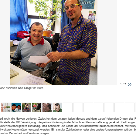
1 / 7
de assistiert Karl Langer im Büro.
loß nicht die Nerven verlieren: Zwischen dem Letzten jeden Monats und dem darauf folgenden Dritten des Fo
tsstelle der VIF Vereinigung Integrationsförderung in der Münchner Klenzestraße eng getaktet. Karl Langer 
inderten Arbeitgebern zuständig. Das bedeutet: Die Löhne der Assistenzkräfte müssen berechnet, Mitteilu
i weitere Kostenträger versandt werden. Ein simpler Zahlendreher oder eine andere Ungenauigkeit würden b
gten für Mehrarbeit und Verdruss sorgen.