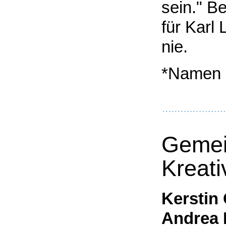
sein." B
für Karl
nie.
*Namen 
Gemei
Kreati
Kerstin 
Andrea 