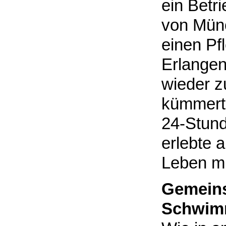
ein Betr
von Münc
einen Pf
Erlangen
wieder 
kümmerte
24-Stund
erlebte 
Leben mi
Gemeins
Schwim