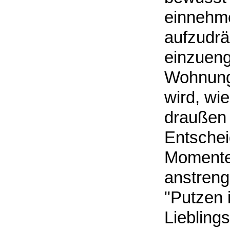
einnehme
aufzudrä
einzueng
Wohnung 
wird, wi
draußen g
Entschei
Momente,
anstreng
"Putzen 
Liebling