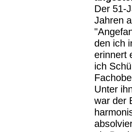
Der 51-Jä
Jahren a
"Angefan
den ich i
erinnert 
ich Schü
Fachober
Unter ih
war der 
harmonis
absolvie