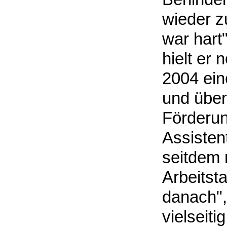
wieder z
war hart"
hielt er 
2004 ein
und über
Förderun
Assisten
seitdem 
Arbeitsta
danach", 
vielseiti