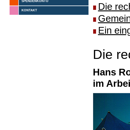
SPENDENKONTO
Die rec
KONTAKT
Gemeins
Ein ein
Die r
Hans Ro
im Arbe