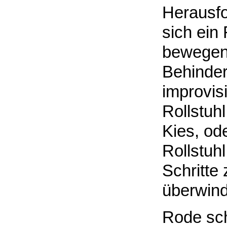
Herausfo
sich ein 
bewegen,
Behinder
improvis
Rollstuh
Kies, od
Rollstuhl
Schritte
überwin
Rode sch