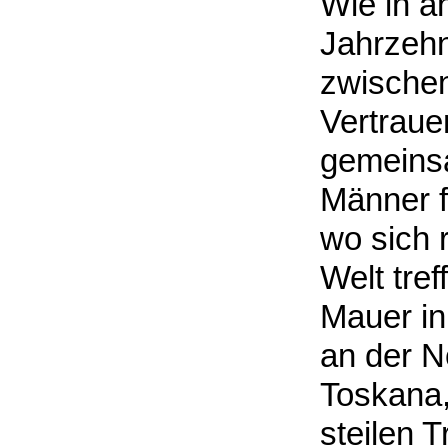
Wie in a
Jahrzehn
zwische
Vertraue
gemeins
Männer 
wo sich 
Welt tref
Mauer in
an der N
Toskana,
steilen 