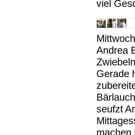
viel Ges
Mittwoch 
Andrea B
Zwiebeln
Gerade h
zubereite
Bärlauch
seufzt A
Mittages
machen s