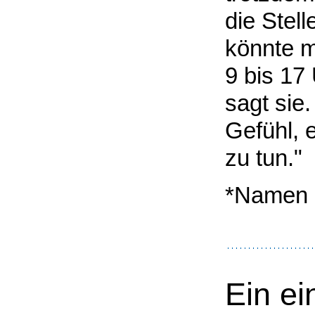
die Stel
könnte m
9 bis 17
sagt sie
Gefühl, 
zu tun."
*Namen 
Ein ei