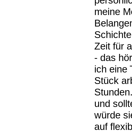
persönli
meine Me
Belangen
Schichte
Zeit für 
- das hö
ich eine
Stück arb
Stunden.
und soll
würde si
auf flexi