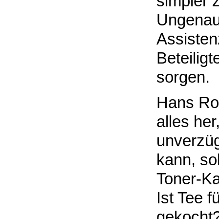
simpler 
Ungenaui
Assisten
Beteilig
sorgen.
Hans Rod
alles her
unverzüg
kann, sob
Toner-Ka
Ist Tee f
gekocht? 