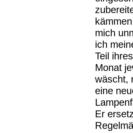
zubereit
kämmen o
mich unm
ich mein
Teil ihr
Monat jew
wäscht, 
eine neu
Lampenfa
Er erset
Regelmäß