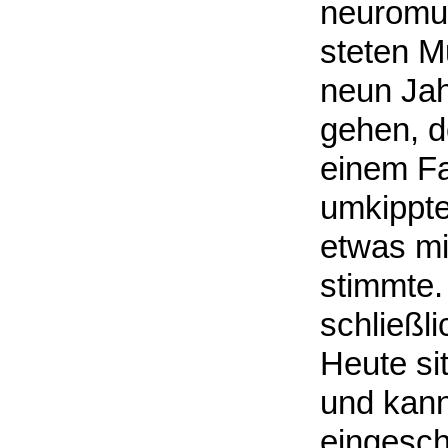
neuromus
steten M
neun Jah
gehen, d
einem Fa
umkippte
etwas mit
stimmte. 
schließl
Heute sit
und kann
eingesch