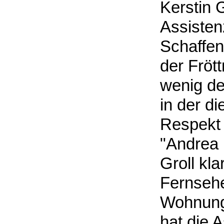
Kerstin G
Assistenz
Schaffen
der Fröt
wenig de
in der d
Respekt 
"Andrea i
Groll kl
Fernsehe
Wohnung 
hat die 