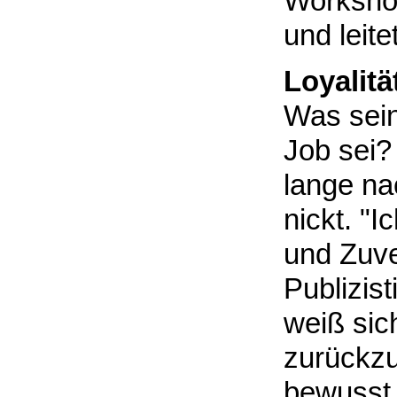
Workshop
und leite
Loyalität
Was sein
Job sei?
lange na
nickt. "I
und Zuve
Publizist
weiß si
zurückz
bewusst 