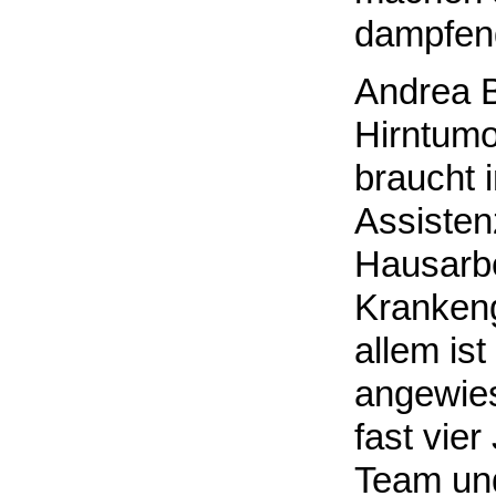
dampfend
Andrea Bü
Hirntumo
braucht 
Assisten
Hausarbe
Krankeng
allem ist
angewies
fast vie
Team und