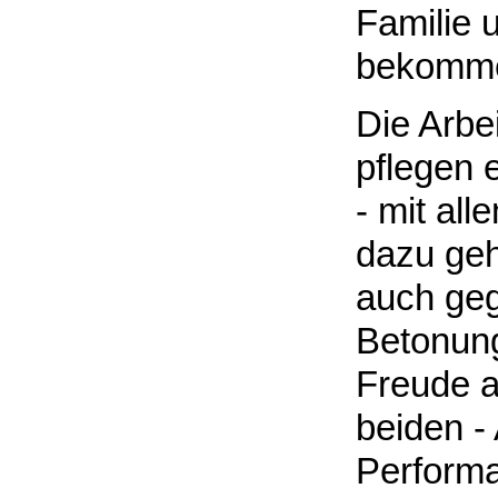
Familie 
bekomm
Die Arbe
pflegen e
- mit al
dazu geh
auch gege
Betonung
Freude an
beiden -
Performa