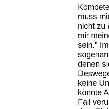
Kompeten
muss mi
nicht zu
mir mein
sein." I
sogenann
denen si
Deswegen
keine Un
könnte A
Fall veru