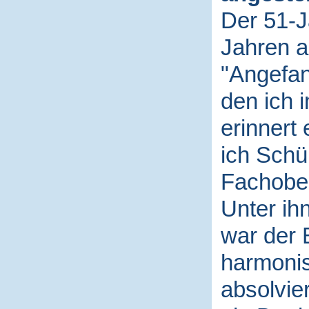
Der 51-Jä
Jahren a
"Angefan
den ich i
erinnert 
ich Schü
Fachober
Unter ih
war der 
harmonis
absolvie