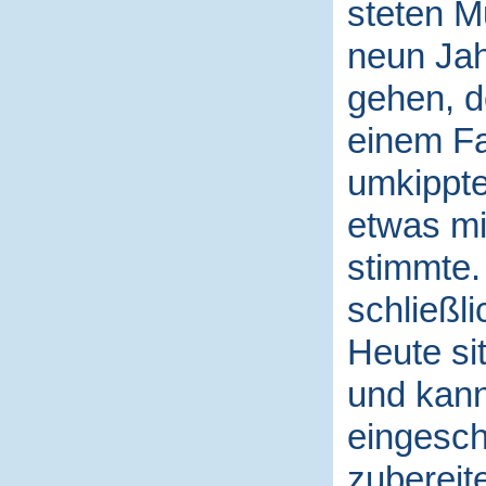
steten M
neun Jah
gehen, d
einem Fa
umkippte
etwas mit
stimmte. 
schließl
Heute sit
und kann
eingesch
zubereit