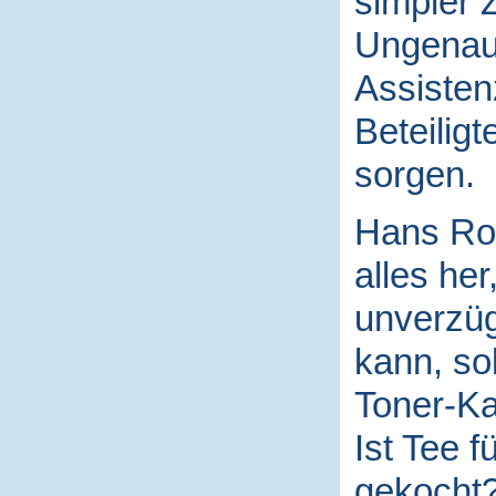
simpler 
Ungenaui
Assisten
Beteilig
sorgen.
Hans Rod
alles her
unverzüg
kann, sob
Toner-Ka
Ist Tee f
gekocht? 