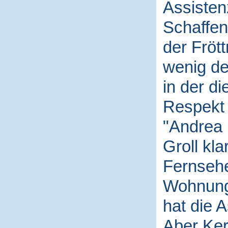
Assistenz
Schaffen
der Fröt
wenig de
in der d
Respekt 
"Andrea i
Groll kl
Fernsehe
Wohnung 
hat die 
Aber Ker