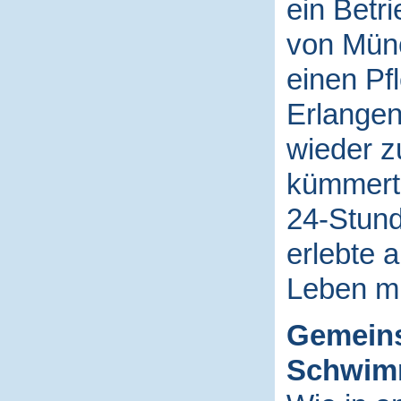
ein Betr
von Münc
einen Pf
Erlangen
wieder 
kümmerte
24-Stund
erlebte 
Leben mi
Gemeins
Schwim