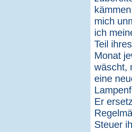
kämmen o
mich unm
ich mein
Teil ihr
Monat jew
wäscht, 
eine neu
Lampenfa
Er erset
Regelmäß
Steuer i