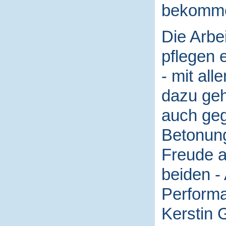
bekomm
Die Arbe
pflegen e
- mit al
dazu geh
auch gege
Betonung
Freude an
beiden -
Performa
Kerstin G