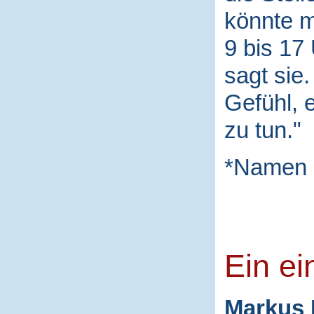
könnte m
9 bis 17
sagt sie
Gefühl, 
zu tun."
*Namen 
Ein ei
Markus 