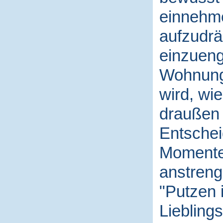
einnehme
aufzudrä
einzueng
Wohnung 
wird, wi
draußen g
Entschei
Momente,
anstreng
"Putzen 
Liebling