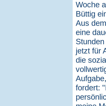
Woche al
Büttig ei
Aus dem
eine dau
Stunden 
jetzt für
die sozi
vollwerti
Aufgabe,
fordert: 
persönli