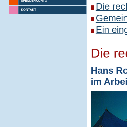
SPENDENKONTO
Die rec
KONTAKT
Gemeins
Ein ein
Die r
Hans Ro
im Arbe