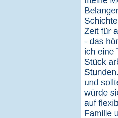
meine Me
Belangen
Schichte
Zeit für 
- das hö
ich eine
Stück arb
Stunden.
und soll
würde si
auf flexi
Familie 