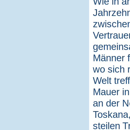
Wie in a
Jahrzehn
zwische
Vertraue
gemeins
Männer 
wo sich 
Welt tref
Mauer in
an der N
Toskana,
steilen 