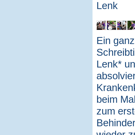
Lenk
Ein ganz
Schreibt
Lenk* un
absolvier
Krankenk
beim Mal
zum erst
Behinder
wieder z