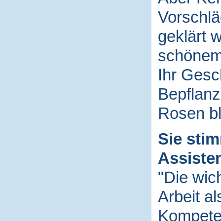
Vorschlä
geklärt 
schönem
Ihr Gesch
Bepflanz
Rosen bl
Sie sti
Assiste
"Die wic
Arbeit al
Kompeten