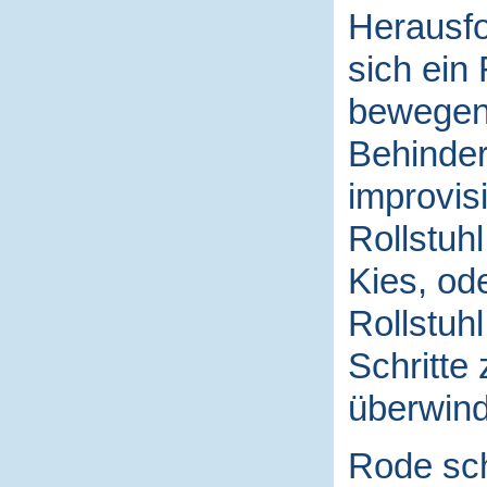
Herausfo
sich ein 
bewegen,
Behinder
improvis
Rollstuh
Kies, od
Rollstuhl
Schritte
überwin
Rode sch