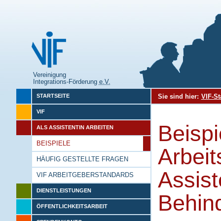
Vereinigung
Integrations-Förderung
e.V.
Sie sind hier:
VIF-St
STARTSEITE
VIF
Beisp
ALS ASSISTENTIN ARBEITEN
BEISPIELE
Arbeit
HÄUFIG GESTELLTE FRAGEN
Assist
VIF ARBEITGEBERSTANDARDS
DIENSTLEISTUNGEN
Behin
ÖFFENTLICHKEITSARBEIT