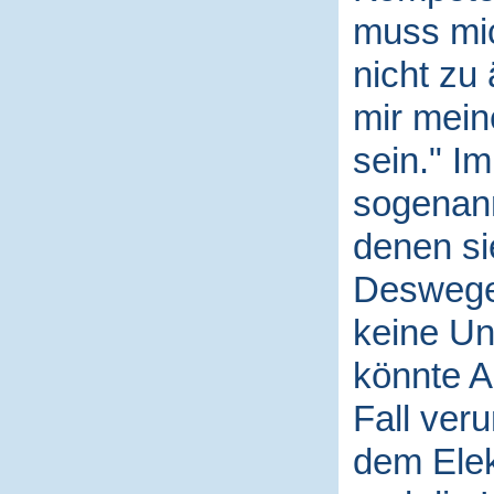
muss mi
nicht zu
mir mein
sein." I
sogenann
denen si
Deswegen
keine Un
könnte A
Fall veru
dem Elek