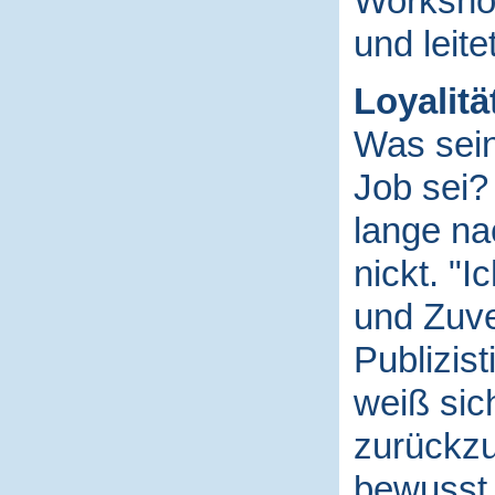
Workshop
und leite
Loyalität
Was sein
Job sei?
lange na
nickt. "I
und Zuve
Publizist
weiß si
zurückz
bewusst 