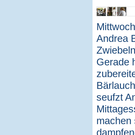
Mittwoch 
Andrea B
Zwiebeln
Gerade h
zubereite
Bärlauch
seufzt A
Mittages
machen s
dampfend