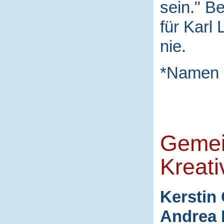
sein." B
für Karl
nie.
*Namen 
Gemei
Kreati
Kerstin 
Andrea 