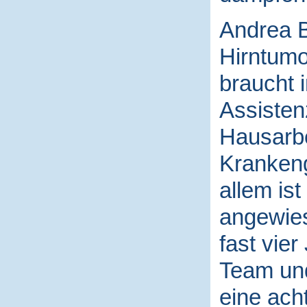
Andrea Bü
Hirntumo
braucht 
Assisten
Hausarbe
Krankeng
allem ist
angewies
fast vie
Team und
eine ach