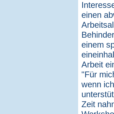
Interess
einen a
Arbeitsal
Behinder
einem sp
eineinha
Arbeit e
"Für mich
wenn ich
unterstüt
Zeit nah