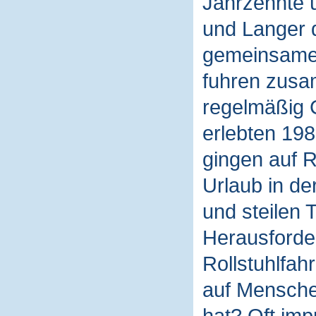
Jahrzehnte 
und Langer 
gemeinsamen
fuhren zusa
regelmäßig C
erlebten 198
gingen auf 
Urlaub in de
und steilen
Herausforder
Rollstuhlfah
auf Mensche
hat? Oft imp