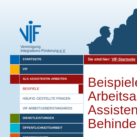
Vereinigung
Integrations-Förderung
e.V.
Sie sind hier:
VIF-Startseite
STARTSEITE
VIF
Beispie
ALS ASSISTENTIN ARBEITEN
BEISPIELE
Arbeitsa
HÄUFIG GESTELLTE FRAGEN
Assisten
VIF ARBEITGEBERSTANDARDS
DIENSTLEISTUNGEN
Behinde
ÖFFENTLICHKEITSARBEIT