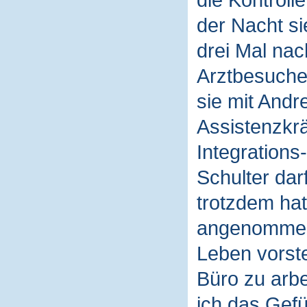
die Kontroll
der Nacht si
drei Mal na
Arztbesuche 
sie mit Andr
Assistenzkrä
Integrations
Schulter dar
trotzdem hat 
angenommen 
Leben vorste
Büro zu arbe
ich das Gefü