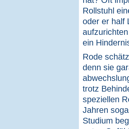
Rollstuhl ei
oder er half
aufzurichten
ein Hinderni
Rode schätzt
denn sie gar
abwechslungs
trotz Behin
speziellen R
Jahren sogar
Studium bego