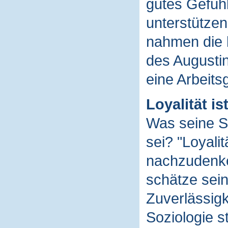
gutes Gefühl
unterstützen 
nahmen die 
des Augustin
eine Arbeits
Loyalität ist
Was seine Sc
sei? "Loyali
nachzudenken
schätze sein
Zuverlässigk
Soziologie s