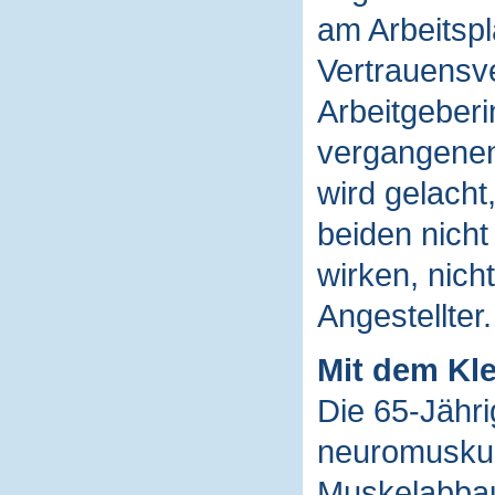
am Arbeitspl
Vertrauensve
Arbeitgeberi
vergangenen
wird gelacht,
beiden nicht
wirken, nich
Angestellter.
Mit dem Kle
Die 65-Jähri
neuromuskul
Muskelabbau