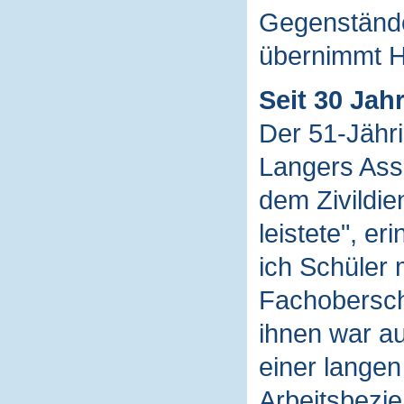
Gegenständ
übernimmt 
Seit 30 Jah
Der 51-Jähri
Langers Assi
dem Zivildie
leistete", er
ich Schüler 
Fachoberschu
ihnen war au
einer lange
Arbeitsbezie