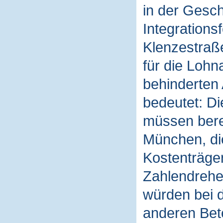
in der Gesch
Integrations
Klenzestraße
für die Loh
behinderten 
bedeutet: Di
müssen berec
München, di
Kostenträger
Zahlendrehe
würden bei d
anderen Bete