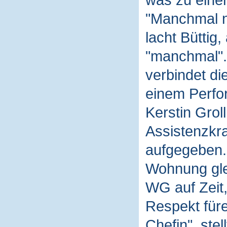
was zu eine
"Manchmal n
lacht Büttig,
"manchmal". 
verbindet di
einem Perfo
Kerstin Groll
Assistenzkra
aufgegeben. 
Wohnung gle
WG auf Zeit,
Respekt füre
Chefin", stel