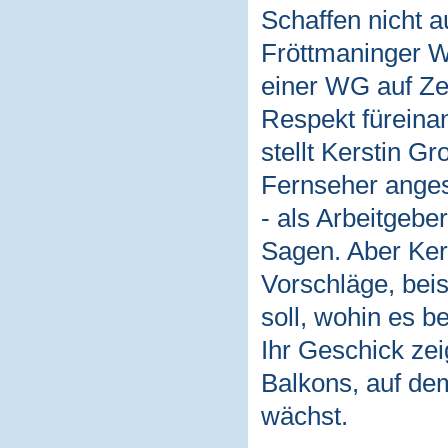
Schaffen nicht a
Fröttmaninger W
einer WG auf Zei
Respekt füreinan
stellt Kerstin Gr
Fernseher angest
- als Arbeitgebe
Sagen. Aber Ker
Vorschläge, bei
soll, wohin es 
Ihr Geschick zei
Balkons, auf de
wächst.