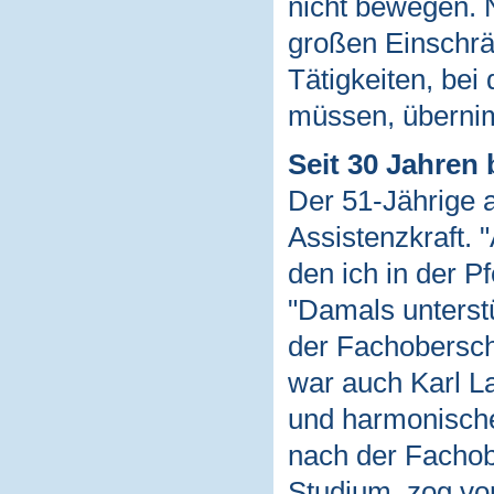
nicht bewegen. N
großen Einschrän
Tätigkeiten, be
müssen, überni
Seit 30 Jahren 
Der 51-Jährige a
Assistenzkraft. 
den ich in der Pf
"Damals unterst
der Fachoberschu
war auch Karl L
und harmonische
nach der Fachobe
Studium, zog vo