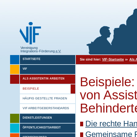
Vereinigung
Integrations-Förderung
e.V.
Sie sind hier:
VIF-Startseite
Als 
STARTSEITE
VIF
Beispiele:
ALS ASSISTENTIN ARBEITEN
BEISPIELE
von Assis
HÄUFIG GESTELLTE FRAGEN
Behindert
VIF ARBEITGEBERSTANDARDS
DIENSTLEISTUNGEN
Die rechte Ha
ÖFFENTLICHKEITSARBEIT
Gemeinsame Fr