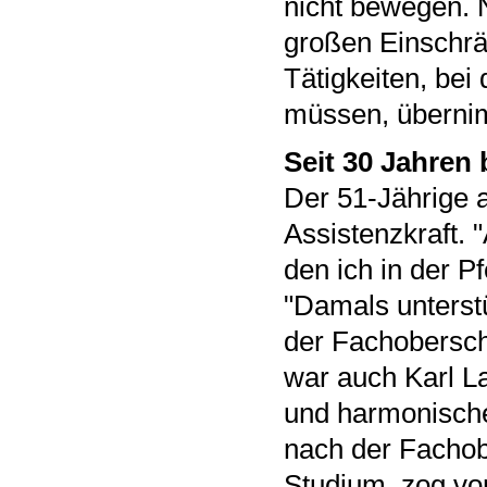
nicht bewegen. N
großen Einschrän
Tätigkeiten, be
müssen, überni
Seit 30 Jahren 
Der 51-Jährige a
Assistenzkraft. 
den ich in der Pf
"Damals unterst
der Fachoberschu
war auch Karl L
und harmonische
nach der Fachobe
Studium, zog vo