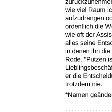
zurückzunehmen:
wie viel Raum i
aufzudrängen od
ordentlich die W
wie oft der Assi
alles seine Ent
in denen ihn die
Rode. "Putzen is
Lieblingsbeschäf
er die Entscheid
trotzdem nie.
*Namen geänder