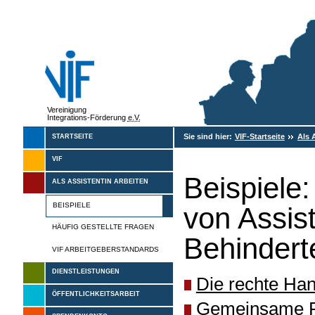
Vereinigung
Integrations-Förderung
e.V.
Sie sind hier:
VIF-Startseite
Als 
STARTSEITE
VIF
Beispiele:
ALS ASSISTENTIN ARBEITEN
BEISPIELE
von Assis
HÄUFIG GESTELLTE FRAGEN
Behindert
VIF ARBEITGEBERSTANDARDS
DIENSTLEISTUNGEN
Die rechte Ha
ÖFFENTLICHKEITSARBEIT
Gemeinsame Fr