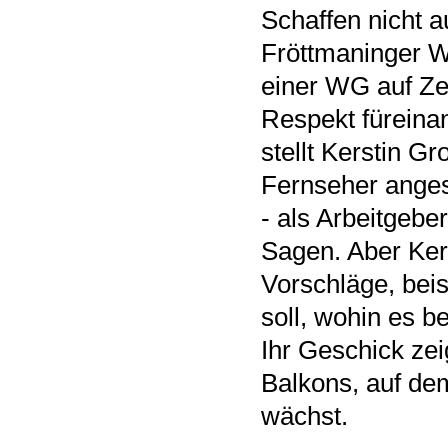
Schaffen nicht a
Fröttmaninger W
einer WG auf Zei
Respekt füreinan
stellt Kerstin Gr
Fernseher angest
- als Arbeitgebe
Sagen. Aber Ker
Vorschläge, bei
soll, wohin es 
Ihr Geschick zei
Balkons, auf de
wächst.