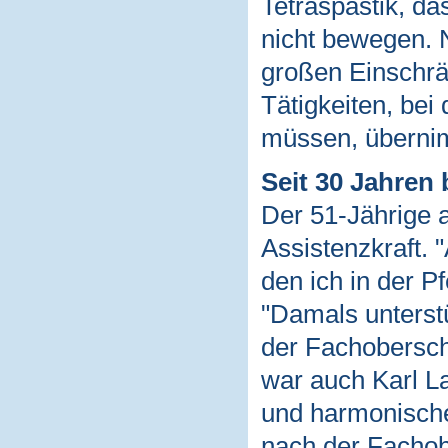
Tetraspastik, da
nicht bewegen. N
großen Einschrän
Tätigkeiten, be
müssen, überni
Seit 30 Jahren 
Der 51-Jährige a
Assistenzkraft. 
den ich in der Pf
"Damals unterst
der Fachoberschu
war auch Karl L
und harmonische
nach der Fachobe