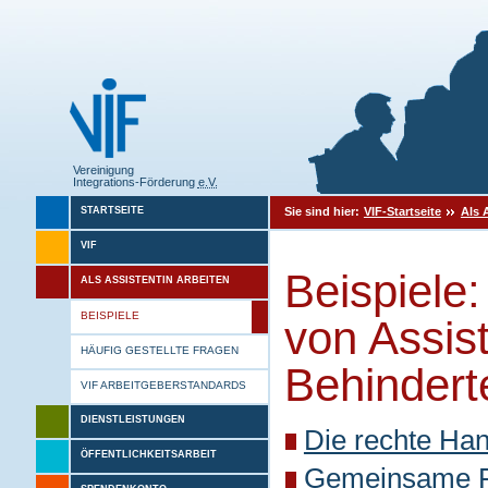
Vereinigung
Integrations-Förderung
e.V.
Sie sind hier:
VIF-Startseite
Als 
STARTSEITE
VIF
Beispiele:
ALS ASSISTENTIN ARBEITEN
BEISPIELE
von Assis
HÄUFIG GESTELLTE FRAGEN
Behindert
VIF ARBEITGEBERSTANDARDS
DIENSTLEISTUNGEN
Die rechte Ha
ÖFFENTLICHKEITSARBEIT
Gemeinsame Fr