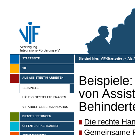
Vereinigung
Integrations-Förderung
e.V.
Sie sind hier:
VIF-Startseite
Als 
STARTSEITE
VIF
Beispiele:
ALS ASSISTENTIN ARBEITEN
BEISPIELE
von Assis
HÄUFIG GESTELLTE FRAGEN
Behindert
VIF ARBEITGEBERSTANDARDS
DIENSTLEISTUNGEN
Die rechte Ha
ÖFFENTLICHKEITSARBEIT
Gemeinsame Fr