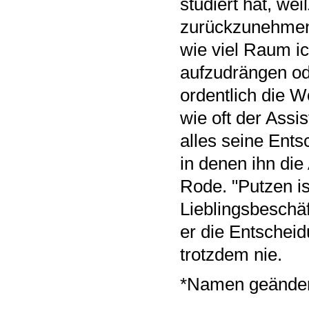
studiert hat, w
zurückzunehmen:
wie viel Raum i
aufzudrängen od
ordentlich die W
wie oft der Assi
alles seine Ent
in denen ihn die
Rode. "Putzen is
Lieblingsbeschäf
er die Entscheid
trotzdem nie.
*Namen geänder