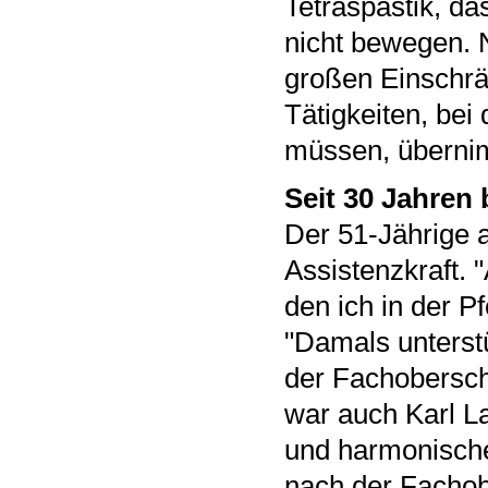
Tetraspastik, da
nicht bewegen. N
großen Einschrän
Tätigkeiten, be
müssen, überni
Seit 30 Jahren 
Der 51-Jährige a
Assistenzkraft. 
den ich in der Pf
"Damals unterst
der Fachoberschu
war auch Karl L
und harmonische
nach der Fachobe