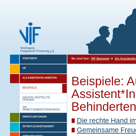
Vereinigung
Integrations-Förderung
e.V.
Sie sind hier:
VIF-Startseite
Als AssistentIn
STARTSEITE
VIF
Beispiele: 
ALS ASSISTENTIN ARBEITEN
BEISPIELE
Assistent*I
HÄUFIG GESTELLTE
FRAGEN
Behinderten
VIF
ARBEITGEBERSTANDARDS
DIENSTLEISTUNGEN
Die rechte Hand i
ÖFFENTLICHKEITSARBEIT
Gemeinsame Freude