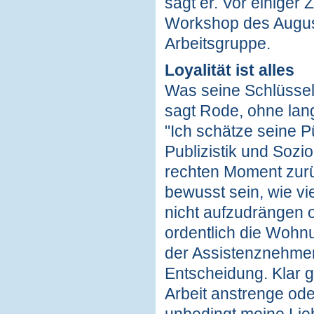
sagt er. Vor einiger
Workshop des Augusti
Arbeitsgruppe.
Loyalität ist alles
Was seine Schlüsselqu
sagt Rode, ohne lan
"Ich schätze seine P
Publizistik und Sozi
rechten Moment zur
bewusst sein, wie v
nicht aufzudrängen o
ordentlich die Wohnu
der Assistenznehmer 
Entscheidung. Klar 
Arbeit anstrenge ode
unbedingt meine Lieb