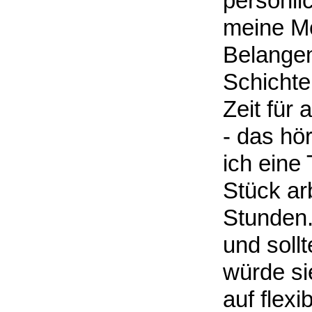
persönli
meine Me
Belangen
Schichte
Zeit für 
- das hö
ich eine
Stück arb
Stunden.
und soll
würde si
auf flexi