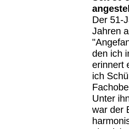
angestel
Der 51-Jä
Jahren a
"Angefan
den ich i
erinnert 
ich Schü
Fachober
Unter ih
war der 
harmonis