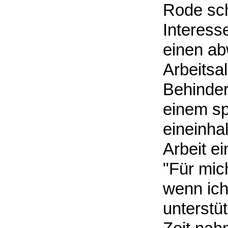
Rode sch
Interess
einen a
Arbeitsal
Behinder
einem sp
eineinha
Arbeit e
"Für mich
wenn ich
unterstüt