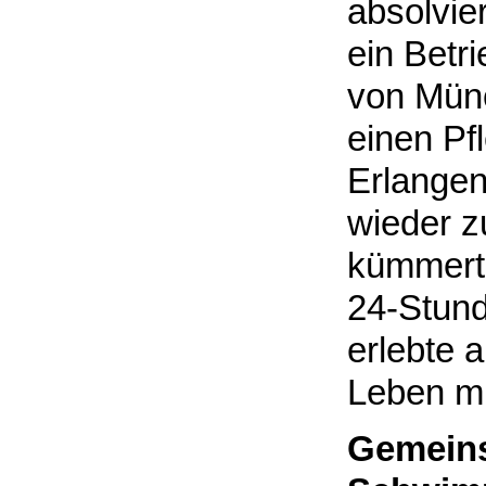
absolvie
ein Betr
von Münc
einen Pf
Erlangen
wieder 
kümmerte
24-Stund
erlebte 
Leben mi
Gemeins