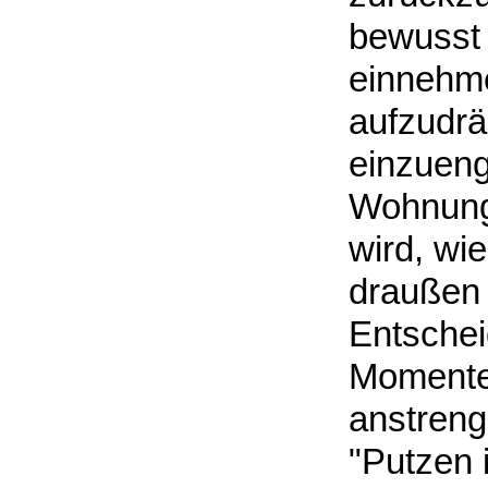
bewusst 
einnehme
aufzudrä
einzueng
Wohnung 
wird, wi
draußen g
Entschei
Momente,
anstreng
"Putzen 