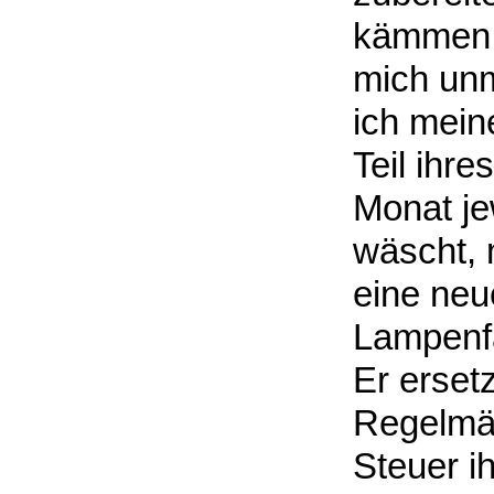
kämmen o
mich unm
ich mein
Teil ihr
Monat jew
wäscht, 
eine neu
Lampenfa
Er erset
Regelmäß
Steuer i