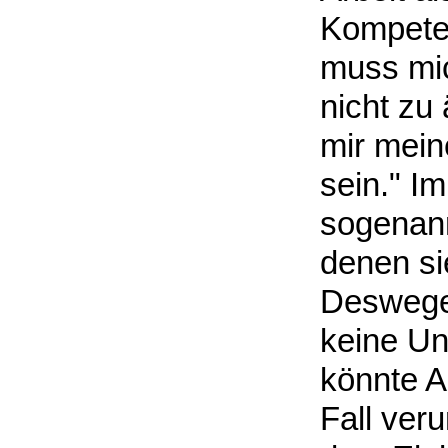
Kompeten
muss mi
nicht zu
mir mein
sein." I
sogenann
denen si
Deswegen
keine Un
könnte A
Fall veru