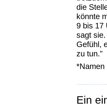
die Stel
könnte m
9 bis 17
sagt sie
Gefühl, 
zu tun."
*Namen 
Ein ei