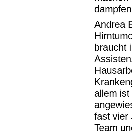
dampfend
Andrea Bü
Hirntumo
braucht 
Assisten
Hausarbe
Krankeng
allem ist
angewies
fast vie
Team und