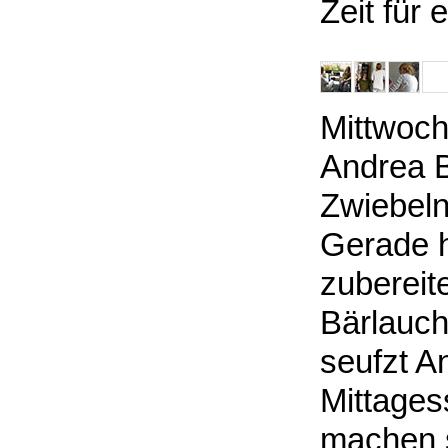
Zeit für
Mittwoch 
Andrea B
Zwiebeln
Gerade h
zubereite
Bärlauch
seufzt A
Mittages
machen s