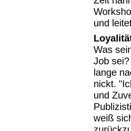
Zeit nah
Workshop
und leite
Loyalität
Was sein
Job sei?
lange na
nickt. "I
und Zuve
Publizist
weiß si
zurückz