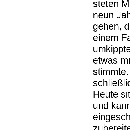
steten M
neun Jah
gehen, d
einem Fa
umkippte
etwas mit
stimmte. 
schließl
Heute sit
und kann
eingesch
zubereit