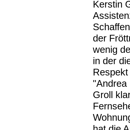
Kerstin G
Assistenz
Schaffen
der Fröt
wenig de
in der d
Respekt 
"Andrea i
Groll kl
Fernsehe
Wohnung 
hat die 