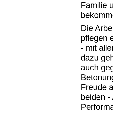
Familie 
bekomm
Die Arbe
pflegen e
- mit al
dazu geh
auch gege
Betonung
Freude an
beiden -
Performa