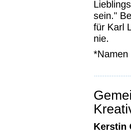
Liebling
sein." B
für Karl
nie.
*Namen 
Gemei
Kreati
Kerstin 