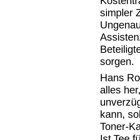
Kostentr
simpler 
Ungenaui
Assisten
Beteilig
sorgen.
Hans Rod
alles her
unverzüg
kann, sob
Toner-Ka
Ist Tee f