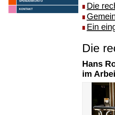
SPENDENKONTO
Die rec
KONTAKT
Gemeins
Ein ein
Die r
Hans Ro
im Arbe