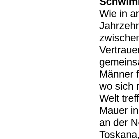
Schwim
Wie in a
Jahrzehn
zwische
Vertraue
gemeins
Männer 
wo sich 
Welt tref
Mauer in
an der N
Toskana,