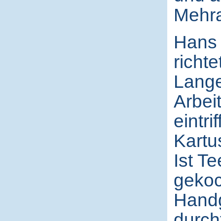
Mehra
Hans 
richte
Lange
Arbei
eintr
Kartu
Ist Te
gekoc
Handgr
durch