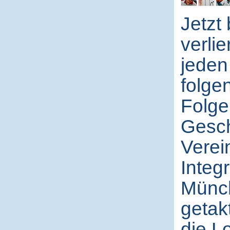
Jetzt
verli
jeden
folge
Folge
Gesch
Verei
Integ
Münch
getakt
die L