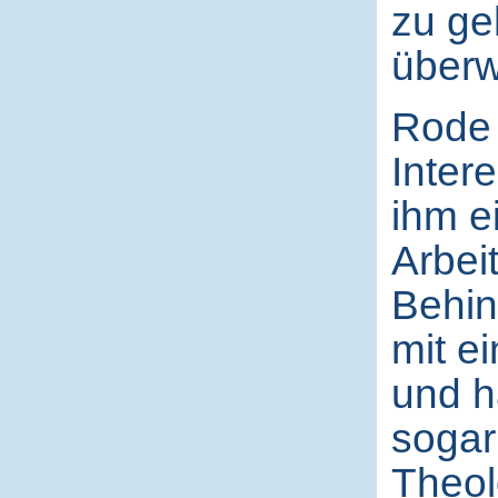
zu ge
überw
Rode 
Inter
ihm e
Arbeit
Behin
mit e
und h
sogar
Theol