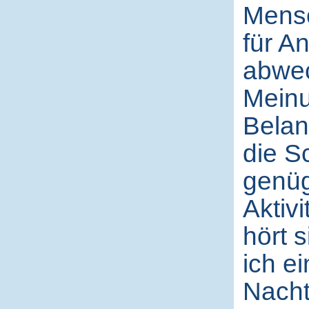
Mensc
für An
abwec
Meinu
Belan
die S
genüg
Aktiv
hört 
ich e
Nacht