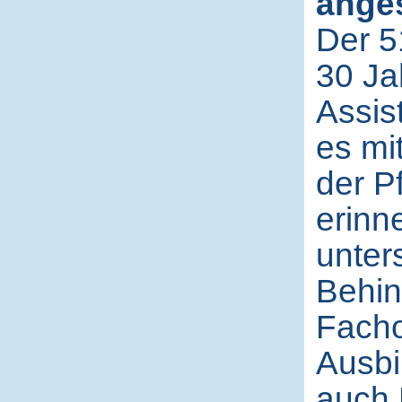
anges
Der 51
30 Ja
Assis
es mit
der P
erinn
unter
Behin
Facho
Ausbi
auch 