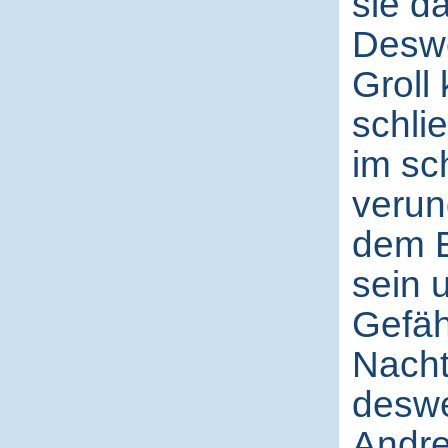
sie d
Deswe
Groll
schli
im sc
verun
dem E
sein 
Gefäh
Nacht
deswe
Andre