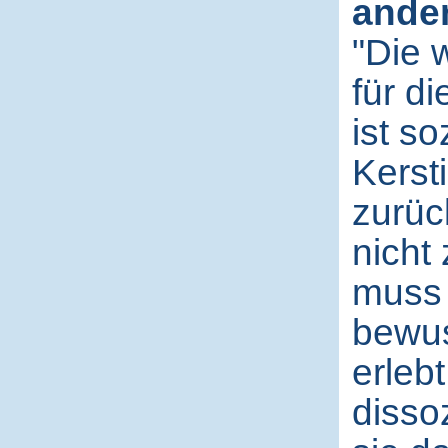
ander
"Die 
für di
ist s
Kerst
zurüc
nicht 
muss 
bewus
erleb
disso