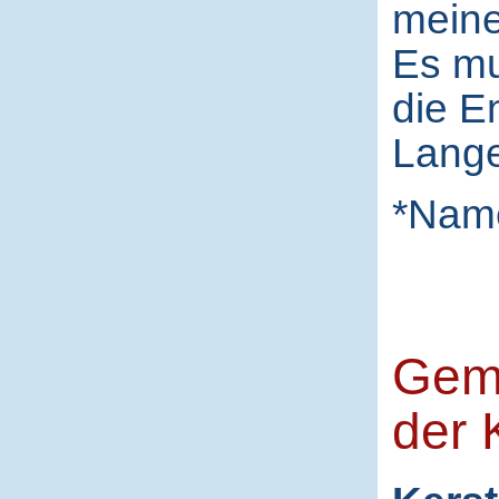
meine
Es mu
die E
Lange
*Nam
Gem
der K