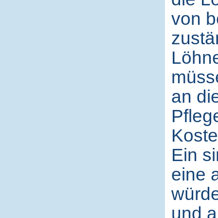
von b
zustä
Löhne
müsse
an di
Pfleg
Koste
Ein s
eine 
würde
und a