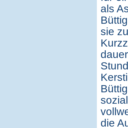
als A
Bütti
sie z
Kurzz
dauer
Stund
Kersti
Büttig
sozia
vollwe
die A