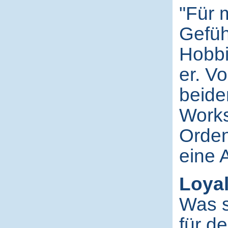
"Für m
Gefüh
Hobbi
er. V
beide
Works
Ordens
eine 
Loyali
Was s
für de