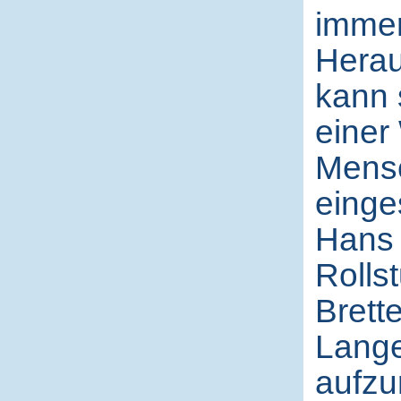
immer
Herau
kann s
einer
Mens
einges
Hans 
Rolls
Brette
Lange
aufzu