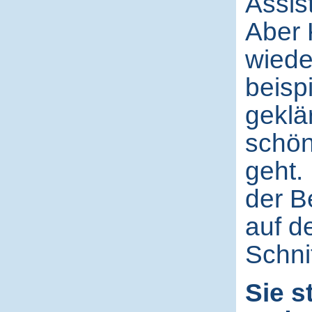
Assis
Aber 
wiede
beisp
geklä
schön
geht.
der B
auf d
Schni
Sie s