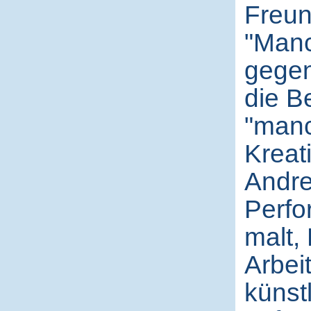
Freun
"Manc
gegens
die B
"manc
Kreati
Andre
Perfo
malt, 
Arbeit
künst