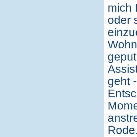
mich 
oder 
einzu
Wohnu
geputz
Assis
geht -
Entsc
Momen
anstr
Rode.