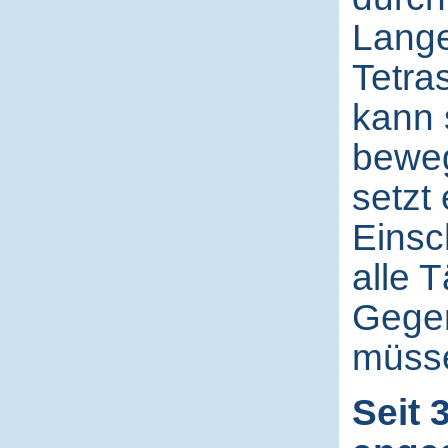
Lange
Tetra
kann 
beweg
setzt 
Einsc
alle 
Gege
müss
Seit 