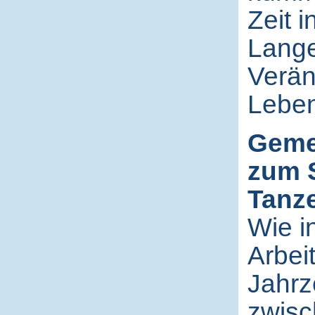
Zeit 
Langer
Verän
Leben
Geme
zum 
Tanz
Wie i
Arbei
Jahrz
zwisc