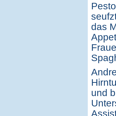
Pesto
seufz
das M
Appet
Fraue
Spagh
Andrea
Hirnt
und b
Unter
Assis