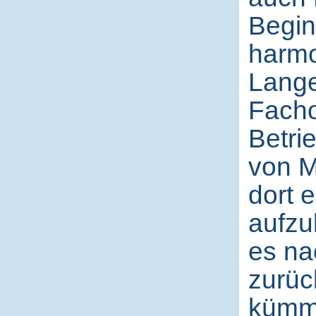
Begin
harmo
Lange
Facho
Betri
von M
dort 
aufzu
es na
zurüc
kümme