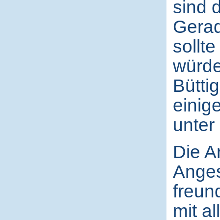
sind 
Gerad
sollt
würde
Büttig
einig
unter
Die A
Anges
freun
mit a