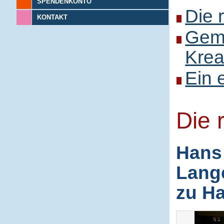
SPENDENKONTO
Die 
KONTAKT
Gem
Kreat
Ein 
Die 
Hans 
Lange
zu H