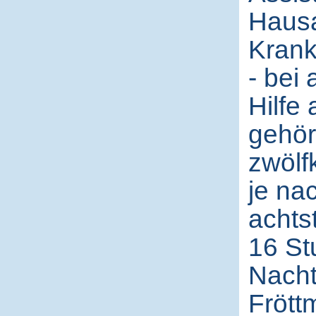
Hausa
Krank
- bei 
Hilfe
gehör
zwölf
je na
achts
16 St
Nacht
Frött