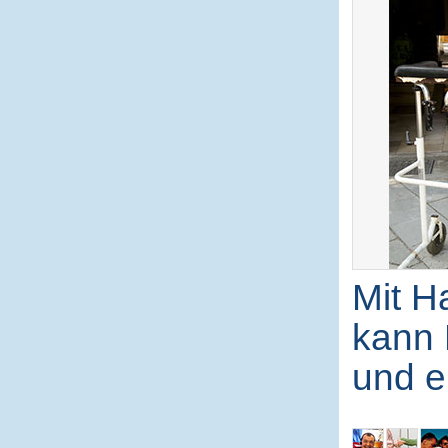
Mit H
kann 
und e