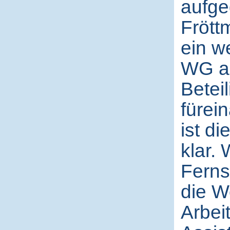
aufge
Frött
ein w
WG au
Betei
fürei
ist di
klar.
Ferns
die W
Arbei