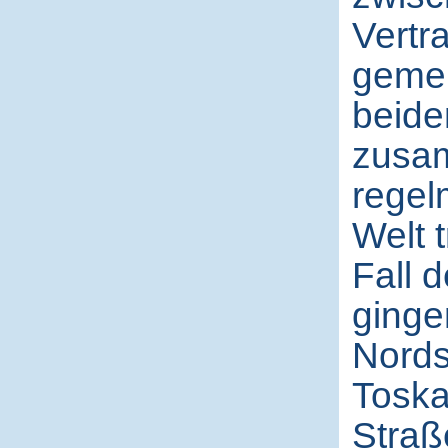
Vertr
gemei
beide
zusam
regel
Welt 
Fall d
ginge
Nords
Toska
Straß