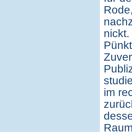
Rode,
nachz
nickt
Pünkt
Zuver
Publi
studi
im re
zurüc
desse
Raum 