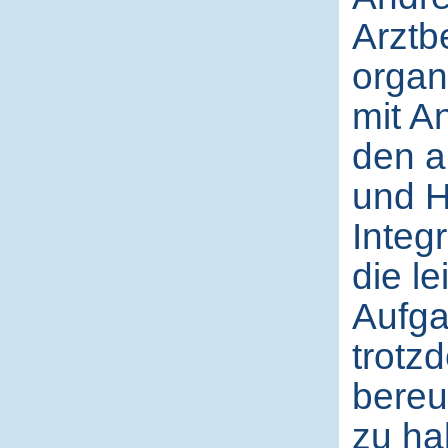
Arztb
organ
mit A
den a
und H
Integ
die le
Aufga
trotz
bereu
zu ha