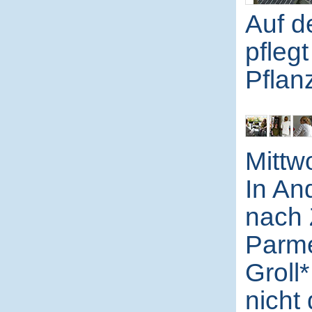
Auf d
pflegt
Pflan
Mittw
In An
nach 
Parme
Groll*
nicht