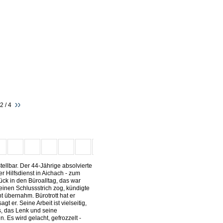
2 / 4
llbar. Der 44-Jährige absolvierte
r Hilfsdienst in Aichach - zum
ck in den Büroalltag, das war
4 einen Schlussstrich zog, kündigte
t übernahm. Bürotrott hat er
t er. Seine Arbeit ist vielseitig,
s, das Lenk und seine
 Es wird gelacht, gefrozzelt -