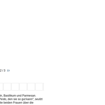
2 / 3
beln, Basilikum und Parmesan.
Pesto, den sie so gut kann", seufzt
die beiden Frauen über die