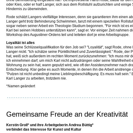
oder Kies, oder er half Langer, sich aus dem Rollstuhl aufzurichten und einige 
Hindernis zu überwinden.
Rode schätzt Langers vielfältige Interessen, denn sie garantieren ihm einen a
Langer geht trotz Behinderung Schwimmen, tanzt mit einem speziellen Rollstuh
sogar neben seiner Arbeit ein Theologie-Studium begonnen. "Für mich ist es ei
Karl bei seinen Hobbies unterstützen kann", sagt er. Vor einiger Zeit nahmen 
Workshop des Augustiner-Ordens teil und leiteten dort je eine Arbeitsgruppe.
Loyalität ist alles
Was seine Schlüsselqualifikation für den Job sei? "Loyalität", sagt Rode, ohn
Langer nickt. "Ich schätze seine Pünktlichkeit und Zuverlässigkeit." Rode, der P
hat, weiß sich außerdem im rechten Moment zurückzunehmen: "Ich muss mir d
ich einnehmen darf, um mich Karl nicht aufzudrängen oder seine Wahlfreiheit 
Wohnung zu sein hat, wann geputzt wird, wie oft der Assistenznehmer nach drau
Entscheidung. Klar gebe es auch Momente, in denen ihn die Arbeit anstrenge 
"Putzen ist nicht unbedingt meine Lieblingsbeschäftigung. Es muss halt sein." B
Karl Langer zu arbeiten, trotzdem nie.
*Namen geändert
Gemeinsame Freude an der Kreativität
Kerstin Groll* und ihre Arbeitgeberin Andrea Büttig*
verbindet das Interesse für Kunst und Kultur