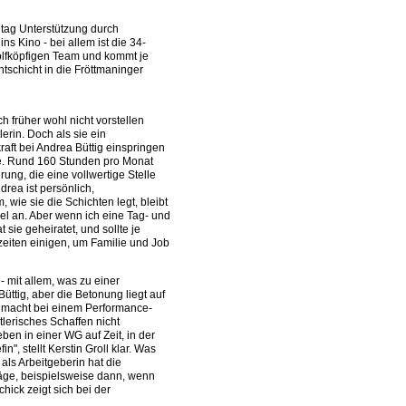
lltag Unterstützung durch
s Kino - bei allem ist die 34-
wölfköpfigen Team und kommt je
tschicht in die Fröttmaninger
h früher wohl nicht vorstellen
erin. Doch als sie ein
raft bei Andrea Büttig einspringen
le. Rund 160 Stunden pro Monat
erung, die eine vollwertige Stelle
drea ist persönlich,
wie sie die Schichten legt, bleibt
iel an. Aber wenn ich eine Tag- und
 sie geheiratet, und sollte je
zeiten einigen, um Familie und Job
- mit allem, was zu einer
üttig, aber die Betonung liegt auf
ig macht bei einem Performance-
stlerisches Schaffen nicht
en in einer WG auf Zeit, in der
", stellt Kerstin Groll klar. Was
als Arbeitgeberin hat die
äge, beispielsweise dann, wenn
hick zeigt sich bei der