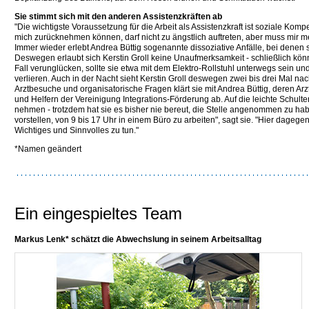
Sie stimmt sich mit den anderen Assistenzkräften ab
"Die wichtigste Voraussetzung für die Arbeit als Assistenzkraft ist soziale Kompe
mich zurücknehmen können, darf nicht zu ängstlich auftreten, aber muss mir m
Immer wieder erlebt Andrea Büttig sogenannte dissoziative Anfälle, bei denen s
Deswegen erlaubt sich Kerstin Groll keine Unaufmerksamkeit - schließlich kön
Fall verunglücken, sollte sie etwa mit dem Elektro-Rollstuhl unterwegs sein un
verlieren. Auch in der Nacht sieht Kerstin Groll deswegen zwei bis drei Mal n
Arztbesuche und organisatorische Fragen klärt sie mit Andrea Büttig, deren Arz
und Helfern der Vereinigung Integrations-Förderung ab. Auf die leichte Schulter
nehmen - trotzdem hat sie es bisher nie bereut, die Stelle angenommen zu hab
vorstellen, von 9 bis 17 Uhr in einem Büro zu arbeiten", sagt sie. "Hier dagege
Wichtiges und Sinnvolles zu tun."
*Namen geändert
Ein eingespieltes Team
Markus Lenk* schätzt die Abwechslung in seinem Arbeitsalltag