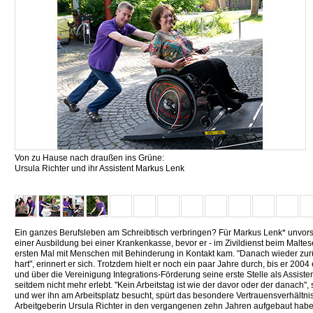
Von zu Hause nach draußen ins Grüne:
Ursula Richter und ihr Assistent Markus Lenk
Ein ganzes Berufsleben am Schreibtisch verbringen? Für Markus Lenk* unvorste
einer Ausbildung bei einer Krankenkasse, bevor er - im Zivildienst beim Maltese
ersten Mal mit Menschen mit Behinderung in Kontakt kam. "Danach wieder zurü
hart", erinnert er sich. Trotzdem hielt er noch ein paar Jahre durch, bis er 200
und über die Vereinigung Integrations-Förderung seine erste Stelle als Assisten
seitdem nicht mehr erlebt. "Kein Arbeitstag ist wie der davor oder der danach", sag
und wer ihn am Arbeitsplatz besucht, spürt das besondere Vertrauensverhältni
Arbeitgeberin Ursula Richter in den vergangenen zehn Jahren aufgebaut haben.