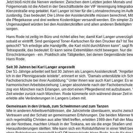
Jetzt bloß nicht die Nerven verlieren: Zwischen dem Letzten jeden Monats und
Folgemonats ist die Arbeit in der Geschäftsstelle der VIF Vereinigung Integrat
Klenzestraße eng getaktet. Karl Langer ist hier für die Lohnabrechnung im Auf
zuständig. Das bedeutet: Die Löhne der Assistenzkräfte müssen berechnet, Mi
die Pflegekasse und drei weitere Kostenträger versandt werden. Ein simpler 
Ungenauigkeit würden bei den Assistenzkräften und allen anderen Beteiligten 
sorgen.
Hans Rode ist zeitig im Büro und richtet alles her, damit Karl Langer unverzügli
sobald er eintrifft. Sind genügend Toner-Kartuschen für den Drucker da? Ist Tee
gekocht? "Ich erledige alle Handgriffe, die Karl nicht durchführen kann", sagt 
Tetraspastik, das bedeutet: Er kann seine Extremitäten nicht bewegen. Nur die 
Einschränkungen - ein. Praktisch alle Tätigkeiten, bei denen Gegenstände b
Hans Rode.
Seit 30 Jahren bei Karl Langer angestellt
Der 51-Jährige arbeitet seit fast 30 Jahren als Langers Assistenzkraft. "Angefa
ich in der Pfennigparade leistete", erinnert er sich. "Damals unterstützte ich S
Fachoberschule bei ihrer Ausbildung." Unter ihnen war auch Karl Langer. Es w
harmonischen Arbeitsbeziehung: Langer absolvierte nach der Fachoberschule e
zog von München nach Erlangen, um dort einen Pflegedienst mit aufzubauen. 
Zeit wieder zurück nach München. Rode kümmerte sich während dieser Zeit i
erlebte alle Veränderungen in Langers Leben mit.
Gemeinsam in den Urlaub, zum Schwimmen und zum Tanzen
Wie in anderen Arbeitsverhältnissen, die Jahrzehnte überdauern, wuchs zwi
Vertrauen und der Schatz an gemeinsamen Erfahrungen. Die beiden Männer 
sich regelmäßig Christen aus aller Welt treffen, erlebten 1989 den Fall der Mau
an der Nordsee, machten Urlaub in der Toskana, wo sie die enge Straßen und 
Herausforderungen stellten: Wie kann sich ein Rollstuhlfahrer in einer Welt b
ohne Behinderung eingestellt hat? Oft improvisierte Hans Rode, baute für den