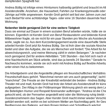
dampfenden Spaghetti her.
Andrea Büttig ist infolge eines Hirntumors halbseitig gelähmt und braucht im A
Assistenzkräfte. Anziehen, die Hausarbeit, Fahrten zur Krankengymnastik oder in
Jährige auf Hilfe angewiesen. Kerstin Groll gehört seit fast vier Jahren zum z
nach Bedarf für eine achtstündige Tages- oder eine 16 Stunden dauernde Nach
Wohnung.
Nebenher bleibt genügend Zeit für eine weitere Tätigkeit
Dass sie einmal auf Dauer in einem sozialen Beruf arbeiten würde, hätte sie sic
können. Eigentlich ist Kerstin Groll von Beruf Restauratorin und bildende Künstl
Mitbewohner fragte, ob sie nicht für ein paar Stunden pro Woche als Assistenzk
wolle, sagte sie zu. Aus dem Kurzzeitengagement wurde eine dauerhafte Stel
arbeitet Kerstin Groll jetzt für Andrea Büttig. Sie ist froh über die soziale Absich
bietet und über die Aufgabe, die sie als Menschen voll fordert: "Die Arbeit für An
abwechslungsreich, und meine Meinung zählt in vielen Belangen." Je nachdem, 
noch genügend Zeit für andere Aktivitäten. "160 Stunden - das hört sich nach v
eine Nachtschicht am Stück arbeite, sind das ja bereits 24 Stunden." Gerade hat
Nachwuchs kommen, würde sie sich wohl mit Andrea Büttig auf flexible Arbeits
unter einen Hut zu bekommen.
Die Arbeitgeberin und die Angestellte pflegen ein freundschaftliches Verhältnis 
Freundschaft dazu gehört. "Manchmal nerven wir uns auch gegenseitig", lacht B
"manchmal". Die Freude an der Kreativität verbindet die beiden - Andrea Bütt
Theater mit und malt, Kerstin Groll hat trotz der Arbeit als Assistenzkraft ihr kün
aufgegeben. Der Alltag in der Fröttmaninger Wohnung gleich ein wenig dem Leb
die Beteiligten Humor und Respekt füreinander aufbringen. "Andrea ist die Chefin
gekocht wird, ob der Fernseher angestellt wird oder die Wohnung ruhig bleibt - 
Assistenznehmerin das Sagen. Aber Kerstin Groll macht immer wieder Vorschl
geklärt werden soll, wohin es bei schönem Wetter am Nachmittag geht. Ihr Gesc
Bepflanzung des Balkons, auf dem Rosen blühen und Schnittlauch wächst.