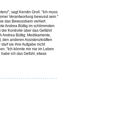
tenz", sagt Kerstin Groll. "Ich muss
einer Verantwortung bewusst sein."
ie das Bewusstsein verliert.
nte Andrea Büttig im schlimmsten
d die Kontrolle über das Gefährt
ach Andrea Büttig. Medikamente,
t, den anderen Assistenzkräften
 darf sie ihre Aufgabe nicht
en. "Ich könnte mir nie im Leben
n habe ich das Gefühl, etwas