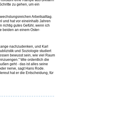
Schritte zu gehen, um ein
bwechslungsreichen Arbeitsalltag.
l und hat vor eineinhalb Jahren
n richtig gutes Gefühl, wenn ich
die beiden an einem Oster-
e lange nachzudenken, und Karl
ublizistik und Soziologie studiert
essen bewusst sein, wie viel Raum
einzuengen." Wie ordentlich die
ßen geht - das ist alles seine
oder nerve, sagt Hans Rode.
ereut hat er die Entscheidung, für