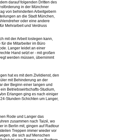
 dem darauf folgenden Dritten des
ionsförderung in der Münchner
trag von behinderten Arbeitgebern
tteilungen an die Stadt München,
Zahlendreher oder eine andere
für Mehrarbeit und Verdruss
ch mit der Arbeit loslegen kann,
 für die Mitarbeiter im Büro
Rode. Langer leidet an einer
rechte Hand setzt er - mit großen
ewegt werden müssen, übernimmt
ngen hat es mit dem Zivildienst, den
chüler mit Behinderung an der
ar der Beginn einer langen und
in Betriebswirtschafts-Studium,
Von Erlangen ging es nach einiger
n 24-Stunden-Schichten um Langer,
schen Rode und Langer das
fuhren zusammen nach Taizé, wo
er in Berlin mit, gingen auf Radtour
steilen Treppen immer wieder vor
ewegen, die sich auf Menschen
 Rollstuhl eine Rampe aus Brettern