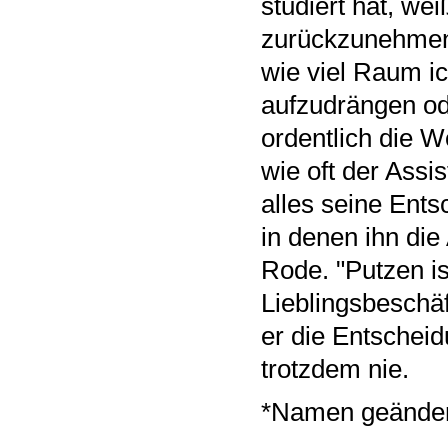
studiert hat, w
zurückzunehmen:
wie viel Raum i
aufzudrängen od
ordentlich die W
wie oft der Assi
alles seine Ent
in denen ihn die
Rode. "Putzen is
Lieblingsbeschäf
er die Entscheid
trotzdem nie.
*Namen geänder