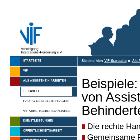
Vereinigung
Integrations-Förderung
e.V.
Sie sind hier:
VIF-Startseite
Als 
STARTSEITE
VIF
Beispiele:
ALS ASSISTENTIN ARBEITEN
BEISPIELE
von Assis
HÄUFIG GESTELLTE FRAGEN
Behindert
VIF ARBEITGEBERSTANDARDS
DIENSTLEISTUNGEN
Die rechte Ha
ÖFFENTLICHKEITSARBEIT
Gemeinsame Fr