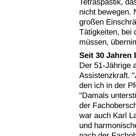
Tetraspastik, da
nicht bewegen. N
großen Einschrän
Tätigkeiten, be
müssen, überni
Seit 30 Jahren 
Der 51-Jährige a
Assistenzkraft. 
den ich in der Pf
"Damals unterst
der Fachoberschu
war auch Karl L
und harmonische
nach der Fachobe