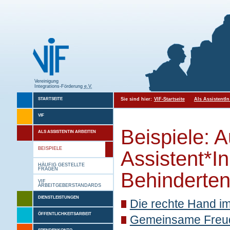
Vereinigung
Integrations-Förderung
e.V.
Sie sind hier:
VIF-Startseite
Als AssistentIn
STARTSEITE
VIF
Beispiele: 
ALS ASSISTENTIN ARBEITEN
BEISPIELE
Assistent*I
HÄUFIG GESTELLTE
FRAGEN
Behinderten
VIF
ARBEITGEBERSTANDARDS
DIENSTLEISTUNGEN
Die rechte Hand i
ÖFFENTLICHKEITSARBEIT
Gemeinsame Freude