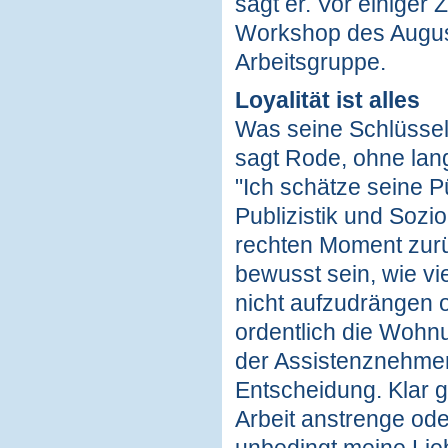
sagt er. Vor einiger
Workshop des Augusti
Arbeitsgruppe.
Loyalität ist alles
Was seine Schlüsselqu
sagt Rode, ohne lan
"Ich schätze seine P
Publizistik und Sozi
rechten Moment zur
bewusst sein, wie v
nicht aufzudrängen o
ordentlich die Wohnu
der Assistenznehmer 
Entscheidung. Klar 
Arbeit anstrenge ode
unbedingt meine Lieb