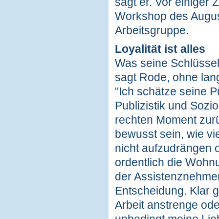
sagt er. Vor einiger
Workshop des Augusti
Arbeitsgruppe.
Loyalität ist alles
Was seine Schlüsselqu
sagt Rode, ohne lan
"Ich schätze seine P
Publizistik und Sozi
rechten Moment zur
bewusst sein, wie v
nicht aufzudrängen o
ordentlich die Wohnu
der Assistenznehmer 
Entscheidung. Klar 
Arbeit anstrenge ode
unbedingt meine Lieb