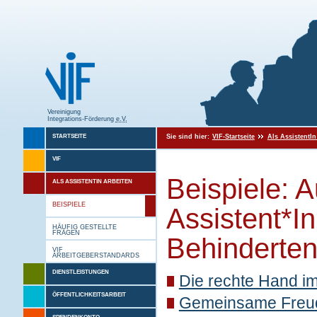
Vereinigung
Integrations-Förderung
e.V.
Sie sind hier:
VIF-Startseite
Als AssistentIn
STARTSEITE
VIF
Beispiele: 
ALS ASSISTENTIN ARBEITEN
BEISPIELE
Assistent*I
HÄUFIG GESTELLTE
FRAGEN
Behinderten
VIF
ARBEITGEBERSTANDARDS
DIENSTLEISTUNGEN
Die rechte Hand i
ÖFFENTLICHKEITSARBEIT
Gemeinsame Freude