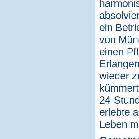
harmonis
absolvie
ein Betr
von Münc
einen Pf
Erlangen
wieder 
kümmerte
24-Stund
erlebte 
Leben mi