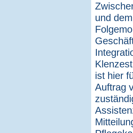
Zwische
und dem 
Folgemona
Geschäft
Integrat
Klenzest
ist hier
Auftrag 
zuständi
Assisten
Mitteilu