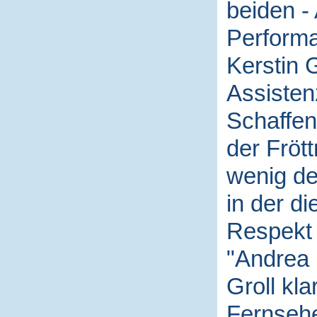
beiden -
Performa
Kerstin G
Assistenz
Schaffen
der Fröt
wenig de
in der d
Respekt 
"Andrea i
Groll kl
Fernsehe