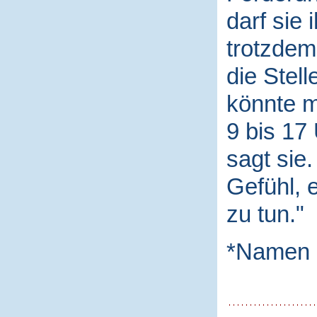
darf sie
trotzdem 
die Stel
könnte m
9 bis 17
sagt sie
Gefühl, 
zu tun."
*Namen 