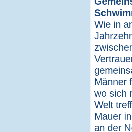
Gemeins
Schwim
Wie in a
Jahrzehn
zwische
Vertraue
gemeins
Männer 
wo sich 
Welt tref
Mauer in
an der N