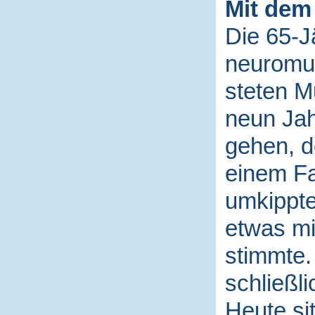
Mit dem
Die 65-Jä
neuromus
steten M
neun Jah
gehen, d
einem Fa
umkippte
etwas mit
stimmte. 
schließl
Heute sit