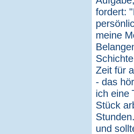
Aufgabe,
fordert: 
persönli
meine Me
Belangen
Schichte
Zeit für 
- das hö
ich eine
Stück arb
Stunden.
und soll