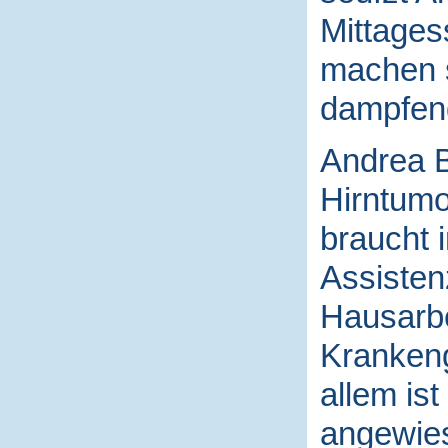
Mittages
machen s
dampfend
Andrea Bü
Hirntumo
braucht 
Assisten
Hausarbe
Krankeng
allem ist
angewies