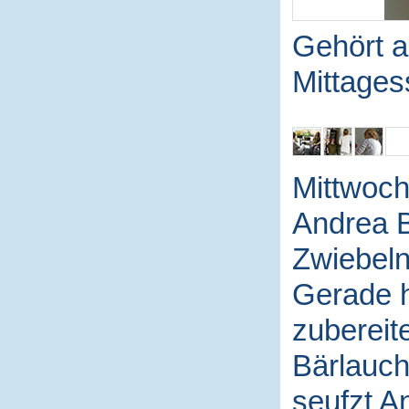
Gehört a
Mittage
Mittwoch 
Andrea B
Zwiebeln
Gerade h
zubereite
Bärlauch
seufzt A