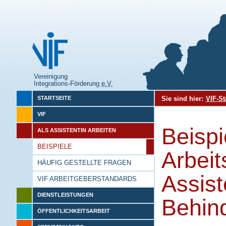
Vereinigung
Integrations-Förderung
e.V.
Sie sind hier:
VIF-St
STARTSEITE
VIF
Beisp
ALS ASSISTENTIN ARBEITEN
BEISPIELE
Arbeit
HÄUFIG GESTELLTE FRAGEN
Assist
VIF ARBEITGEBERSTANDARDS
DIENSTLEISTUNGEN
Behin
ÖFFENTLICHKEITSARBEIT