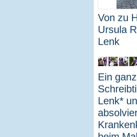
Von zu H
Ursula R
Lenk
Ein ganz
Schreibt
Lenk* un
absolvier
Krankenk
beim Mal