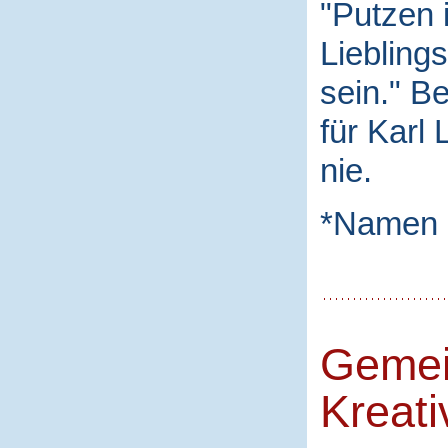
"Putzen 
Liebling
sein." B
für Karl
nie.
*Namen 
Gemei
Kreati