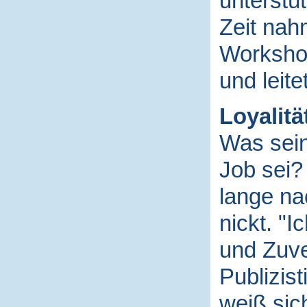
unterstüt
Zeit nah
Workshop
und leite
Loyalität
Was sein
Job sei?
lange na
nickt. "I
und Zuve
Publizist
weiß si