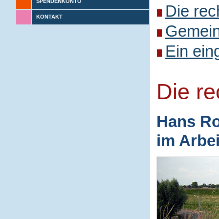
SPENDENKONTO
Die rec
KONTAKT
Gemeins
Ein ein
Die r
Hans Ro
im Arbe