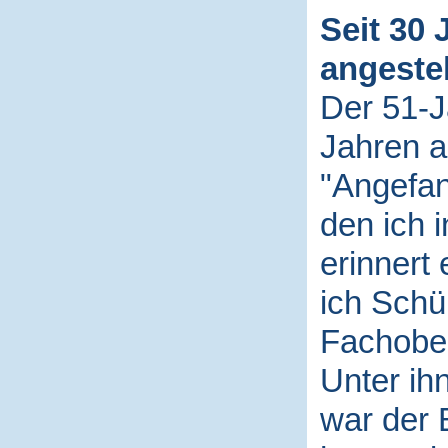
Seit 30 
angestel
Der 51-Jä
Jahren a
"Angefan
den ich i
erinnert 
ich Schü
Fachober
Unter ih
war der 