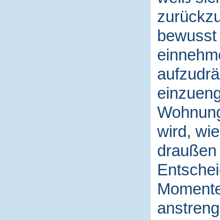
zurückz
bewusst 
einnehme
aufzudrä
einzueng
Wohnung 
wird, wi
draußen g
Entschei
Momente,
anstreng