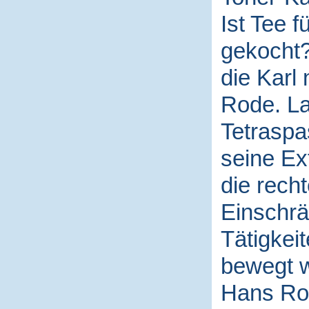
Ist Tee f
gekocht? 
die Karl
Rode. La
Tetraspa
seine Ex
die rech
Einschrä
Tätigkei
bewegt 
Hans Ro