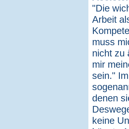
"Die wic
Arbeit al
Kompeten
muss mi
nicht zu
mir mein
sein." I
sogenann
denen si
Deswegen
keine Un