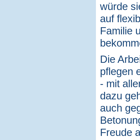
würde si
auf flexi
Familie 
bekomm
Die Arbe
pflegen e
- mit al
dazu geh
auch gege
Betonung
Freude an