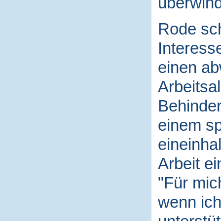
überwin
Rode sch
Interess
einen a
Arbeitsal
Behinder
einem sp
eineinha
Arbeit e
"Für mich
wenn ich