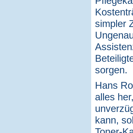
Pflegeka
Kostentr
simpler 
Ungenaui
Assisten
Beteilig
sorgen.
Hans Rod
alles her
unverzüg
kann, sob
Toner-Ka