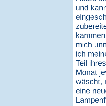
und kann
eingesch
zubereit
kämmen o
mich unm
ich mein
Teil ihr
Monat jew
wäscht, 
eine neu
Lampenfa