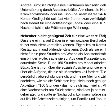
Andrea Büttig ist infolge eines Hirntumors halbseitig ge
Unterstützung durch Assistenzkräfte. Anziehen, die Hau
Krankengymnastik oder ins Kino - bei allem ist die 34-J
Kerstin Groll gehört seit fast vier Jahren zum zwölfkö
nach Bedarf für eine achtstündige Tages- oder eine 16
Nachtschicht in die Fröttmaninger Wohnung.
Nebenher bleibt genügend Zeit für eine weitere Täti
Dass sie einmal auf Dauer in einem sozialen Beruf arbei
früher wohl nicht vorstellen können. Eigentlich ist Kerst
Restauratorin und bildende Künstlerin. Doch als sie ein
nicht für ein paar Stunden pro Woche als Assistenzkraft
einspringen wolle, sagte sie zu. Aus dem Kurzzeiteng
dauerhafte Stelle. Rund 160 Stunden pro Monat arbeitet K
Büttig. Sie ist froh über die soziale Absicherung, die eine
über die Aufgabe, die sie als Menschen voll fordert: "Die
persönlich, abwechslungsreich, und meine Meinung zähl
nachdem, wie sie die Schichten legt, bleibt noch genüge
Aktivitäten. "160 Stunden - das hört sich nach viel an. 
eine Nachtschicht am Stück arbeite, sind das ja bereits
geheiratet, und sollte je Nachwuchs kommen, würde sie
auf flexible Arbeitszeiten einigen, um Familie und Job