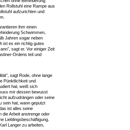
enschen ohne Behinderung
 den Rollstuhl eine Rampe aus
llstuhl aufzurichten und
en.
arantieren ihm einen
 Behinderung Schwimmen,
halb Jahren sogar neben
ist es ein richtig gutes
nn", sagt er. Vor einiger Zeit
tiner-Ordens teil und
ität", sagt Rode, ohne lange
e Pünktlichkeit und
udiert hat, weiß sich
muss mir dessen bewusst
nicht aufzudrängen oder seine
u sein hat, wann geputzt
as ist alles seine
 die Arbeit anstrenge oder
ne Lieblingsbeschäftigung.
Karl Langer zu arbeiten,