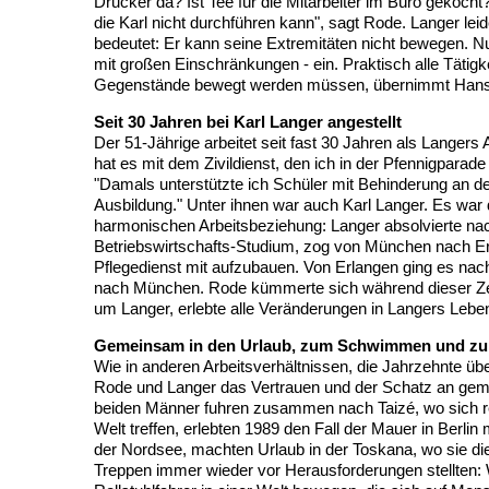
Drucker da? Ist Tee für die Mitarbeiter im Büro gekocht? 
die Karl nicht durchführen kann", sagt Rode. Langer leid
bedeutet: Er kann seine Extremitäten nicht bewegen. Nu
mit großen Einschränkungen - ein. Praktisch alle Tätigk
Gegenstände bewegt werden müssen, übernimmt Han
Seit 30 Jahren bei Karl Langer angestellt
Der 51-Jährige arbeitet seit fast 30 Jahren als Langers
hat es mit dem Zivildienst, den ich in der Pfennigparade l
"Damals unterstützte ich Schüler mit Behinderung an de
Ausbildung." Unter ihnen war auch Karl Langer. Es war 
harmonischen Arbeitsbeziehung: Langer absolvierte na
Betriebswirtschafts-Studium, zog von München nach Er
Pflegedienst mit aufzubauen. Von Erlangen ging es nach
nach München. Rode kümmerte sich während dieser Zei
um Langer, erlebte alle Veränderungen in Langers Leben
Gemeinsam in den Urlaub, zum Schwimmen und z
Wie in anderen Arbeitsverhältnissen, die Jahrzehnte ü
Rode und Langer das Vertrauen und der Schatz an ge
beiden Männer fuhren zusammen nach Taizé, wo sich re
Welt treffen, erlebten 1989 den Fall der Mauer in Berlin
der Nordsee, machten Urlaub in der Toskana, wo sie di
Treppen immer wieder vor Herausforderungen stellten: 