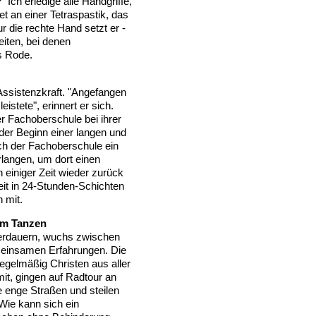
"Ich erledige alle Handgriffe,
et an einer Tetraspastik, das
r die rechte Hand setzt er -
eiten, bei denen
s Rode.
 Assistenzkraft. "Angefangen
eistete", erinnert er sich.
r Fachoberschule bei ihrer
der Beginn einer langen und
ch der Fachoberschule ein
langen, um dort einen
 einiger Zeit wieder zurück
t in 24-Stunden-Schichten
 mit.
um Tanzen
berdauern, wuchs zwischen
meinsamen Erfahrungen. Die
gelmäßig Christen aus aller
 mit, gingen auf Radtour an
e enge Straßen und steilen
Wie kann sich ein