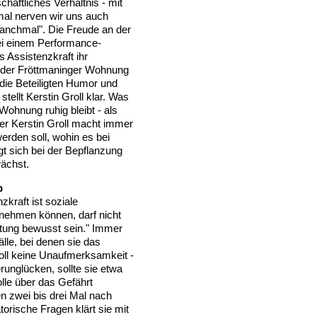
chaftliches Verhältnis - mit
mal nerven wir uns auch
"manchmal". Die Freude an der
bei einem Performance-
ls Assistenzkraft ihr
in der Fröttmaninger Wohnung
 die Beteiligten Humor und
stellt Kerstin Groll klar. Was
Wohnung ruhig bleibt - als
er Kerstin Groll macht immer
erden soll, wohin es bei
t sich bei der Bepflanzung
ächst.
b
zkraft ist soziale
knehmen können, darf nicht
rtung bewusst sein." Immer
älle, bei denen sie das
roll keine Unaufmerksamkeit -
runglücken, sollte sie etwa
lle über das Gefährt
en zwei bis drei Mal nach
orische Fragen klärt sie mit