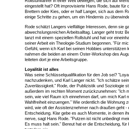
Rollstuhlfahrer in einer Welt bewegen, die sich auf M
eingestellt hat? Oft improvisierte Hans Rode, baute für
Brettern oder Kies, oder er half Langer, sich aus dem Ro
einige Schritte zu gehen, um ein Hindernis zu überwind
Rode schätzt Langers vielfältige Interessen, denn sie g
abwechslungsreichen Arbeitsalltag. Langer geht trotz
tanzt mit einem speziellen Rollstuhl und hat vor einein
seiner Arbeit ein Theologie-Studium begonnen. "Für mich 
Gefühl, wenn ich Karl bei seinen Hobbies unterstützen ka
nahmen die beiden an einem Oster-Workshop des Augus
leiteten dort je eine Arbeitsgruppe.
Loyalität ist alles
Was seine Schlüsselqualifikation für den Job sei? "Loyal
nachzudenken, und Karl Langer nickt. "Ich schätze sein
Zuverlässigkeit." Rode, der Publizistik und Soziologie st
außerdem im rechten Moment zurückzunehmen: "Ich 
sein, wie viel Raum ich einnehmen darf, um mich Karl 
Wahlfreiheit einzuengen." Wie ordentlich die Wohnung z
wird, wie oft der Assistenznehmer nach draußen geht - d
Entscheidung. Klar gebe es auch Momente, in denen ihn
nerve, sagt Hans Rode. "Putzen ist nicht unbedingt mei
Es muss halt sein." Bereut hat er die Entscheidung, für 