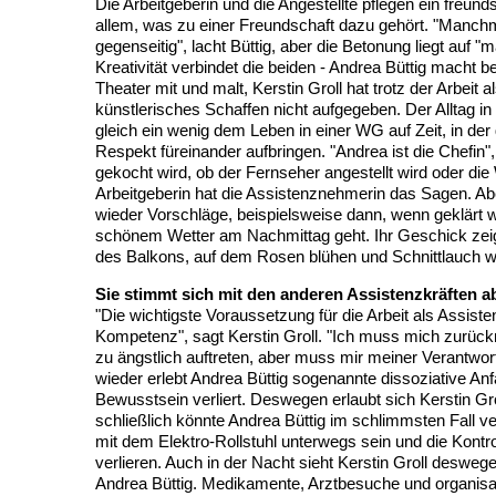
Die Arbeitgeberin und die Angestellte pflegen ein freunds
allem, was zu einer Freundschaft dazu gehört. "Manch
gegenseitig", lacht Büttig, aber die Betonung liegt auf 
Kreativität verbindet die beiden - Andrea Büttig macht 
Theater mit und malt, Kerstin Groll hat trotz der Arbeit a
künstlerisches Schaffen nicht aufgegeben. Der Alltag 
gleich ein wenig dem Leben in einer WG auf Zeit, in der
Respekt füreinander aufbringen. "Andrea ist die Chefin", 
gekocht wird, ob der Fernseher angestellt wird oder die 
Arbeitgeberin hat die Assistenznehmerin das Sagen. Ab
wieder Vorschläge, beispielsweise dann, wenn geklärt w
schönem Wetter am Nachmittag geht. Ihr Geschick zeig
des Balkons, auf dem Rosen blühen und Schnittlauch w
Sie stimmt sich mit den anderen Assistenzkräften a
"Die wichtigste Voraussetzung für die Arbeit als Assisten
Kompetenz", sagt Kerstin Groll. "Ich muss mich zurüc
zu ängstlich auftreten, aber muss mir meiner Verantwo
wieder erlebt Andrea Büttig sogenannte dissoziative Anf
Bewusstsein verliert. Deswegen erlaubt sich Kerstin G
schließlich könnte Andrea Büttig im schlimmsten Fall ve
mit dem Elektro-Rollstuhl unterwegs sein und die Kontro
verlieren. Auch in der Nacht sieht Kerstin Groll desweg
Andrea Büttig. Medikamente, Arztbesuche und organisat