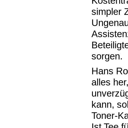
Kostentr
simpler 
Ungenaui
Assisten
Beteilig
sorgen.
Hans Rod
alles her
unverzüg
kann, sob
Toner-Ka
Ist Tee f