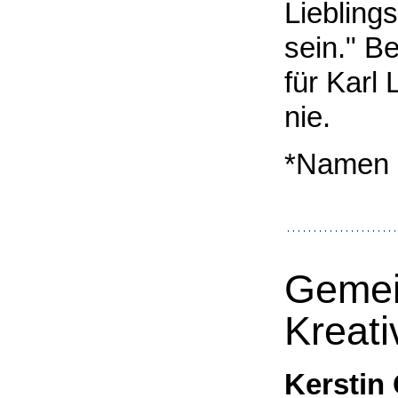
Liebling
sein." B
für Karl
nie.
*Namen 
Gemei
Kreati
Kerstin 