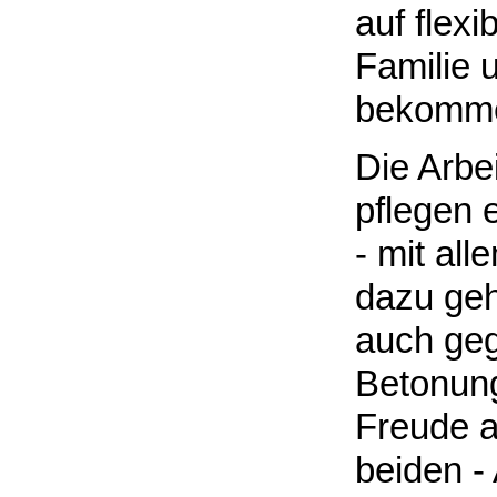
auf flexi
Familie 
bekomm
Die Arbe
pflegen e
- mit al
dazu geh
auch gege
Betonung
Freude an
beiden -