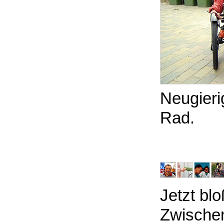
Neugieri
Rad.
Jetzt blo
Zwische