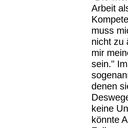
Arbeit al
Kompeten
muss mi
nicht zu
mir mein
sein." I
sogenann
denen si
Deswegen
keine Un
könnte A