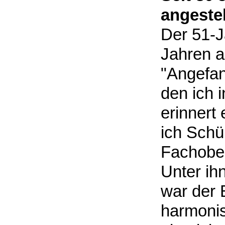
angestel
Der 51-Jä
Jahren a
"Angefan
den ich i
erinnert 
ich Schü
Fachober
Unter ih
war der 
harmonis