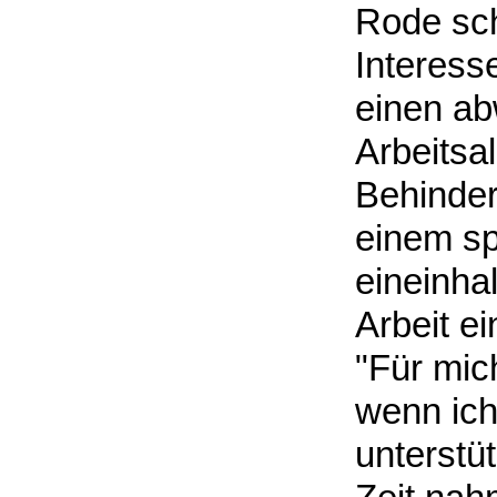
Rode sch
Interess
einen a
Arbeitsal
Behinder
einem sp
eineinha
Arbeit e
"Für mich
wenn ich
unterstüt