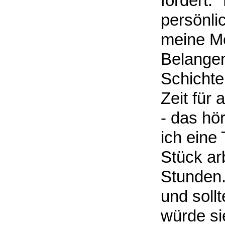
fordert: 
persönli
meine Me
Belangen
Schichte
Zeit für 
- das hö
ich eine
Stück arb
Stunden.
und soll
würde si