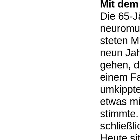
Mit dem
Die 65-Jä
neuromus
steten M
neun Jah
gehen, d
einem Fa
umkippte
etwas mit
stimmte. 
schließl
Heute sit