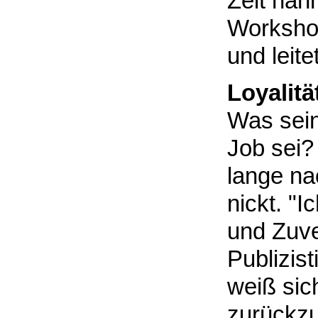
Zeit nah
Workshop
und leite
Loyalität
Was sein
Job sei?
lange na
nickt. "I
und Zuve
Publizist
weiß si
zurückz