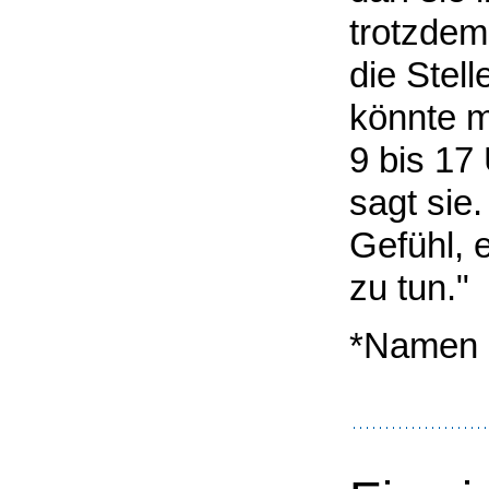
trotzdem 
die Stel
könnte m
9 bis 17
sagt sie
Gefühl, 
zu tun."
*Namen 