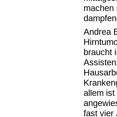
machen s
dampfend
Andrea Bü
Hirntumo
braucht 
Assisten
Hausarbe
Krankeng
allem ist
angewies
fast vie