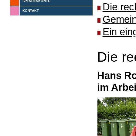
SPENDENKONTO
Die rec
KONTAKT
Gemeins
Ein ein
Die r
Hans Ro
im Arbe