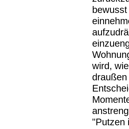
bewusst 
einnehme
aufzudrä
einzueng
Wohnung 
wird, wi
draußen g
Entschei
Momente,
anstreng
"Putzen 