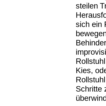
steilen 
Herausfo
sich ein 
bewegen,
Behinder
improvis
Rollstuh
Kies, od
Rollstuhl
Schritte
überwin