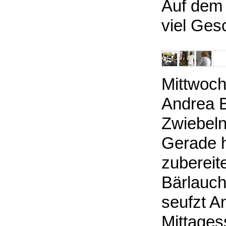
Auf dem B
viel Ges
Mittwoch 
Andrea B
Zwiebeln
Gerade h
zubereite
Bärlauch
seufzt A
Mittages