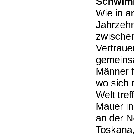
Schwim
Wie in a
Jahrzehn
zwische
Vertraue
gemeins
Männer 
wo sich 
Welt tref
Mauer in
an der N
Toskana,