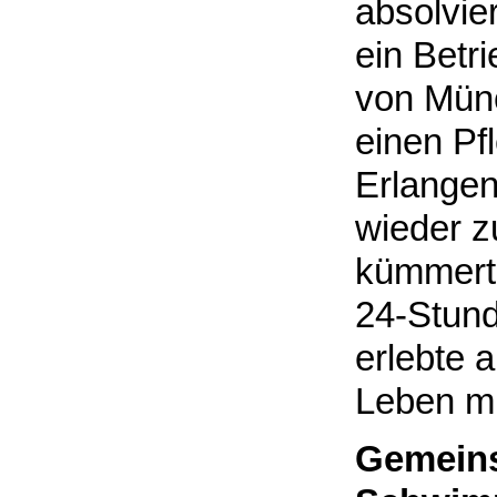
absolvie
ein Betr
von Münc
einen Pf
Erlangen
wieder 
kümmerte
24-Stund
erlebte 
Leben mi
Gemeins