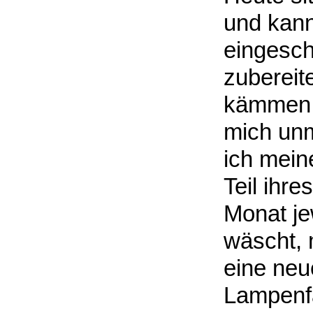
und kann
eingesch
zubereit
kämmen o
mich unm
ich mein
Teil ihr
Monat jew
wäscht, 
eine neu
Lampenfa