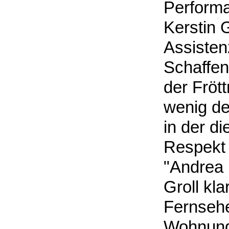
Performa
Kerstin G
Assistenz
Schaffen
der Fröt
wenig de
in der d
Respekt 
"Andrea i
Groll kl
Fernsehe
Wohnung 