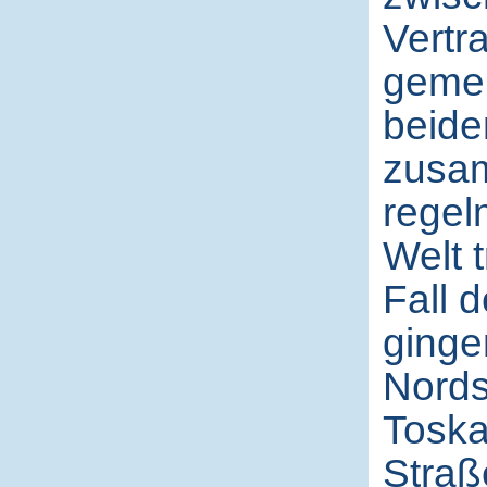
Vertr
gemei
beide
zusam
regel
Welt 
Fall d
ginge
Nords
Toska
Straß