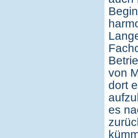
Begin
harmo
Lange
Facho
Betri
von M
dort 
aufzu
es na
zurüc
kümme