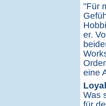
"Für m
Gefüh
Hobbi
er. V
beide
Works
Ordens
eine 
Loyali
Was s
für de