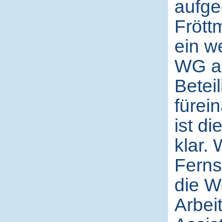
aufge
Frött
ein w
WG au
Betei
fürei
ist di
klar.
Ferns
die W
Arbei