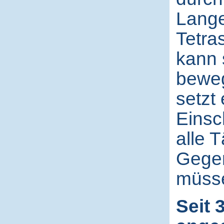
Lange
Tetra
kann 
beweg
setzt 
Einsc
alle 
Gege
müss
Seit 