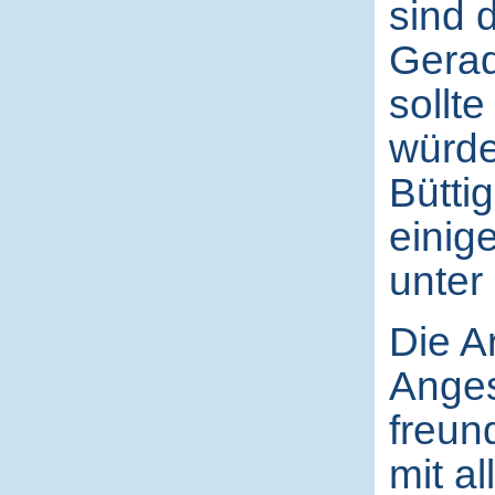
sind 
Gerad
sollt
würde
Büttig
einig
unter
Die A
Anges
freun
mit a