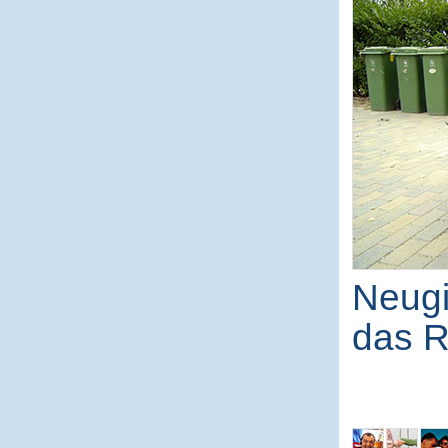
Neugi
das R