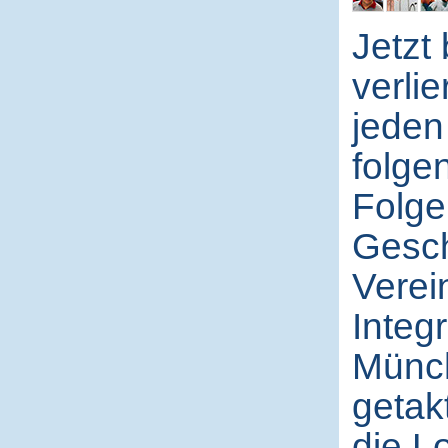
Jetzt
verli
jeden
folge
Folge
Gesch
Verei
Integ
Münch
getakt
die L