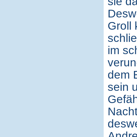
sie d
Deswe
Groll
schli
im sc
verun
dem E
sein 
Gefäh
Nacht
deswe
Andre