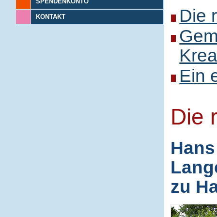
SPENDENKONTO
Die 
KONTAKT
Gem
Kreat
Ein 
Die 
Hans 
Lange
zu H