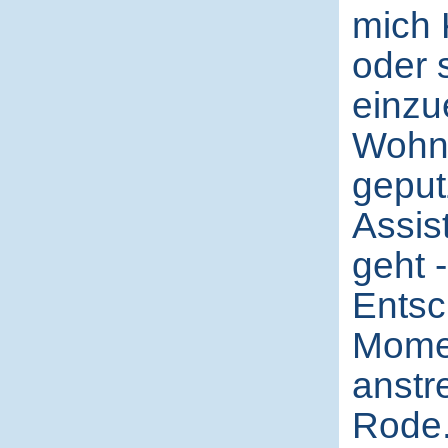
mich 
oder 
einzu
Wohnu
geputz
Assis
geht -
Entsc
Momen
anstr
Rode.