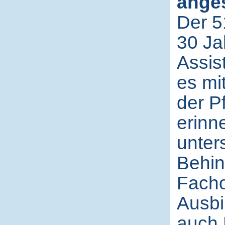
anges
Der 51
30 Ja
Assis
es mit
der P
erinn
unter
Behin
Facho
Ausbi
auch 