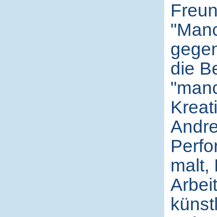
Freun
"Manc
gegens
die B
"manc
Kreati
Andre
Perfo
malt, 
Arbeit
künst