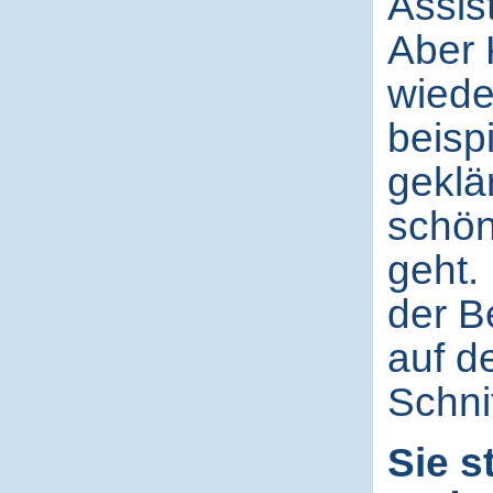
Assis
Aber 
wiede
beisp
geklä
schön
geht.
der B
auf d
Schni
Sie s