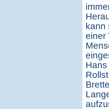
immer
Herau
kann s
einer
Mens
einges
Hans 
Rolls
Brette
Lange
aufzu