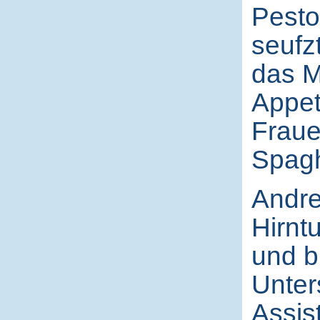
Pesto
seufz
das M
Appet
Fraue
Spagh
Andrea
Hirnt
und b
Unter
Assis