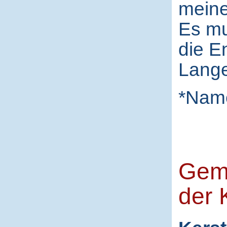
meine
Es mu
die E
Lange
*Nam
Gem
der K