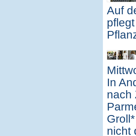
Auf d
pflegt
Pflan
Mittw
In An
nach 
Parme
Groll*
nicht