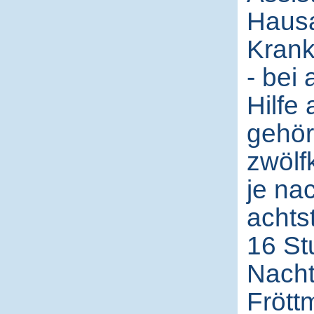
Hausa
Krank
- bei 
Hilfe
gehör
zwölf
je na
achts
16 St
Nacht
Frött