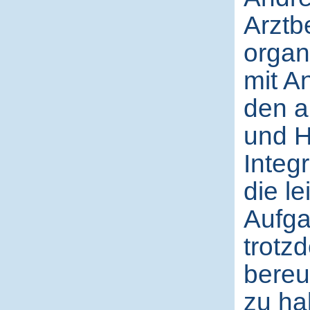
Arztb
organ
mit A
den a
und H
Integ
die le
Aufga
trotz
bereu
zu ha