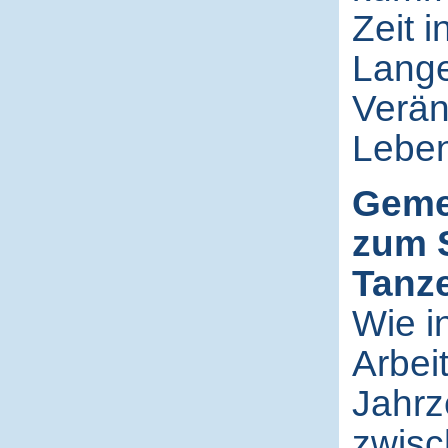
Zeit 
Langer
Verän
Leben
Geme
zum 
Tanz
Wie i
Arbei
Jahrz
zwisc