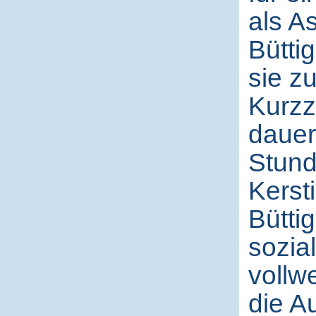
als A
Bütti
sie z
Kurzz
dauer
Stund
Kersti
Büttig
sozia
vollwe
die A