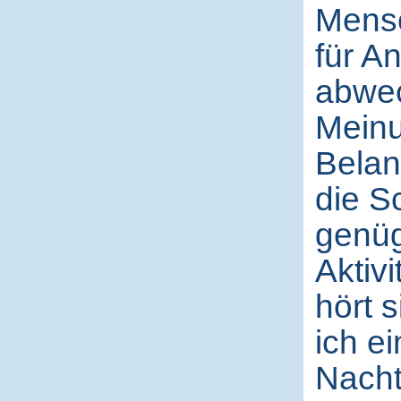
Mensc
für An
abwec
Meinu
Belan
die S
genüg
Aktiv
hört 
ich e
Nacht