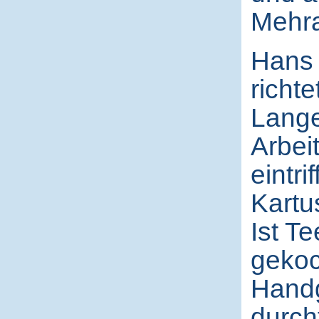
Mehra
Hans 
richte
Lange
Arbei
eintr
Kartu
Ist Te
gekoc
Handgr
durch