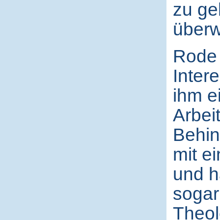
zu ge
überw
Rode 
Inter
ihm e
Arbeit
Behin
mit e
und h
sogar
Theol