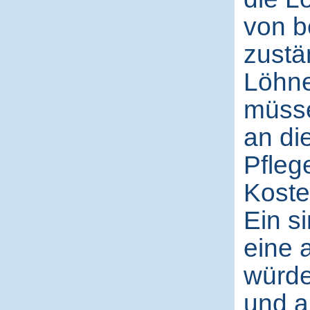
von b
zustä
Löhne
müsse
an di
Pfleg
Koste
Ein s
eine 
würde
und a