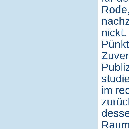
Rode,
nachz
nickt
Pünkt
Zuver
Publi
studi
im re
zurüc
desse
Raum 