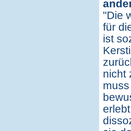
ander
"Die 
für di
ist s
Kerst
zurüc
nicht 
muss 
bewus
erleb
disso