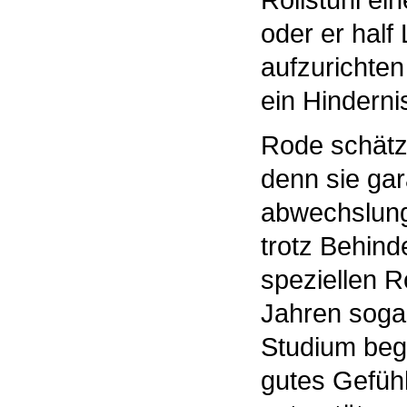
oder er half
aufzurichten
ein Hinderni
Rode schätzt
denn sie gar
abwechslungs
trotz Behin
speziellen R
Jahren sogar
Studium bego
gutes Gefühl