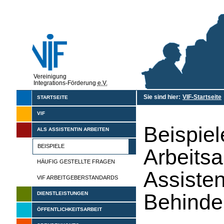
Vereinigung
Integrations-Förderung
e.V.
Sie sind hier:
VIF-Startseite
STARTSEITE
VIF
Beispie
ALS ASSISTENTIN ARBEITEN
BEISPIELE
Arbeitsa
HÄUFIG GESTELLTE FRAGEN
Assisten
VIF ARBEITGEBERSTANDARDS
Behinde
DIENSTLEISTUNGEN
ÖFFENTLICHKEITSARBEIT