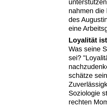
unterstützen 
nahmen die 
des Augustin
eine Arbeits
Loyalität ist
Was seine Sc
sei? "Loyali
nachzudenken
schätze sein
Zuverlässigk
Soziologie s
rechten Mom