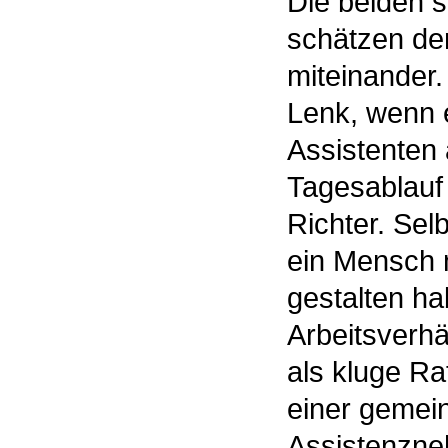
Die beiden s
schätzen de
miteinander.
Lenk, wenn e
Assistenten 
Tagesablauf 
Richter. Sel
ein Mensch 
gestalten ha
Arbeitsverhä
als kluge Ra
einer gemei
Assistenzneh