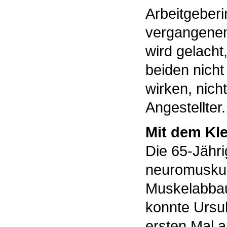
Arbeitgeberi
vergangenen
wird gelacht,
beiden nicht
wirken, nich
Angestellter.
Mit dem Kle
Die 65-Jähri
neuromuskul
Muskelabbau
konnte Ursul
ersten Mal 