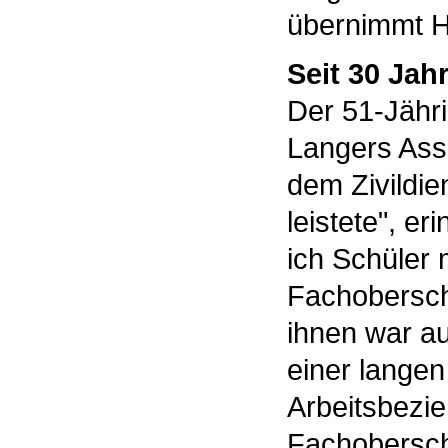
übernimmt 
Seit 30 Jah
Der 51-Jähri
Langers Assi
dem Zivildie
leistete", er
ich Schüler 
Fachoberschu
ihnen war au
einer lange
Arbeitsbezie
Fachoberschu