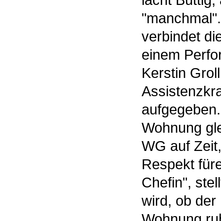
lacht Büttig,
"manchmal". 
verbindet di
einem Perfo
Kerstin Groll
Assistenzkra
aufgegeben. 
Wohnung gle
WG auf Zeit,
Respekt füre
Chefin", stel
wird, ob der
Wohnung ruhi