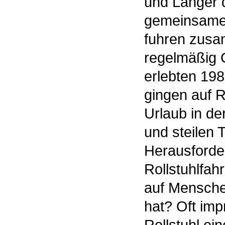
und Langer 
gemeinsamen
fuhren zusa
regelmäßig C
erlebten 198
gingen auf 
Urlaub in de
und steilen
Herausforder
Rollstuhlfah
auf Mensche
hat? Oft imp
Rollstuhl ei