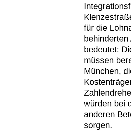
Integrations
Klenzestraße
für die Loh
behinderten 
bedeutet: Di
müssen berec
München, di
Kostenträger
Zahlendrehe
würden bei d
anderen Bete
sorgen.