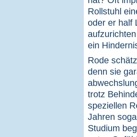
Rollstuhl ei
oder er half
aufzurichten
ein Hinderni
Rode schätzt
denn sie gar
abwechslungs
trotz Behin
speziellen R
Jahren sogar
Studium bego