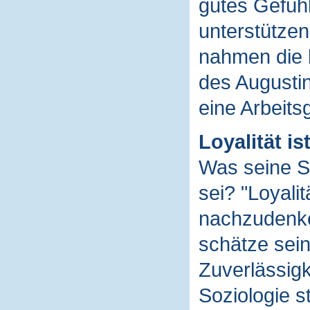
gutes Gefühl
unterstützen 
nahmen die 
des Augustin
eine Arbeits
Loyalität ist
Was seine Sc
sei? "Loyali
nachzudenken
schätze sein
Zuverlässigk
Soziologie s