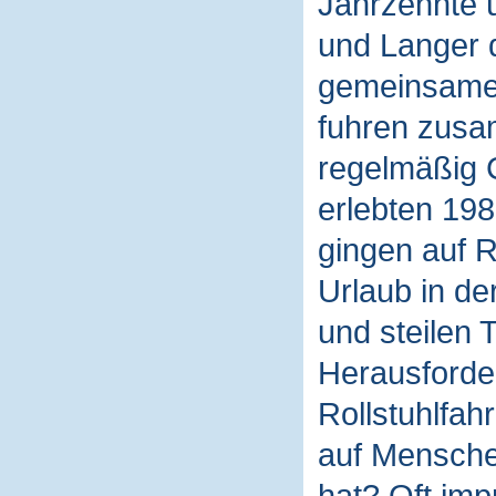
Jahrzehnte 
und Langer 
gemeinsamen
fuhren zusa
regelmäßig C
erlebten 198
gingen auf 
Urlaub in de
und steilen
Herausforder
Rollstuhlfah
auf Mensche
hat? Oft imp