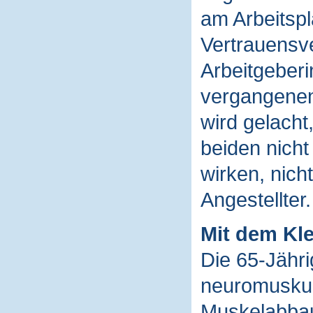
am Arbeitspl
Vertrauensve
Arbeitgeberi
vergangenen
wird gelacht,
beiden nicht
wirken, nich
Angestellter.
Mit dem Kle
Die 65-Jähri
neuromuskul
Muskelabbau