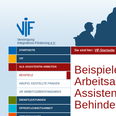
Vereinigung
Integrations-Förderung
e.V.
Sie sind hier:
VIF-Startseite
STARTSEITE
VIF
Beispie
ALS ASSISTENTIN ARBEITEN
BEISPIELE
Arbeitsa
HÄUFIG GESTELLTE FRAGEN
Assisten
VIF ARBEITGEBERSTANDARDS
DIENSTLEISTUNGEN
Behinde
ÖFFENTLICHKEITSARBEIT