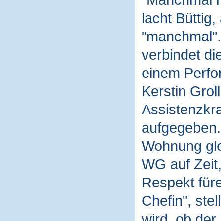
"Manchmal n
lacht Büttig,
"manchmal". 
verbindet di
einem Perfo
Kerstin Groll
Assistenzkra
aufgegeben. 
Wohnung gle
WG auf Zeit,
Respekt füre
Chefin", stel
wird, ob der