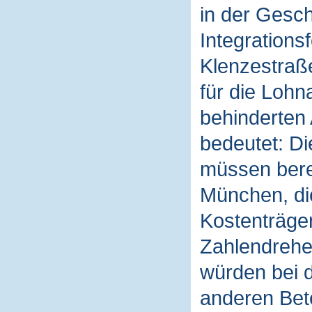
in der Gesch
Integrations
Klenzestraße
für die Loh
behinderten 
bedeutet: Di
müssen berec
München, di
Kostenträger
Zahlendrehe
würden bei d
anderen Bete