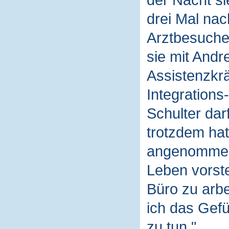
der Nacht si
drei Mal na
Arztbesuche 
sie mit Andr
Assistenzkrä
Integrations
Schulter dar
trotzdem hat 
angenommen 
Leben vorste
Büro zu arbe
ich das Gefü
zu tun."