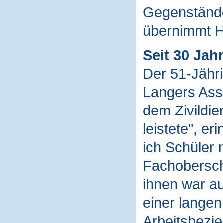
Gegenständ
übernimmt 
Seit 30 Jah
Der 51-Jähri
Langers Assi
dem Zivildie
leistete", er
ich Schüler 
Fachoberschu
ihnen war au
einer lange
Arbeitsbezie