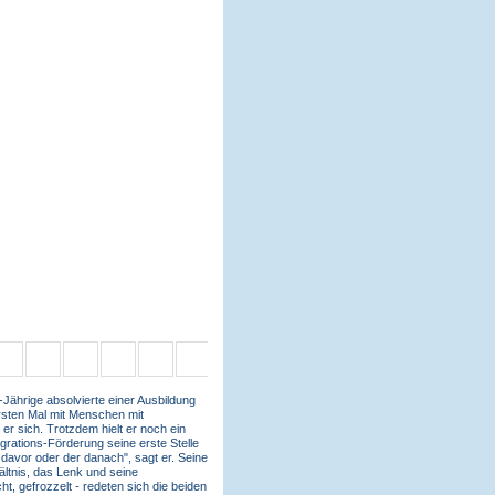
Jährige absolvierte einer Ausbildung
ersten Mal mit Menschen mit
er sich. Trotzdem hielt er noch ein
grations-Förderung seine erste Stelle
r davor oder der danach", sagt er. Seine
ältnis, das Lenk und seine
, gefrozzelt - redeten sich die beiden