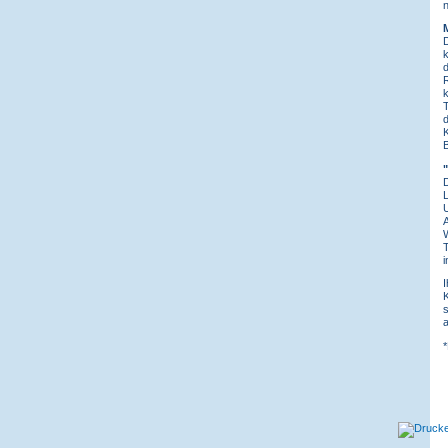
n
D
k
d
R
k
T
d
K
B
D
L
U
A
W
T
i
I
K
s
a