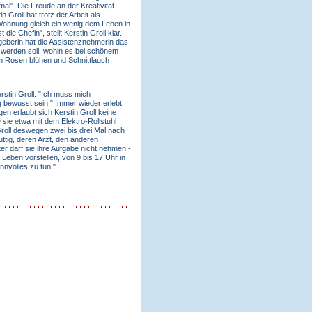
al". Die Freude an der Kreativität
 Groll hat trotz der Arbeit als
 Wohnung gleich ein wenig dem Leben in
ie Chefin", stellt Kerstin Groll klar.
tgeberin hat die Assistenznehmerin das
 werden soll, wohin es bei schönem
em Rosen blühen und Schnittlauch
erstin Groll. "Ich muss mich
 bewusst sein." Immer wieder erlebt
en erlaubt sich Kerstin Groll keine
 sie etwa mit dem Elektro-Rollstuhl
Groll deswegen zwei bis drei Mal nach
ttig, deren Arzt, den anderen
er darf sie ihre Aufgabe nicht nehmen -
 Leben vorstellen, von 9 bis 17 Uhr in
nnvolles zu tun."