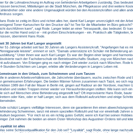
ier für die Lohnabrechnung im Auftrag von behinderten Arbeitgebern zuständig. Das bedeutet
üssen berechnet, Mitteilungen an die Stadt München, die Pflegekasse und drei weitere Kost
ahlendreher oder eine andere Ungenauigkeit würden bei den Assistenzkräften und allen ander
Verdruss sorgen.
ans Rode ist zeitig im Büro und richtet alles her, damit Karl Langer unverzüglich mit der Arbeit
enügend Toner-Kartuschen für den Drucker da? Ist Tee für die Mitarbeiter im Büro gekocht? "I
icht durchführen kann", sagt Rode. Langer leidet an einer Tetraspastik, das bedeutet: Er ka
ur die rechte Hand setzt er - mit großen Einschränkungen - ein. Praktisch alle Tätigkeite
müssen, übernimmt Hans Rode.
Seit 30 Jahren bei Karl Langer angestellt
er 51-Jährige arbeitet seit fast 30 Jahren als Langers Assistenzkraft. "Angefangen hat es mit
fennigparade leistete", erinnert er sich. "Damals unterstützte ich Schüler mit Behinderung a
usbildung." Unter ihnen war auch Karl Langer. Es war der Beginn einer langen und harmoni
bsolvierte nach der Fachoberschule ein Betriebswirtschafts-Studium, zog von München nach
it aufzubauen. Von Erlangen ging es nach einiger Zeit wieder zurück nach München. Rode k
4-Stunden-Schichten um Langer, erlebte alle Veränderungen in Langers Leben mit.
Gemeinsam in den Urlaub, zum Schwimmen und zum Tanzen
Wie in anderen Arbeitsverhältnissen, die Jahrzehnte überdauern, wuchs zwischen Rode und 
an gemeinsamen Erfahrungen. Die beiden Männer fuhren zusammen nach Taizé, wo sich regelm
rlebten 1989 den Fall der Mauer in Berlin mit, gingen auf Radtour an der Nordsee, machten U
traßen und steilen Treppen immer wieder vor Herausforderungen stellten: Wie kann sich ein 
ie sich auf Menschen ohne Behinderung eingestellt hat? Oft improvisierte Hans Rode, baute 
rettern oder Kies, oder er half Langer, sich aus dem Rollstuhl aufzurichten und einige Schrit
überwinden.
ode schätzt Langers vielfältige Interessen, denn sie garantieren ihm einen abwechslungsreich
ehinderung Schwimmen, tanzt mit einem speziellen Rollstuhl und hat vor eineinhalb Jahren s
tudium begonnen. "Für mich ist es ein richtig gutes Gefühl, wenn ich Karl bei seinen Hobbies
iniger Zeit nahmen die beiden an einem Oster-Workshop des Augustiner-Ordens teil und leitet
oyalität ist alles
as seine Schlüsselqualifikation für den Job sei? "Loyalität", sagt Rode, ohne lange nachzude