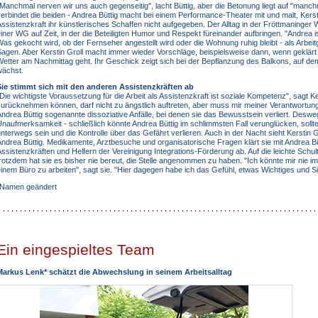
Manchmal nerven wir uns auch gegenseitig", lacht Büttig, aber die Betonung liegt auf "manchm
erbindet die beiden - Andrea Büttig macht bei einem Performance-Theater mit und malt, Kerstin
ssistenzkraft ihr künstlerisches Schaffen nicht aufgegeben. Der Alltag in der Fröttmaninger
iner WG auf Zeit, in der die Beteiligten Humor und Respekt füreinander aufbringen. "Andrea ist d
as gekocht wird, ob der Fernseher angestellt wird oder die Wohnung ruhig bleibt - als Arbei
agen. Aber Kerstin Groll macht immer wieder Vorschläge, beispielsweise dann, wenn geklärt
etter am Nachmittag geht. Ihr Geschick zeigt sich bei der Bepflanzung des Balkons, auf d
wächst.
Sie stimmt sich mit den anderen Assistenzkräften ab
Die wichtigste Voraussetzung für die Arbeit als Assistenzkraft ist soziale Kompetenz", sagt K
urücknehmen können, darf nicht zu ängstlich auftreten, aber muss mir meiner Verantwortung
ndrea Büttig sogenannte dissoziative Anfälle, bei denen sie das Bewusstsein verliert. Desweg
naufmerksamkeit - schließlich könnte Andrea Büttig im schlimmsten Fall verunglücken, sollte
nterwegs sein und die Kontrolle über das Gefährt verlieren. Auch in der Nacht sieht Kerstin 
ndrea Büttig. Medikamente, Arztbesuche und organisatorische Fragen klärt sie mit Andrea Bü
ssistenzkräften und Helfern der Vereinigung Integrations-Förderung ab. Auf die leichte Schult
rotzdem hat sie es bisher nie bereut, die Stelle angenommen zu haben. "Ich könnte mir nie im
inem Büro zu arbeiten", sagt sie. "Hier dagegen habe ich das Gefühl, etwas Wichtiges und Si
*Namen geändert
Ein eingespieltes Team
Markus Lenk* schätzt die Abwechslung in seinem Arbeitsalltag