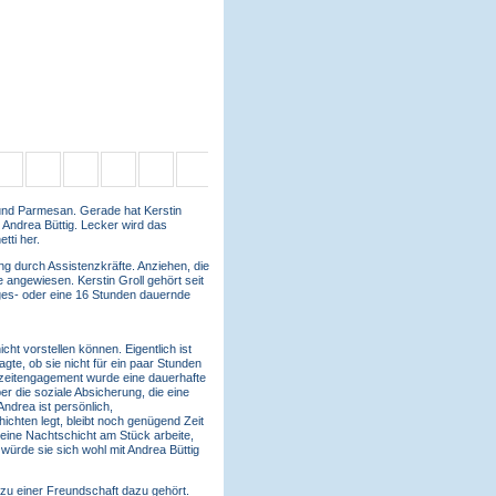
m und Parmesan. Gerade hat Kerstin
t Andrea Büttig. Lecker wird das
tti her.
ung durch Assistenzkräfte. Anziehen, die
e angewiesen. Kerstin Groll gehört seit
ges- oder eine 16 Stunden dauernde
cht vorstellen können. Eigentlich ist
agte, ob sie nicht für ein paar Stunden
rzzeitengagement wurde eine dauerhafte
ber die soziale Absicherung, die eine
 Andrea ist persönlich,
ichten legt, bleibt noch genügend Zeit
d eine Nachtschicht am Stück arbeite,
würde sie sich wohl mit Andrea Büttig
s zu einer Freundschaft dazu gehört.