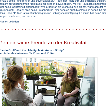
chätze seine Pünktlichkeit und Zuverlässigkeit." Rode, der Publizistik und Soziologie studie
Moment zurückzunehmen: "Ich muss mir dessen bewusst sein, wie viel Raum ich einnehmen d
der seine Wahlfreiheit einzuengen." Wie ordentlich die Wohnung zu sein hat, wann geputzt w
raußen geht - das ist alles seine Entscheidung. Klar gebe es auch Momente, in denen ihn die
ans Rode. "Putzen ist nicht unbedingt meine Lieblingsbeschäftigung. Es muss halt sein." Bere
anger zu arbeiten, trotzdem nie.
*Namen geändert
Gemeinsame Freude an der Kreativität
Kerstin Groll* und ihre Arbeitgeberin Andrea Büttig*
verbindet das Interesse für Kunst und Kultur