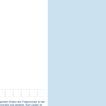
genden Dritten des Folgemonats ist die
estraße eng getaktet. Karl Langer ist