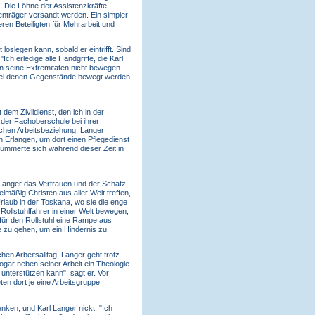
: Die Löhne der Assistenzkräfte
enträger versandt werden. Ein simpler
en Beteiligten für Mehrarbeit und
 loslegen kann, sobald er eintrifft. Sind
ch erledige alle Handgriffe, die Karl
nn seine Extremitäten nicht bewegen.
n, bei denen Gegenstände bewegt werden
 dem Zivildienst, den ich in der
n der Fachoberschule bei ihrer
schen Arbeitsbeziehung: Langer
 Erlangen, um dort einen Pflegedienst
ümmerte sich während dieser Zeit in
Langer das Vertrauen und der Schatz
äßig Christen aus aller Welt treffen,
rlaub in der Toskana, wo sie die enge
Rollstuhlfahrer in einer Welt bewegen,
für den Rollstuhl eine Rampe aus
te zu gehen, um ein Hindernis zu
en Arbeitsalltag. Langer geht trotz
ogar neben seiner Arbeit ein Theologie-
 unterstützen kann", sagt er. Vor
en dort je eine Arbeitsgruppe.
nken, und Karl Langer nickt. "Ich