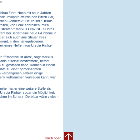
er.
abbau führt. Noch mit neun Jahren
lt umkippte, wurde den Eltern klar,
ltenen Gendefekt. Heute sitzt Ursula
eiten, von Lenk schreiben, mich
stenten." Markus Lenk ist Teil ihres
eht bei Bedarf eine neue Glühbirne in
 er sich auch ans Steuer ihres
ilnimmt, in den nahegelegenen
t eines Neffen von Ursula Richter.
. "Empathie ist alles", sagt Markus
ablauf selbst bestimmen", betont
 zu gestalten habe, können in einem
schaft, zu einer gemeinsamen
en vergangenen Jahren einige
s Lenk vollkommen vertrauen kann, war
enher hat er eine weitere Stelle als
Ursula Richter sogar die Möglichkeit,
chter im Scherz. Denkbar wäre vieles -
nach oben