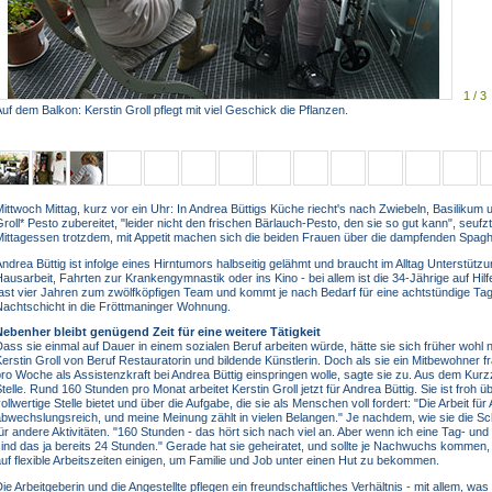
1 / 3
uf dem Balkon: Kerstin Groll pflegt mit viel Geschick die Pflanzen.
ittwoch Mittag, kurz vor ein Uhr: In Andrea Büttigs Küche riecht's nach Zwiebeln, Basiliku
roll* Pesto zubereitet, "leider nicht den frischen Bärlauch-Pesto, den sie so gut kann", seufz
ittagessen trotzdem, mit Appetit machen sich die beiden Frauen über die dampfenden Spaghe
ndrea Büttig ist infolge eines Hirntumors halbseitig gelähmt und braucht im Alltag Unterstütz
ausarbeit, Fahrten zur Krankengymnastik oder ins Kino - bei allem ist die 34-Jährige auf Hilf
fast vier Jahren zum zwölfköpfigen Team und kommt je nach Bedarf für eine achtstündige Ta
Nachtschicht in die Fröttmaninger Wohnung.
Nebenher bleibt genügend Zeit für eine weitere Tätigkeit
ass sie einmal auf Dauer in einem sozialen Beruf arbeiten würde, hätte sie sich früher wohl ni
erstin Groll von Beruf Restauratorin und bildende Künstlerin. Doch als sie ein Mitbewohner fr
ro Woche als Assistenzkraft bei Andrea Büttig einspringen wolle, sagte sie zu. Aus dem Ku
telle. Rund 160 Stunden pro Monat arbeitet Kerstin Groll jetzt für Andrea Büttig. Sie ist froh ü
ollwertige Stelle bietet und über die Aufgabe, die sie als Menschen voll fordert: "Die Arbeit für
bwechslungsreich, und meine Meinung zählt in vielen Belangen." Je nachdem, wie sie die Sch
ür andere Aktivitäten. "160 Stunden - das hört sich nach viel an. Aber wenn ich eine Tag- un
ind das ja bereits 24 Stunden." Gerade hat sie geheiratet, und sollte je Nachwuchs kommen, 
uf flexible Arbeitszeiten einigen, um Familie und Job unter einen Hut zu bekommen.
ie Arbeitgeberin und die Angestellte pflegen ein freundschaftliches Verhältnis - mit allem, wa