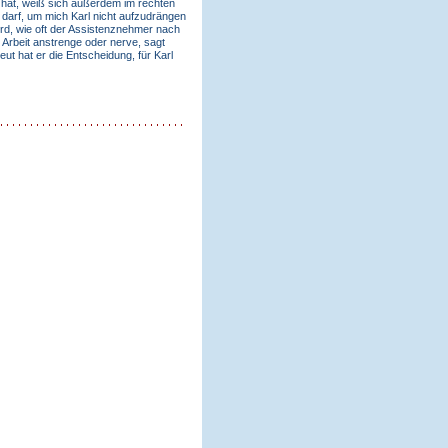
rt hat, weiß sich außerdem im rechten
arf, um mich Karl nicht aufzudrängen
ird, wie oft der Assistenznehmer nach
 Arbeit anstrenge oder nerve, sagt
ut hat er die Entscheidung, für Karl