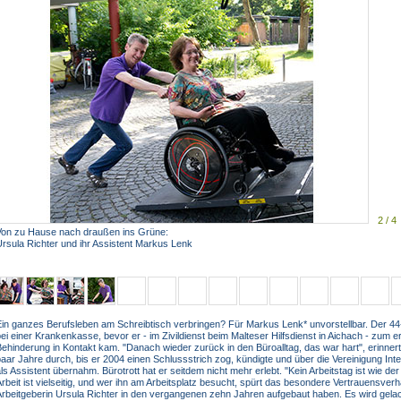
2 / 4
Von zu Hause nach draußen ins Grüne:
rsula Richter und ihr Assistent Markus Lenk
in ganzes Berufsleben am Schreibtisch verbringen? Für Markus Lenk* unvorstellbar. Der 44-
ei einer Krankenkasse, bevor er - im Zivildienst beim Malteser Hilfsdienst in Aichach - zum 
ehinderung in Kontakt kam. "Danach wieder zurück in den Büroalltag, das war hart", erinnert 
aar Jahre durch, bis er 2004 einen Schlussstrich zog, kündigte und über die Vereinigung Inte
ls Assistent übernahm. Bürotrott hat er seitdem nicht mehr erlebt. "Kein Arbeitstag ist wie de
rbeit ist vielseitig, und wer ihn am Arbeitsplatz besucht, spürt das besondere Vertrauensverh
rbeitgeberin Ursula Richter in den vergangenen zehn Jahren aufgebaut haben. Es wird gelacht