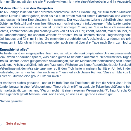
icht mit Sie an, würden sie wie Freunde wirken, nicht wie eine Arbeitgeberin und ihr Angestellt
Mit dem Kleinbus in den Biergarten
ie 65-Jährige leidet an einer ererbten neuromuskulären Erkrankung, die zum steten Muskel
onnte Ursula Richter gehen, doch als sie zum ersten Mal auf einem Fahrrad saß und wiederho
ass etwas mit ihrer Koordination nicht stimmte. Der Arzt diagnostizierte schließlich einen se
ichter im Rollstuhl und kann ihre Hände nur noch eingeschränkt bewegen. "Mahlzeiten zuber
ämmen oder eine Flasche öffnen ist für mich unmöglich", sagt sie. "Dafür habe ich meine Assi
eams, kommt zehn Mal pro Monat jeweils von elf bis 21 Uhr, kocht, wäscht, macht sauber, dr
ie Lampenfassung, mit anderen Worten: Er ersetzt Ursula Richters Hände. Regelmäßig setzt
leinbusses und fährt mit ihr los: Zu einem der verschiedenen Arbeitskreise, an denen sie te
iergarten im Münchner Hirschgarten, oder auch einmal über drei Tage nach Bonn zur Hochzei
"Empathie ist alles"
ie beiden sind ein eingespieltes Team und schätzen den unkomplizierten Umgang miteinander
enk, wenn er darüber spricht, was einen guten Assistenten ausmacht. "Ich will meinen Tages
rsula Richter. Selbst gut gemeinte Anweisungen, wie ein Mensch mit Behinderung sein Leben
ssistenz-Arbeitsverhältnis fehl am Platz sein. Wichtiger als kluge Ratschläge ist die Bereit
ellenlänge mit dem Assistenznehmer zu finden. "Ich hatte in meinem familiären Umfeld in d
odesfälle, die nicht einfach für mich waren", erinnert sich Ursula Richter. "Dass ich Marku
n dieser Situation eine große Hilfe für mich."
hr Assistent sieht's genauso - und er ist froh über die Freiräume, die ihm die Arbeit lässt. Neb
undenberater in einer WeinLenklung. Theoretisch eröffnet Lenk die Teilzeitbeschäftigung bei 
ich selbständig zu machen. "Warum nicht mit einem eigenen Weingeschäft?", fragt Ursula Ri
ber eigentlich gefällt Markus Lenk sein Leben, so wie es ist, gerade ziemlich gut.
*Namen geändert
Seite drucken