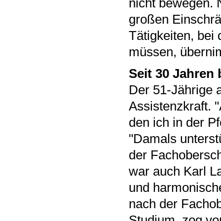
nicht bewegen. N
großen Einschrän
Tätigkeiten, be
müssen, überni
Seit 30 Jahren 
Der 51-Jährige a
Assistenzkraft. 
den ich in der Pf
"Damals unterst
der Fachoberschu
war auch Karl L
und harmonische
nach der Fachobe
Studium, zog vo