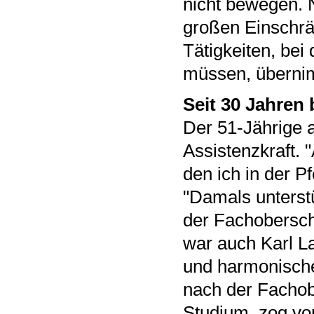
nicht bewegen. N
großen Einschrän
Tätigkeiten, be
müssen, überni
Seit 30 Jahren 
Der 51-Jährige a
Assistenzkraft. 
den ich in der Pf
"Damals unterst
der Fachoberschu
war auch Karl L
und harmonische
nach der Fachobe
Studium, zog vo