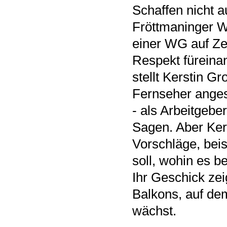
Schaffen nicht a
Fröttmaninger W
einer WG auf Zei
Respekt füreinan
stellt Kerstin Gr
Fernseher angest
- als Arbeitgebe
Sagen. Aber Ker
Vorschläge, bei
soll, wohin es 
Ihr Geschick zei
Balkons, auf de
wächst.