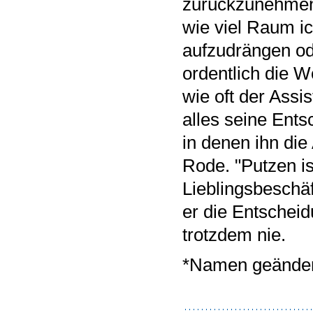
zurückzunehmen:
wie viel Raum i
aufzudrängen od
ordentlich die W
wie oft der Assi
alles seine Ent
in denen ihn die
Rode. "Putzen is
Lieblingsbeschäf
er die Entscheid
trotzdem nie.
*Namen geänder