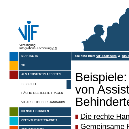
Vereinigung
Integrations-Förderung
e.V.
Sie sind hier:
VIF-Startseite
Als 
STARTSEITE
VIF
Beispiele:
ALS ASSISTENTIN ARBEITEN
BEISPIELE
von Assis
HÄUFIG GESTELLTE FRAGEN
Behindert
VIF ARBEITGEBERSTANDARDS
DIENSTLEISTUNGEN
Die rechte Ha
ÖFFENTLICHKEITSARBEIT
Gemeinsame Fr