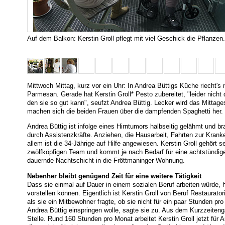
Auf dem Balkon: Kerstin Groll pflegt mit viel Geschick die Pflanzen.
Mittwoch Mittag, kurz vor ein Uhr: In Andrea Büttigs Küche riecht's
Parmesan. Gerade hat Kerstin Groll* Pesto zubereitet, "leider nicht
den sie so gut kann", seufzt Andrea Büttig. Lecker wird das Mittage
machen sich die beiden Frauen über die dampfenden Spaghetti her.
Andrea Büttig ist infolge eines Hirntumors halbseitig gelähmt und br
durch Assistenzkräfte. Anziehen, die Hausarbeit, Fahrten zur Krank
allem ist die 34-Jährige auf Hilfe angewiesen. Kerstin Groll gehört s
zwölfköpfigen Team und kommt je nach Bedarf für eine achtstündig
dauernde Nachtschicht in die Fröttmaninger Wohnung.
Nebenher bleibt genügend Zeit für eine weitere Tätigkeit
Dass sie einmal auf Dauer in einem sozialen Beruf arbeiten würde, hä
vorstellen können. Eigentlich ist Kerstin Groll von Beruf Restaurato
als sie ein Mitbewohner fragte, ob sie nicht für ein paar Stunden pr
Andrea Büttig einspringen wolle, sagte sie zu. Aus dem Kurzzeiten
Stelle. Rund 160 Stunden pro Monat arbeitet Kerstin Groll jetzt für An