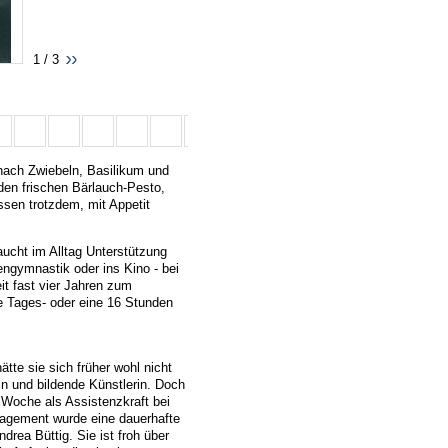
1 / 3
 nach Zwiebeln, Basilikum und
 den frischen Bärlauch-Pesto,
ssen trotzdem, mit Appetit
aucht im Alltag Unterstützung
engymnastik oder ins Kino - bei
eit fast vier Jahren zum
e Tages- oder eine 16 Stunden
tte sie sich früher wohl nicht
rin und bildende Künstlerin. Doch
o Woche als Assistenzkraft bei
gagement wurde eine dauerhafte
drea Büttig. Sie ist froh über