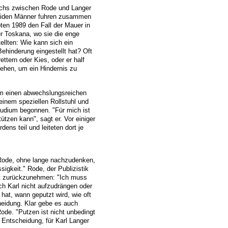
wuchs zwischen Rode und Langer
beiden Männer fuhren zusammen
bten 1989 den Fall der Mauer in
er Toskana, wo sie die enge
llten: Wie kann sich ein
ehinderung eingestellt hat? Oft
ttern oder Kies, oder er half
gehen, um ein Hindernis zu
ihm einen abwechslungsreichen
einem speziellen Rollstuhl und
Studium begonnen. "Für mich ist
ützen kann", sagt er. Vor einiger
ns teil und leiteten dort je
t Rode, ohne lange nachzudenken,
sigkeit." Rode, der Publizistik
nt zurückzunehmen: "Ich muss
h Karl nicht aufzudrängen oder
hat, wann geputzt wird, wie oft
heidung. Klar gebe es auch
ode. "Putzen ist nicht unbedingt
 Entscheidung, für Karl Langer