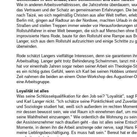
Wie in anderen Arbeitsverhältnissen, die Jahrzehnte überdauern, 
das Vertrauen und der Schatz an gemeinsamen Erfahrungen. Die 
nach Taizé, wo sich regelmäßig Christen aus aller Welt treffen, erle
Berlin mit, gingen auf Radtour an der Nordsee, machten Urlaub in d
Straßen und steilen Treppen immer wieder vor Herausforderungen ste
Rollstuhlfahrer in einer Welt bewegen, die sich auf Menschen ohne B
improvisierte Hans Rode, baute für den Rollstuhl eine Rampe aus Bre
Langer, sich aus dem Rollstuhl aufzurichten und einige Schritte zu 
überwinden.
Rode schätzt Langers vielfältige Interessen, denn sie garantieren 
Arbeitsalltag. Langer geht trotz Behinderung Schwimmen, tanzt mit 
hat vor eineinhalb Jahren sogar neben seiner Arbeit ein Theologie-
es ein richtig gutes Gefühl, wenn ich Karl bei seinen Hobbies unterst
Zeit nahmen die beiden an einem Oster-Workshop des Augustiner-Orde
eine Arbeitsgruppe.
Loyalität ist alles
Was seine Schlüsselqualifikation für den Job sei? "Loyalität", sag
und Karl Langer nickt. "Ich schätze seine Pünktlichkeit und Zuverläs
und Soziologie studiert hat, weiß sich außerdem im rechten Mome
mir dessen bewusst sein, wie viel Raum ich einnehmen darf, um mic
seine Wahlfreiheit einzuengen." Wie ordentlich die Wohnung zu sein 
der Assistenznehmer nach draußen geht - das ist alles seine Entsc
Momente, in denen ihn die Arbeit anstrenge oder nerve, sagt Hans R
meine Lieblingsbeschäftigung. Es muss halt sein." Bereut hat er die