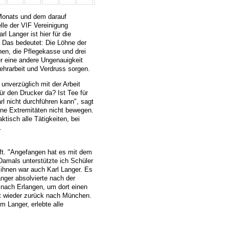
 Monats und dem darauf
lle der VIF Vereinigung
l Langer ist hier für die
 Das bedeutet: Die Löhne der
en, die Pflegekasse und drei
er eine andere Ungenauigkeit
ehrarbeit und Verdruss sorgen.
 unverzüglich mit der Arbeit
ür den Drucker da? Ist Tee für
arl nicht durchführen kann", sagt
eine Extremitäten nicht bewegen.
ktisch alle Tätigkeiten, bei
.
aft. "Angefangen hat es mit dem
 "Damals unterstützte ich Schüler
 ihnen war auch Karl Langer. Es
nger absolvierte nach der
nach Erlangen, um dort einen
it wieder zurück nach München.
 Langer, erlebte alle