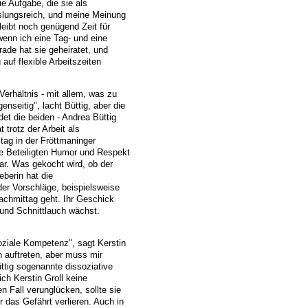
ie Aufgabe, die sie als
chslungsreich, und meine Meinung
leibt noch genügend Zeit für
wenn ich eine Tag- und eine
ade hat sie geheiratet, und
uf flexible Arbeitszeiten
Verhältnis - mit allem, was zu
seitig", lacht Büttig, aber die
det die beiden - Andrea Büttig
trotz der Arbeit als
tag in der Fröttmaninger
ie Beteiligten Humor und Respekt
klar. Was gekocht wird, ob der
eberin hat die
er Vorschläge, beispielsweise
achmittag geht. Ihr Geschick
und Schnittlauch wächst.
soziale Kompetenz", sagt Kerstin
 auftreten, aber muss mir
ttig sogenannte dissoziative
ch Kerstin Groll keine
 Fall verunglücken, sollte sie
 das Gefährt verlieren. Auch in