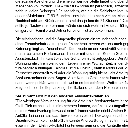
die soziale Absicherung, die eine vollwertige Stelle bietet und über d
Menschen voll fordert: "Die Arbeit für Andrea ist persönlich, abwe
zählt in vielen Belangen." Je nachdem, wie sie die Schichten legt, b
andere Aktivitäten. "160 Stunden - das hört sich nach viel an. Aber 
Nachtschicht am Stück arbeite, sind das ja bereits 24 Stunden." Ger
sollte je Nachwuchs kommen, würde sie sich wohl mit Andrea Büttig a
einigen, um Familie und Job unter einen Hut zu bekommen.
Die Arbeitgeberin und die Angestellte pflegen ein freundschaftliches 
einer Freundschaft dazu gehört. "Manchmal nerven wir uns auch gegen
Betonung liegt auf "manchmal". Die Freude an der Kreativität verbin
macht bei einem Performance-Theater mit und malt, Kerstin Groll hat 
Assistenzkraft ihr künstlerisches Schaffen nicht aufgegeben. Der All
Wohnung gleich ein wenig dem Leben in einer WG auf Zeit, in der d
füreinander aufbringen. "Andrea ist die Chefin", stellt Kerstin Groll 
Fernseher angestellt wird oder die Wohnung ruhig bleibt - als Arbeitg
Assistenznehmerin das Sagen. Aber Kerstin Groll macht immer wied
dann, wenn geklärt werden soll, wohin es bei schönem Wetter am N
zeigt sich bei der Bepflanzung des Balkons, auf dem Rosen blühen 
Sie stimmt sich mit den anderen Assistenzkräften ab
"Die wichtigste Voraussetzung für die Arbeit als Assistenzkraft ist 
Groll. "Ich muss mich zurücknehmen können, darf nicht zu ängstlich
meiner Verantwortung bewusst sein." Immer wieder erlebt Andrea Bü
Anfälle, bei denen sie das Bewusstsein verliert. Deswegen erlaubt si
Unaufmerksamkeit - schließlich könnte Andrea Büttig im schlimmsten
etwa mit dem Elektro-Rollstuhl unterwegs sein und die Kontrolle über