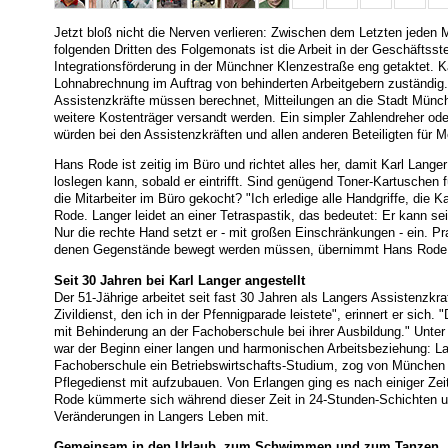
Jetzt bloß nicht die Nerven verlieren: Zwischen dem Letzten jeden
folgenden Dritten des Folgemonats ist die Arbeit in der Geschäftsste
Integrationsförderung in der Münchner Klenzestraße eng getaktet. Kar
Lohnabrechnung im Auftrag von behinderten Arbeitgebern zuständig.
Assistenzkräfte müssen berechnet, Mitteilungen an die Stadt Münch
weitere Kostenträger versandt werden. Ein simpler Zahlendreher od
würden bei den Assistenzkräften und allen anderen Beteiligten für M
Hans Rode ist zeitig im Büro und richtet alles her, damit Karl Langer
loslegen kann, sobald er eintrifft. Sind genügend Toner-Kartuschen f
die Mitarbeiter im Büro gekocht? "Ich erledige alle Handgriffe, die K
Rode. Langer leidet an einer Tetraspastik, das bedeutet: Er kann s
Nur die rechte Hand setzt er - mit großen Einschränkungen - ein. Pra
denen Gegenstände bewegt werden müssen, übernimmt Hans Rode
Seit 30 Jahren bei Karl Langer angestellt
Der 51-Jährige arbeitet seit fast 30 Jahren als Langers Assistenzkr
Zivildienst, den ich in der Pfennigparade leistete", erinnert er sich.
mit Behinderung an der Fachoberschule bei ihrer Ausbildung." Unter
war der Beginn einer langen und harmonischen Arbeitsbeziehung: La
Fachoberschule ein Betriebswirtschafts-Studium, zog von München 
Pflegedienst mit aufzubauen. Von Erlangen ging es nach einiger Ze
Rode kümmerte sich während dieser Zeit in 24-Stunden-Schichten um
Veränderungen in Langers Leben mit.
Gemeinsam in den Urlaub, zum Schwimmen und zum Tanzen