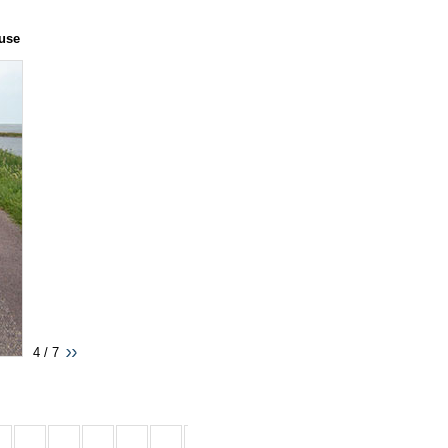
ause
4 / 7