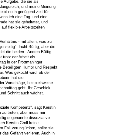
ie Aufgabe, die sie als
chslungsreich, und meine Meinung
leibt noch genügend Zeit für
wenn ich eine Tag- und eine
ade hat sie geheiratet, und
uf flexible Arbeitszeiten
Verhältnis - mit allem, was zu
seitig", lacht Büttig, aber die
det die beiden - Andrea Büttig
trotz der Arbeit als
tag in der Fröttmaninger
ie Beteiligten Humor und Respekt
klar. Was gekocht wird, ob der
eberin hat die
er Vorschläge, beispielsweise
achmittag geht. Ihr Geschick
und Schnittlauch wächst.
soziale Kompetenz", sagt Kerstin
 auftreten, aber muss mir
ttig sogenannte dissoziative
ch Kerstin Groll keine
 Fall verunglücken, sollte sie
 das Gefährt verlieren. Auch in