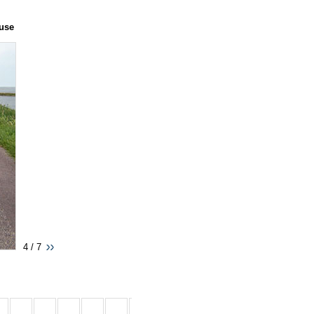
ause
4 / 7