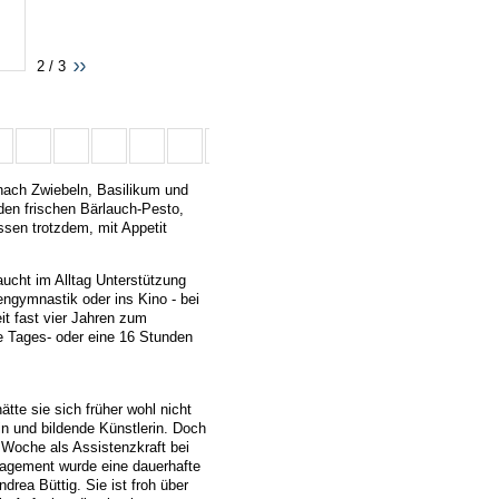
2 / 3
 nach Zwiebeln, Basilikum und
 den frischen Bärlauch-Pesto,
ssen trotzdem, mit Appetit
aucht im Alltag Unterstützung
engymnastik oder ins Kino - bei
eit fast vier Jahren zum
e Tages- oder eine 16 Stunden
tte sie sich früher wohl nicht
rin und bildende Künstlerin. Doch
o Woche als Assistenzkraft bei
gagement wurde eine dauerhafte
drea Büttig. Sie ist froh über