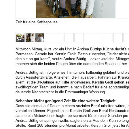
Zeit für eine Kaffeepause
Mittwoch Mittag, kurz vor ein Uhr: In Andrea Büttigs Küche riecht's
Parmesan. Gerade hat Kerstin Groll* Pesto zubereitet, "leider nicht
den sie so gut kann", seufzt Andrea Büttig. Lecker wird das Mittage
machen sich die beiden Frauen über die dampfenden Spaghetti her.
Andrea Büttig ist infolge eines Hirntumors halbseitig gelähmt und br
durch Assistenzkräfte. Anziehen, die Hausarbeit, Fahrten zur Krank
allem ist die 34-Jährige auf Hilfe angewiesen. Kerstin Groll gehört s
zwölfköpfigen Team und kommt je nach Bedarf für eine achtstündig
dauernde Nachtschicht in die Fröttmaninger Wohnung.
Nebenher bleibt genügend Zeit für eine weitere Tätigkeit
Dass sie einmal auf Dauer in einem sozialen Beruf arbeiten würde, hä
vorstellen können. Eigentlich ist Kerstin Groll von Beruf Restaurato
als sie ein Mitbewohner fragte, ob sie nicht für ein paar Stunden pr
Andrea Büttig einspringen wolle, sagte sie zu. Aus dem Kurzzeiten
Stelle. Rund 160 Stunden pro Monat arbeitet Kerstin Groll jetzt für An