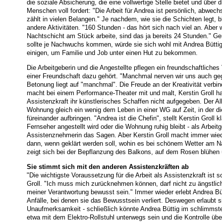
die soziale Absicherung, die eine vollwertige Stelle bietet und über d
Menschen voll fordert: "Die Arbeit für Andrea ist persönlich, abwe
zählt in vielen Belangen." Je nachdem, wie sie die Schichten legt, b
andere Aktivitäten. "160 Stunden - das hört sich nach viel an. Aber 
Nachtschicht am Stück arbeite, sind das ja bereits 24 Stunden." Ger
sollte je Nachwuchs kommen, würde sie sich wohl mit Andrea Büttig a
einigen, um Familie und Job unter einen Hut zu bekommen.
Die Arbeitgeberin und die Angestellte pflegen ein freundschaftliches 
einer Freundschaft dazu gehört. "Manchmal nerven wir uns auch gegen
Betonung liegt auf "manchmal". Die Freude an der Kreativität verbin
macht bei einem Performance-Theater mit und malt, Kerstin Groll hat 
Assistenzkraft ihr künstlerisches Schaffen nicht aufgegeben. Der All
Wohnung gleich ein wenig dem Leben in einer WG auf Zeit, in der d
füreinander aufbringen. "Andrea ist die Chefin", stellt Kerstin Groll 
Fernseher angestellt wird oder die Wohnung ruhig bleibt - als Arbeitg
Assistenznehmerin das Sagen. Aber Kerstin Groll macht immer wied
dann, wenn geklärt werden soll, wohin es bei schönem Wetter am N
zeigt sich bei der Bepflanzung des Balkons, auf dem Rosen blühen 
Sie stimmt sich mit den anderen Assistenzkräften ab
"Die wichtigste Voraussetzung für die Arbeit als Assistenzkraft ist 
Groll. "Ich muss mich zurücknehmen können, darf nicht zu ängstlich
meiner Verantwortung bewusst sein." Immer wieder erlebt Andrea Bü
Anfälle, bei denen sie das Bewusstsein verliert. Deswegen erlaubt si
Unaufmerksamkeit - schließlich könnte Andrea Büttig im schlimmsten
etwa mit dem Elektro-Rollstuhl unterwegs sein und die Kontrolle über