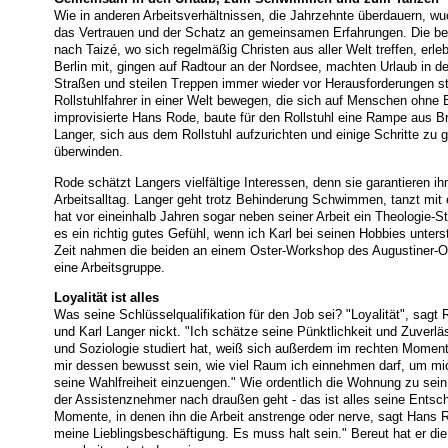
Wie in anderen Arbeitsverhältnissen, die Jahrzehnte überdauern, 
das Vertrauen und der Schatz an gemeinsamen Erfahrungen. Die 
nach Taizé, wo sich regelmäßig Christen aus aller Welt treffen, erle
Berlin mit, gingen auf Radtour an der Nordsee, machten Urlaub in d
Straßen und steilen Treppen immer wieder vor Herausforderungen ste
Rollstuhlfahrer in einer Welt bewegen, die sich auf Menschen ohne B
improvisierte Hans Rode, baute für den Rollstuhl eine Rampe aus Bre
Langer, sich aus dem Rollstuhl aufzurichten und einige Schritte zu 
überwinden.
Rode schätzt Langers vielfältige Interessen, denn sie garantieren 
Arbeitsalltag. Langer geht trotz Behinderung Schwimmen, tanzt mit 
hat vor eineinhalb Jahren sogar neben seiner Arbeit ein Theologie-
es ein richtig gutes Gefühl, wenn ich Karl bei seinen Hobbies unterst
Zeit nahmen die beiden an einem Oster-Workshop des Augustiner-Orde
eine Arbeitsgruppe.
Loyalität ist alles
Was seine Schlüsselqualifikation für den Job sei? "Loyalität", sag
und Karl Langer nickt. "Ich schätze seine Pünktlichkeit und Zuverläs
und Soziologie studiert hat, weiß sich außerdem im rechten Mome
mir dessen bewusst sein, wie viel Raum ich einnehmen darf, um mic
seine Wahlfreiheit einzuengen." Wie ordentlich die Wohnung zu sein 
der Assistenznehmer nach draußen geht - das ist alles seine Entsc
Momente, in denen ihn die Arbeit anstrenge oder nerve, sagt Hans R
meine Lieblingsbeschäftigung. Es muss halt sein." Bereut hat er die