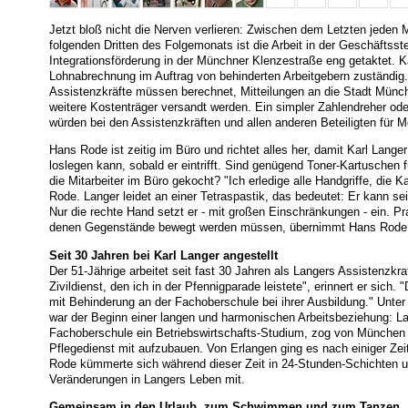
Jetzt bloß nicht die Nerven verlieren: Zwischen dem Letzten jeden
folgenden Dritten des Folgemonats ist die Arbeit in der Geschäftsste
Integrationsförderung in der Münchner Klenzestraße eng getaktet. Kar
Lohnabrechnung im Auftrag von behinderten Arbeitgebern zuständig.
Assistenzkräfte müssen berechnet, Mitteilungen an die Stadt Münch
weitere Kostenträger versandt werden. Ein simpler Zahlendreher od
würden bei den Assistenzkräften und allen anderen Beteiligten für M
Hans Rode ist zeitig im Büro und richtet alles her, damit Karl Langer
loslegen kann, sobald er eintrifft. Sind genügend Toner-Kartuschen f
die Mitarbeiter im Büro gekocht? "Ich erledige alle Handgriffe, die K
Rode. Langer leidet an einer Tetraspastik, das bedeutet: Er kann s
Nur die rechte Hand setzt er - mit großen Einschränkungen - ein. Pra
denen Gegenstände bewegt werden müssen, übernimmt Hans Rode
Seit 30 Jahren bei Karl Langer angestellt
Der 51-Jährige arbeitet seit fast 30 Jahren als Langers Assistenzkr
Zivildienst, den ich in der Pfennigparade leistete", erinnert er sich.
mit Behinderung an der Fachoberschule bei ihrer Ausbildung." Unter
war der Beginn einer langen und harmonischen Arbeitsbeziehung: La
Fachoberschule ein Betriebswirtschafts-Studium, zog von München 
Pflegedienst mit aufzubauen. Von Erlangen ging es nach einiger Ze
Rode kümmerte sich während dieser Zeit in 24-Stunden-Schichten um
Veränderungen in Langers Leben mit.
Gemeinsam in den Urlaub, zum Schwimmen und zum Tanzen