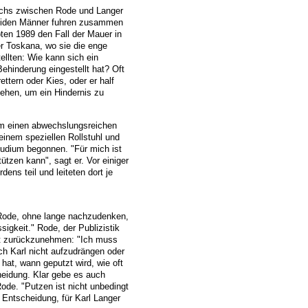
wuchs zwischen Rode und Langer
beiden Männer fuhren zusammen
bten 1989 den Fall der Mauer in
er Toskana, wo sie die enge
llten: Wie kann sich ein
ehinderung eingestellt hat? Oft
ttern oder Kies, oder er half
gehen, um ein Hindernis zu
ihm einen abwechslungsreichen
einem speziellen Rollstuhl und
Studium begonnen. "Für mich ist
ützen kann", sagt er. Vor einiger
ns teil und leiteten dort je
t Rode, ohne lange nachzudenken,
sigkeit." Rode, der Publizistik
nt zurückzunehmen: "Ich muss
h Karl nicht aufzudrängen oder
hat, wann geputzt wird, wie oft
heidung. Klar gebe es auch
ode. "Putzen ist nicht unbedingt
 Entscheidung, für Karl Langer