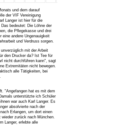
 Monats und dem darauf
lle der VIF Vereinigung
l Langer ist hier für die
 Das bedeutet: Die Löhne der
en, die Pflegekasse und drei
er eine andere Ungenauigkeit
ehrarbeit und Verdruss sorgen.
 unverzüglich mit der Arbeit
ür den Drucker da? Ist Tee für
arl nicht durchführen kann", sagt
eine Extremitäten nicht bewegen.
ktisch alle Tätigkeiten, bei
.
aft. "Angefangen hat es mit dem
 "Damals unterstützte ich Schüler
 ihnen war auch Karl Langer. Es
nger absolvierte nach der
nach Erlangen, um dort einen
it wieder zurück nach München.
 Langer, erlebte alle