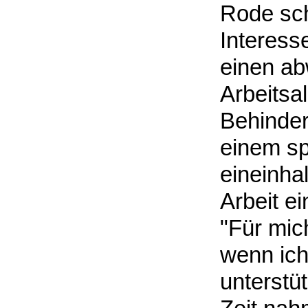
Rode sch
Interess
einen a
Arbeitsal
Behinder
einem sp
eineinha
Arbeit e
"Für mich
wenn ich
unterstüt