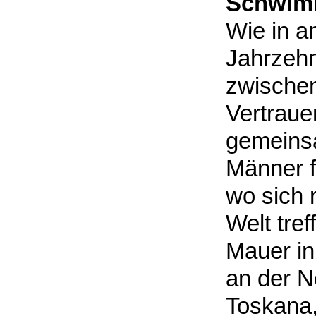
Schwim
Wie in a
Jahrzehn
zwische
Vertraue
gemeins
Männer 
wo sich 
Welt tref
Mauer in
an der N
Toskana,