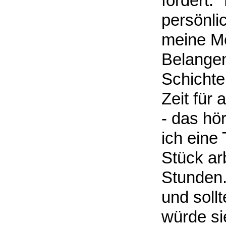
fordert: 
persönli
meine Me
Belangen
Schichte
Zeit für 
- das hö
ich eine
Stück arb
Stunden.
und soll
würde si