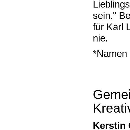
Liebling
sein." B
für Karl
nie.
*Namen 
Gemei
Kreati
Kerstin 