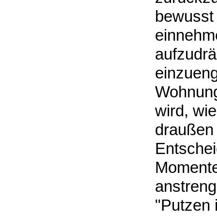
bewusst 
einnehme
aufzudrä
einzueng
Wohnung 
wird, wi
draußen g
Entschei
Momente,
anstreng
"Putzen 