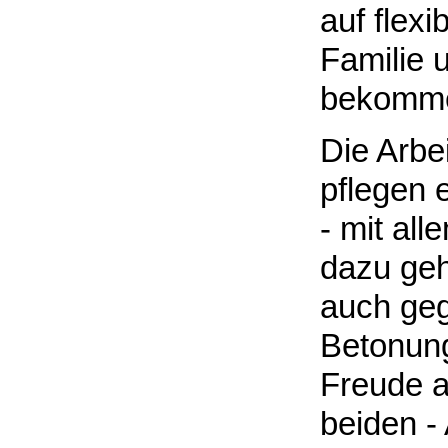
auf flexi
Familie 
bekomm
Die Arbe
pflegen e
- mit al
dazu geh
auch gege
Betonung
Freude an
beiden -