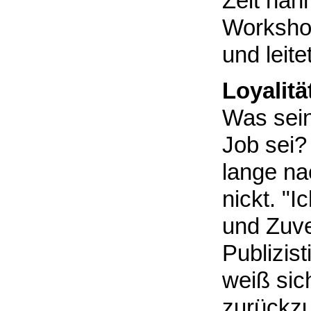
Zeit nah
Workshop
und leite
Loyalität
Was sein
Job sei?
lange na
nickt. "I
und Zuve
Publizist
weiß si
zurückz