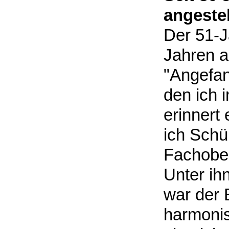
angestel
Der 51-Jä
Jahren a
"Angefan
den ich i
erinnert 
ich Schü
Fachober
Unter ih
war der 
harmonis