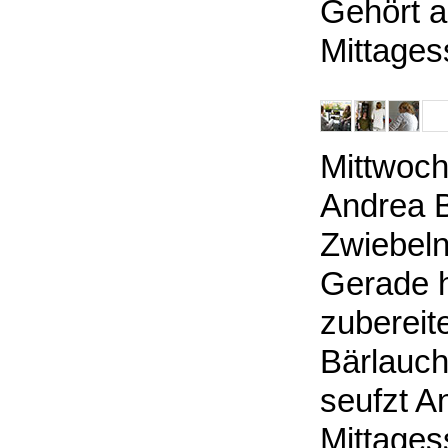
Gehört a
Mittage
Mittwoch 
Andrea B
Zwiebeln
Gerade h
zubereite
Bärlauch
seufzt A
Mittages