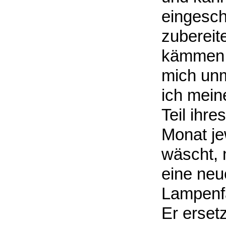
eingesch
zubereit
kämmen o
mich unm
ich mein
Teil ihr
Monat jew
wäscht, 
eine neu
Lampenfa
Er erset