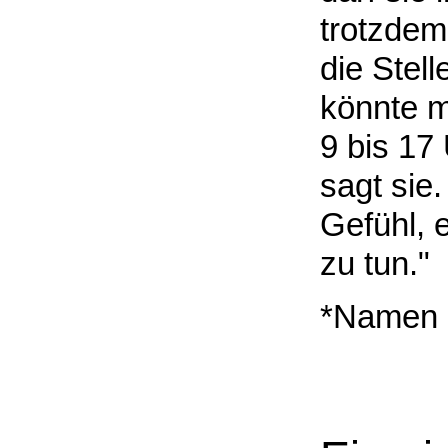
trotzdem 
die Stel
könnte m
9 bis 17
sagt sie
Gefühl, 
zu tun."
*Namen 