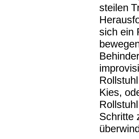
steilen 
Herausfo
sich ein 
bewegen,
Behinder
improvis
Rollstuh
Kies, od
Rollstuhl
Schritte
überwin