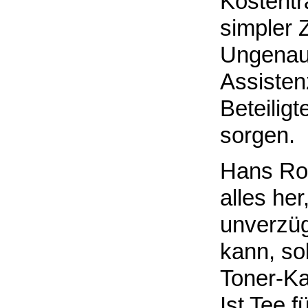
Kostentr
simpler 
Ungenaui
Assisten
Beteilig
sorgen.
Hans Rod
alles her
unverzüg
kann, sob
Toner-Ka
Ist Tee f