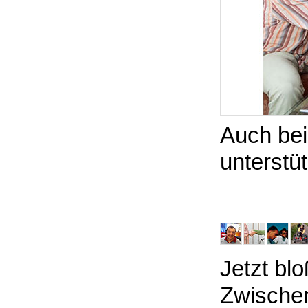
Auch be
unterstü
Jetzt blo
Zwische