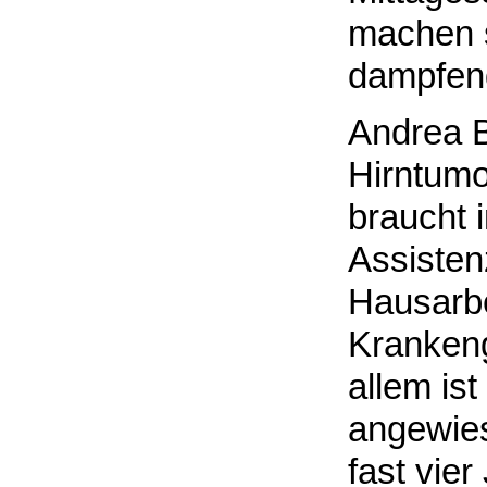
machen s
dampfend
Andrea Bü
Hirntumo
braucht 
Assisten
Hausarbe
Krankeng
allem ist
angewies
fast vie