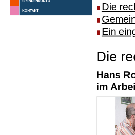
SPENDENKONTO
Die rec
KONTAKT
Gemeins
Ein ein
Die r
Hans Ro
im Arbe