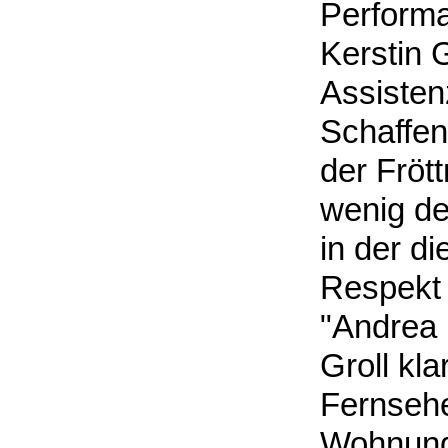
Performa
Kerstin G
Assistenz
Schaffen
der Fröt
wenig de
in der d
Respekt 
"Andrea i
Groll kl
Fernsehe
Wohnung 