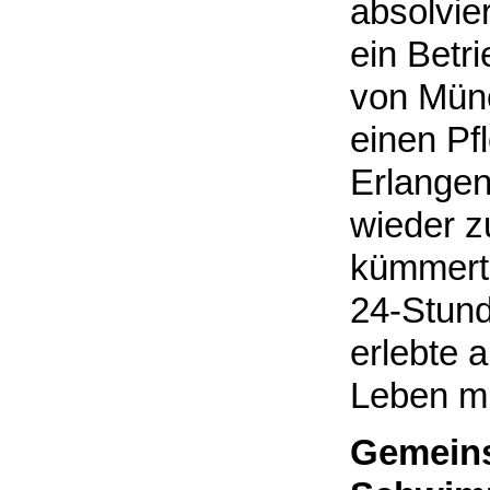
absolvie
ein Betr
von Münc
einen Pf
Erlangen
wieder 
kümmerte
24-Stund
erlebte 
Leben mi
Gemeins