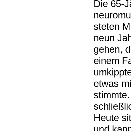
Die 65-Jä
neuromus
steten M
neun Jah
gehen, d
einem Fa
umkippte
etwas mit
stimmte. 
schließl
Heute sit
und kann