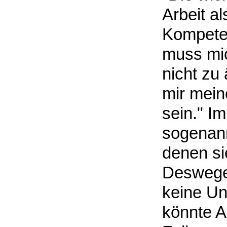
Arbeit al
Kompeten
muss mi
nicht zu
mir mein
sein." I
sogenann
denen si
Deswegen
keine Un
könnte A