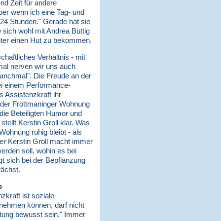
nd Zeit für andere
Aber wenn ich eine Tag- und
 24 Stunden." Gerade hat sie
 sich wohl mit Andrea Büttig
 unter einen Hut zu bekommen.
chaftliches Verhältnis - mit
mal nerven wir uns auch
"manchmal". Die Freude an der
bei einem Performance-
ls Assistenzkraft ihr
in der Fröttmaninger Wohnung
 die Beteiligten Humor und
stellt Kerstin Groll klar. Was
Wohnung ruhig bleibt - als
er Kerstin Groll macht immer
erden soll, wohin es bei
t sich bei der Bepflanzung
ächst.
b
zkraft ist soziale
knehmen können, darf nicht
rtung bewusst sein." Immer