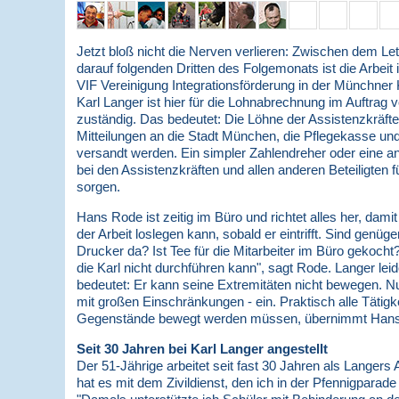
Jetzt bloß nicht die Nerven verlieren: Zwischen dem L
darauf folgenden Dritten des Folgemonats ist die Arbeit 
VIF Vereinigung Integrationsförderung in der Münchner 
Karl Langer ist hier für die Lohnabrechnung im Auftrag 
zuständig. Das bedeutet: Die Löhne der Assistenzkräf
Mitteilungen an die Stadt München, die Pflegekasse und
versandt werden. Ein simpler Zahlendreher oder eine 
bei den Assistenzkräften und allen anderen Beteiligten 
sorgen.
Hans Rode ist zeitig im Büro und richtet alles her, dami
der Arbeit loslegen kann, sobald er eintrifft. Sind genü
Drucker da? Ist Tee für die Mitarbeiter im Büro gekocht? 
die Karl nicht durchführen kann", sagt Rode. Langer leid
bedeutet: Er kann seine Extremitäten nicht bewegen. Nu
mit großen Einschränkungen - ein. Praktisch alle Tätigk
Gegenstände bewegt werden müssen, übernimmt Han
Seit 30 Jahren bei Karl Langer angestellt
Der 51-Jährige arbeitet seit fast 30 Jahren als Langers
hat es mit dem Zivildienst, den ich in der Pfennigparade l