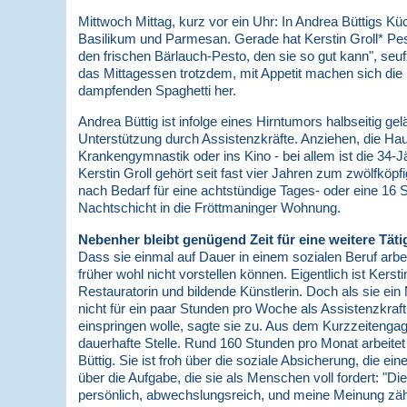
Mittwoch Mittag, kurz vor ein Uhr: In Andrea Büttigs Kü
Basilikum und Parmesan. Gerade hat Kerstin Groll* Pesto
den frischen Bärlauch-Pesto, den sie so gut kann", seuf
das Mittagessen trotzdem, mit Appetit machen sich die
dampfenden Spaghetti her.
Andrea Büttig ist infolge eines Hirntumors halbseitig ge
Unterstützung durch Assistenzkräfte. Anziehen, die Hau
Krankengymnastik oder ins Kino - bei allem ist die 34-J
Kerstin Groll gehört seit fast vier Jahren zum zwölfkö
nach Bedarf für eine achtstündige Tages- oder eine 16
Nachtschicht in die Fröttmaninger Wohnung.
Nebenher bleibt genügend Zeit für eine weitere Täti
Dass sie einmal auf Dauer in einem sozialen Beruf arbei
früher wohl nicht vorstellen können. Eigentlich ist Kerst
Restauratorin und bildende Künstlerin. Doch als sie ein
nicht für ein paar Stunden pro Woche als Assistenzkraft
einspringen wolle, sagte sie zu. Aus dem Kurzzeiteng
dauerhafte Stelle. Rund 160 Stunden pro Monat arbeitet K
Büttig. Sie ist froh über die soziale Absicherung, die eine
über die Aufgabe, die sie als Menschen voll fordert: "Die
persönlich, abwechslungsreich, und meine Meinung zähl