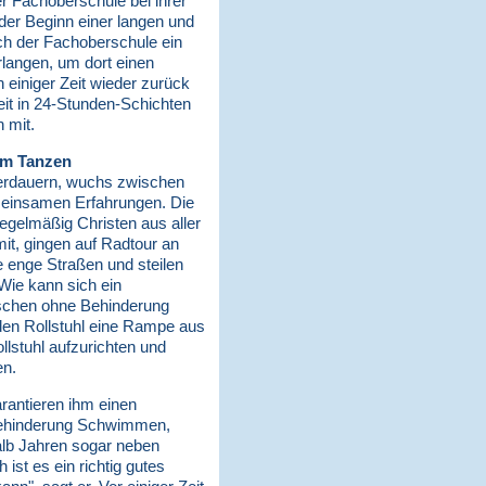
r Fachoberschule bei ihrer
der Beginn einer langen und
ch der Fachoberschule ein
langen, um dort einen
 einiger Zeit wieder zurück
t in 24-Stunden-Schichten
 mit.
um Tanzen
berdauern, wuchs zwischen
meinsamen Erfahrungen. Die
gelmäßig Christen aus aller
 mit, gingen auf Radtour an
e enge Straßen und steilen
Wie kann sich ein
enschen ohne Behinderung
 den Rollstuhl eine Rampe aus
llstuhl aufzurichten und
en.
arantieren ihm einen
 Behinderung Schwimmen,
halb Jahren sogar neben
ist es ein richtig gutes