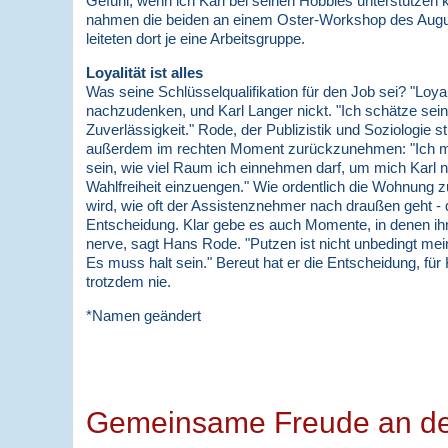
Gefühl, wenn ich Karl bei seinen Hobbies unterstützen ka
nahmen die beiden an einem Oster-Workshop des Augus
leiteten dort je eine Arbeitsgruppe.
Loyalität ist alles
Was seine Schlüsselqualifikation für den Job sei? "Loyal
nachzudenken, und Karl Langer nickt. "Ich schätze sein
Zuverlässigkeit." Rode, der Publizistik und Soziologie st
außerdem im rechten Moment zurückzunehmen: "Ich 
sein, wie viel Raum ich einnehmen darf, um mich Karl 
Wahlfreiheit einzuengen." Wie ordentlich die Wohnung z
wird, wie oft der Assistenznehmer nach draußen geht - d
Entscheidung. Klar gebe es auch Momente, in denen ihn
nerve, sagt Hans Rode. "Putzen ist nicht unbedingt mei
Es muss halt sein." Bereut hat er die Entscheidung, für 
trotzdem nie.
*Namen geändert
Gemeinsame Freude an der 