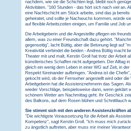
nachdem, wie sie die Schichten legt, bleibt noch genüge
Aktivitäten. "160 Stunden - das hört sich nach viel an. 
eine Nachtschicht am Stück arbeite, sind das ja bereits
geheiratet, und sollte je Nachwuchs kommen, würde sie
auf flexible Arbeitszeiten einigen, um Familie und Job
Die Arbeitgeberin und die Angestellte pflegen ein freunds
allem, was zu einer Freundschaft dazu gehört. "Manch
gegenseitig", lacht Büttig, aber die Betonung liegt auf 
Kreativität verbindet die beiden - Andrea Büttig macht 
Theater mit und malt, Kerstin Groll hat trotz der Arbeit a
künstlerisches Schaffen nicht aufgegeben. Der Alltag 
gleich ein wenig dem Leben in einer WG auf Zeit, in der
Respekt füreinander aufbringen. "Andrea ist die Chefin", 
gekocht wird, ob der Fernseher angestellt wird oder die 
Arbeitgeberin hat die Assistenznehmerin das Sagen. Ab
wieder Vorschläge, beispielsweise dann, wenn geklärt w
schönem Wetter am Nachmittag geht. Ihr Geschick zeig
des Balkons, auf dem Rosen blühen und Schnittlauch w
Sie stimmt sich mit den anderen Assistenzkräften a
"Die wichtigste Voraussetzung für die Arbeit als Assisten
Kompetenz", sagt Kerstin Groll. "Ich muss mich zurüc
zu ängstlich auftreten, aber muss mir meiner Verantwo