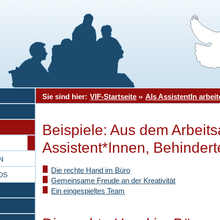
Sie sind hier:
VIF-Startseite
Als AssistentIn arbei
Beispiele: Aus dem Arbeits
Assistent*Innen, Behinder
N
Die rechte Hand im Büro
DS
Gemeinsame Freude an der Kreativität
Ein eingespieltes Team