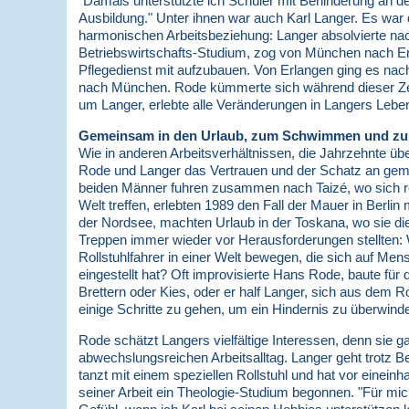
"Damals unterstützte ich Schüler mit Behinderung an de
Ausbildung." Unter ihnen war auch Karl Langer. Es war 
harmonischen Arbeitsbeziehung: Langer absolvierte na
Betriebswirtschafts-Studium, zog von München nach Er
Pflegedienst mit aufzubauen. Von Erlangen ging es nach
nach München. Rode kümmerte sich während dieser Zei
um Langer, erlebte alle Veränderungen in Langers Leben
Gemeinsam in den Urlaub, zum Schwimmen und z
Wie in anderen Arbeitsverhältnissen, die Jahrzehnte ü
Rode und Langer das Vertrauen und der Schatz an ge
beiden Männer fuhren zusammen nach Taizé, wo sich re
Welt treffen, erlebten 1989 den Fall der Mauer in Berlin
der Nordsee, machten Urlaub in der Toskana, wo sie di
Treppen immer wieder vor Herausforderungen stellten: 
Rollstuhlfahrer in einer Welt bewegen, die sich auf M
eingestellt hat? Oft improvisierte Hans Rode, baute für
Brettern oder Kies, oder er half Langer, sich aus dem Ro
einige Schritte zu gehen, um ein Hindernis zu überwind
Rode schätzt Langers vielfältige Interessen, denn sie g
abwechslungsreichen Arbeitsalltag. Langer geht trotz
tanzt mit einem speziellen Rollstuhl und hat vor einein
seiner Arbeit ein Theologie-Studium begonnen. "Für mich 