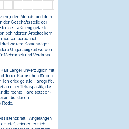
etzten jeden Monats und dem
in der Geschäftsstelle der
Klenzestraße eng getaktet.
von behinderten Arbeitgebern
te müssen berechnet,
 drei weitere Kostenträger
andere Ungenauigkeit würden
für Mehrarbeit und Verdruss
t Karl Langer unverzüglich mit
gend Toner-Kartuschen für den
"Ich erledige alle Handgriffe,
et an einer Tetraspastik, das
r die rechte Hand setzt er -
eiten, bei denen
s Rode.
 Assistenzkraft. "Angefangen
eistete", erinnert er sich.