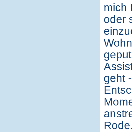
mich 
oder 
einzu
Wohnu
geputz
Assis
geht -
Entsc
Momen
anstr
Rode.