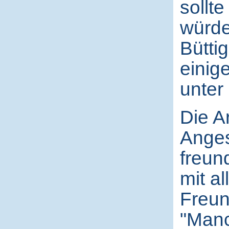
sollt
würde
Büttig
einig
unter
Die A
Anges
freun
mit a
Freun
"Manc