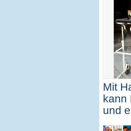
Mit H
kann 
und e