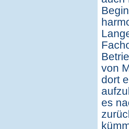
Begin
harmo
Lange
Facho
Betri
von M
dort 
aufzu
es na
zurüc
kümme