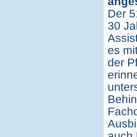
anges
Der 51
30 Ja
Assis
es mit
der P
erinn
unter
Behin
Facho
Ausbi
auch 