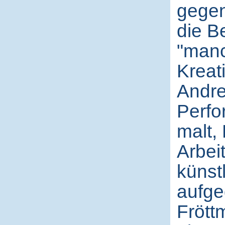
gegens
die B
"manc
Kreati
Andre
Perfo
malt, 
Arbeit
künst
aufge
Frött