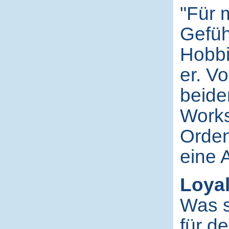
"Für m
Gefüh
Hobbi
er. V
beide
Works
Ordens
eine 
Loyali
Was s
für de