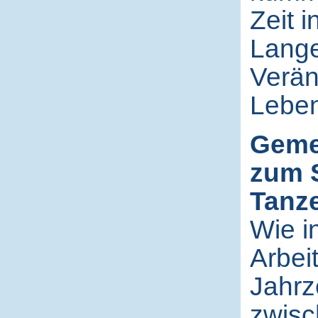
Zeit 
Langer
Verän
Leben
Geme
zum 
Tanz
Wie i
Arbei
Jahrz
zwisc