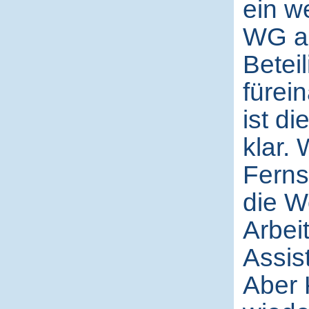
ein w
WG au
Betei
fürei
ist di
klar.
Ferns
die W
Arbei
Assis
Aber 