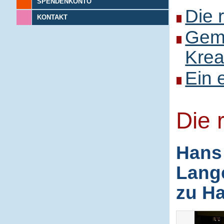
SPENDENKONTO
Die 
KONTAKT
Gem
Kreat
Ein 
Die 
Hans 
Lange
zu H