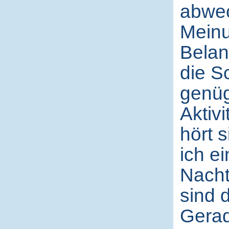
abwec
Meinu
Belan
die S
genüg
Aktiv
hört 
ich e
Nacht
sind 
Gerad