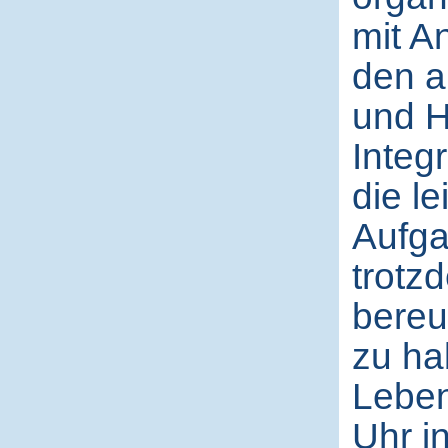
mit A
den a
und H
Integ
die le
Aufga
trotz
bereu
zu ha
Leben
Uhr i