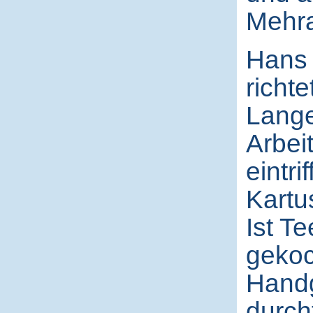
Mehra
Hans 
richte
Lange
Arbei
eintr
Kartu
Ist Te
gekoc
Handgr
durch