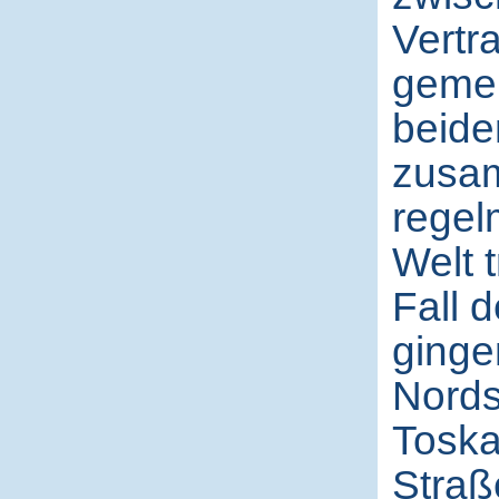
Vertr
gemei
beide
zusam
regel
Welt 
Fall d
ginge
Nords
Toska
Straß