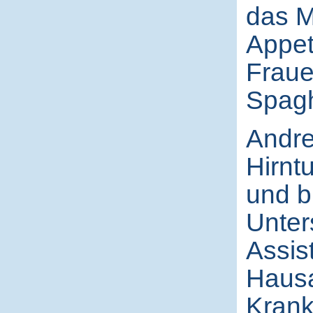
das M
Appet
Fraue
Spagh
Andrea
Hirnt
und b
Unter
Assis
Hausa
Krank