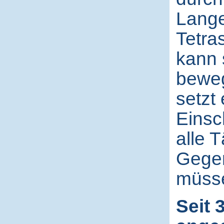
Lange
Tetra
kann 
beweg
setzt 
Einsc
alle 
Gege
müss
Seit 