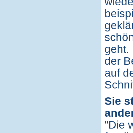
wiede
beisp
geklä
schön
geht.
der B
auf d
Schni
Sie s
ander
"Die 