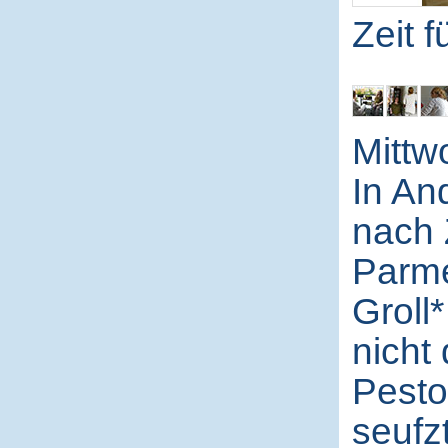
Zeit 
Mittw
In An
nach 
Parme
Groll*
nicht
Pesto
seufz