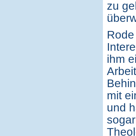
zu ge
überw
Rode 
Inter
ihm e
Arbeit
Behin
mit e
und h
sogar
Theol