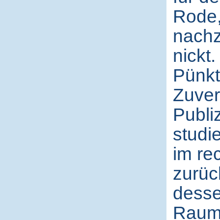
Rode,
nachz
nickt
Pünkt
Zuver
Publi
studi
im re
zurüc
desse
Raum 