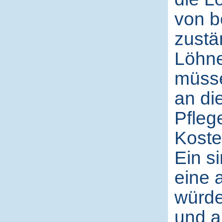
von b
zustä
Löhne
müsse
an di
Pfleg
Koste
Ein s
eine 
würde
und a