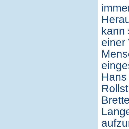
immer
Herau
kann s
einer
Mens
einges
Hans 
Rolls
Brette
Lange
aufzu