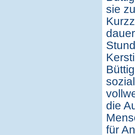
sie z
Kurzz
dauer
Stund
Kersti
Büttig
sozia
vollwe
die A
Mensc
für An