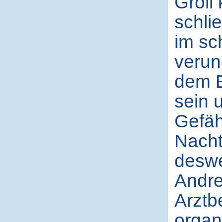
Groll
schli
im sc
verun
dem E
sein 
Gefäh
Nacht
deswe
Andre
Arztb
organ