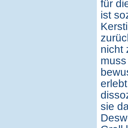
für di
ist s
Kerst
zurüc
nicht 
muss 
bewus
erleb
disso
sie d
Deswe