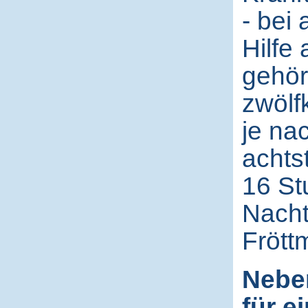
- bei 
Hilfe
gehör
zwölf
je na
achts
16 St
Nacht
Frött
Neben
für e