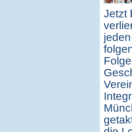
Jetzt
verli
jeden
folge
Folge
Gesch
Verei
Integ
Münch
getakt
die L