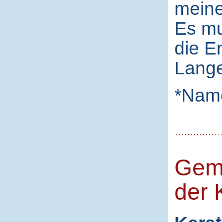
meine
Es mu
die E
Lange
*Nam
Gem
der K