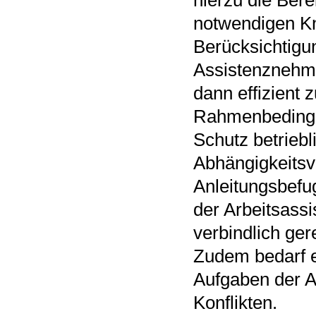
notwendigen K
Berücksichtigun
Assistenznehme
dann effizient 
Rahmenbedingun
Schutz betriebl
Abhängigkeitsv
Anleitungsbefu
der Arbeitsassi
verbindlich ger
Zudem bedarf e
Aufgaben der A
Konflikten.