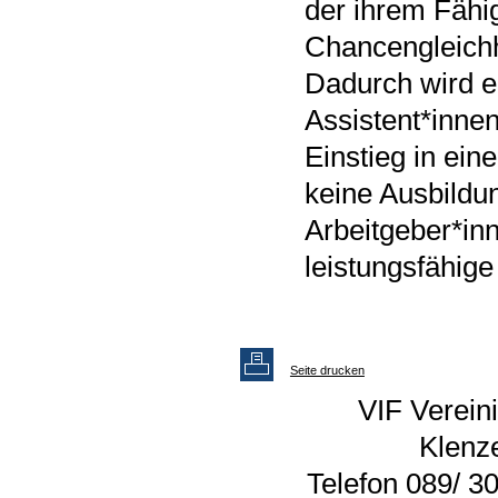
der ihrem Fähig
Chancengleichhe
Dadurch wird er
Assistent*inne
Einstieg in ein
keine Ausbildun
Arbeitgeber*i
leistungsfähige
Seite drucken
VIF Vereini
Klenz
Telefon 089/ 30