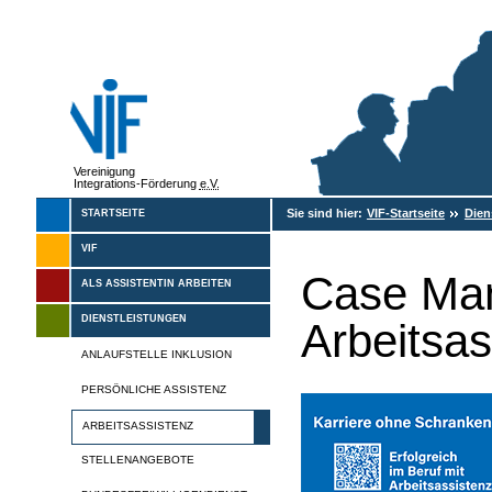
Vereinigung
Integrations-Förderung
e.V.
Sie sind hier:
VIF-Startseite
Dien
STARTSEITE
VIF
Case Ma
ALS ASSISTENTIN ARBEITEN
DIENSTLEISTUNGEN
Arbeitsas
ANLAUFSTELLE INKLUSION
PERSÖNLICHE ASSISTENZ
ARBEITSASSISTENZ
STELLENANGEBOTE