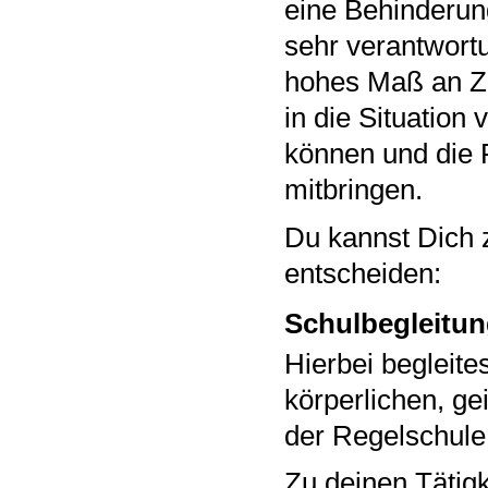
eine Behinderung
sehr verantwortun
hohes Maß an Zuv
in die Situatio
können und die 
mitbringen.
Du kannst Dich 
entscheiden:
Schulbegleitu
Hierbei begleite
körperlichen, ge
der Regelschule
Zu deinen Tätigk