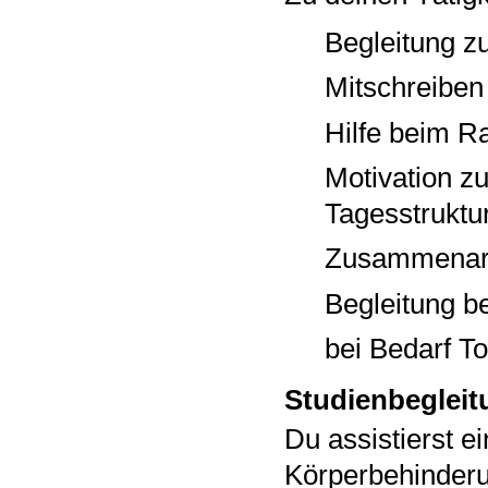
Begleitung z
Mitschreiben 
Hilfe beim 
Motivation z
Tagesstruktu
Zusammenarbe
Begleitung b
bei Bedarf Toi
Studienbegleit
Du assistierst e
Körperbehinderu