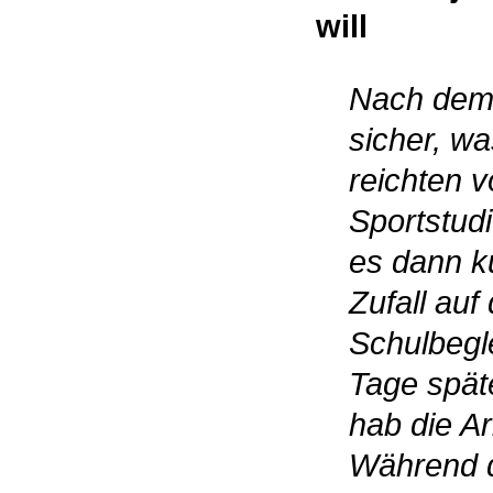
will
Nach dem 
sicher, w
reichten 
Sportstudi
es dann k
Zufall auf
Schulbegl
Tage spät
hab die A
Während 