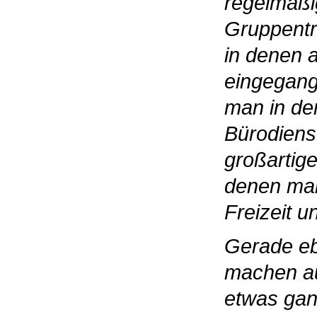
regelmäßi
Gruppentr
in denen 
eingegang
man in de
Bürodienst
großartig
denen man
Freizeit u
Gerade eb
machen a
etwas gan