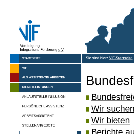
Vereinigung
Integrations-Förderung
e.V.
Sie sind hier:
VIF-Startseite
STARTSEITE
VIF
Bundesfr
ALS ASSISTENTIN ARBEITEN
DIENSTLEISTUNGEN
Bundesfreiw
ANLAUFSTELLE INKLUSION
Wir suche
PERSÖNLICHE ASSISTENZ
ARBEITSASSISTENZ
Wir bieten
STELLENANGEBOTE
Berichte a