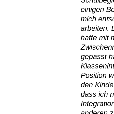
Schulbegl
einigen B
mich ents
arbeiten. 
hatte mit 
Zwischenm
gepasst ha
Klassenin
Position 
den Kinder
dass ich n
Integratio
anderen z