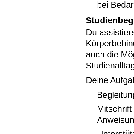
bei Bedarf
Studienbeg
Du assistier
Körperbehin
auch die Mög
Studienallta
Deine Aufgab
Begleitun
Mitschrif
Anweisun
Unterstüt