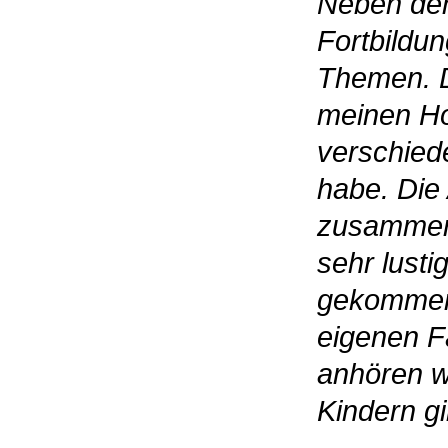
Neben dem
Fortbildu
Themen. D
meinen Hor
verschied
habe. Die
zusammen 
sehr lusti
gekommen.
eigenen F
anhören wi
Kindern gi