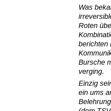
Was bekam
irreversib
Roten übe
Kombinati
berichten
Kommunikat
Bursche m
verging.
Einzig se
ein ums a
Belehrung
(dem TSV) 