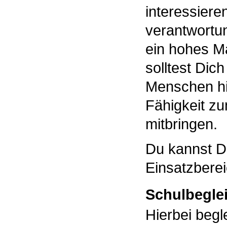
interessiere
verantwortung
ein hohes Ma
solltest Dich
Menschen hi
Fähigkeit zu
mitbringen.
Du kannst D
Einsatzbere
Schulbegle
Hierbei begl