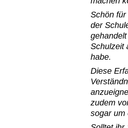
machen k
Schön für
der Schul
gehandelt
Schulzeit 
habe.
Diese Erf
Verständn
anzueignen
zudem von
sogar um 
Solltet ih