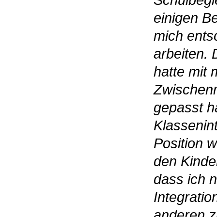
Schulbegl
einigen B
mich ents
arbeiten. 
hatte mit 
Zwischenm
gepasst ha
Klassenin
Position 
den Kinder
dass ich n
Integratio
anderen z