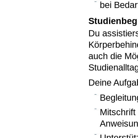
bei Bedarf
Studienbeg
Du assistier
Körperbehin
auch die Mög
Studienallta
Deine Aufgab
Begleitun
Mitschrif
Anweisun
Unterstüt