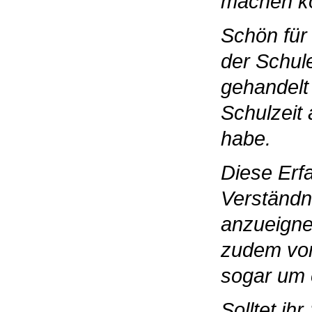
machen k
Schön für
der Schul
gehandelt
Schulzeit 
habe.
Diese Erf
Verständn
anzueignen
zudem von
sogar um 
Solltet ih