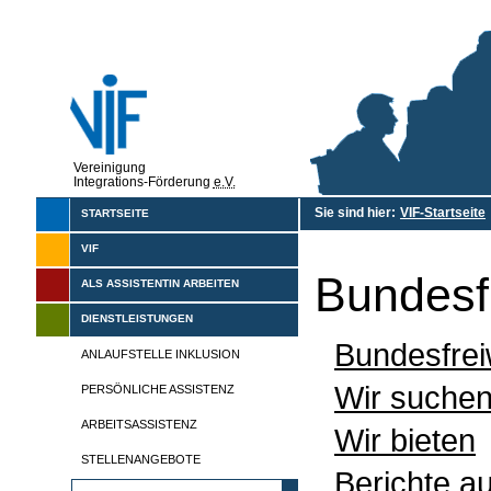
Vereinigung
Integrations-Förderung
e.V.
Sie sind hier:
VIF-Startseite
STARTSEITE
VIF
Bundesfr
ALS ASSISTENTIN ARBEITEN
DIENSTLEISTUNGEN
Bundesfreiw
ANLAUFSTELLE INKLUSION
Wir suche
PERSÖNLICHE ASSISTENZ
ARBEITSASSISTENZ
Wir bieten
STELLENANGEBOTE
Berichte a