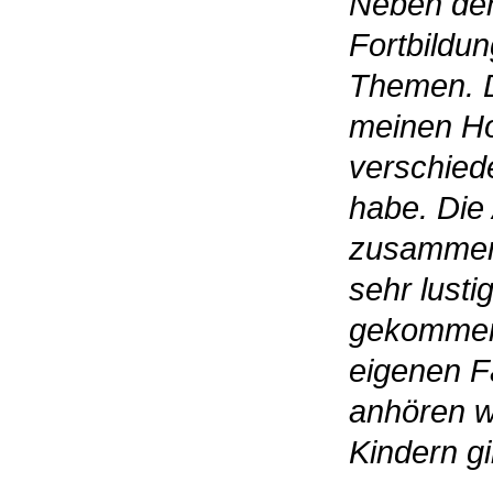
Neben dem
Fortbildu
Themen. D
meinen Hor
verschied
habe. Die
zusammen 
sehr lusti
gekommen.
eigenen F
anhören wi
Kindern gi