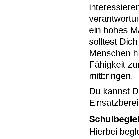
interessiere
verantwortung
ein hohes Ma
solltest Dich
Menschen hi
Fähigkeit zu
mitbringen.
Du kannst D
Einsatzbere
Schulbegle
Hierbei begl