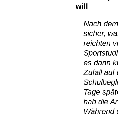
will
Nach dem 
sicher, w
reichten 
Sportstudi
es dann k
Zufall auf
Schulbegl
Tage spät
hab die A
Während 