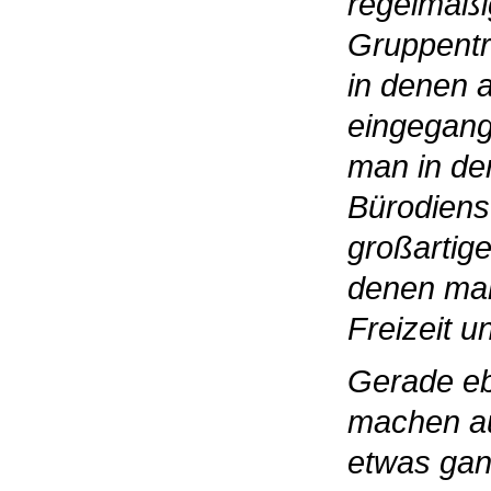
regelmäßi
Gruppentr
in denen 
eingegang
man in de
Bürodienst
großartig
denen man
Freizeit u
Gerade eb
machen a
etwas gan