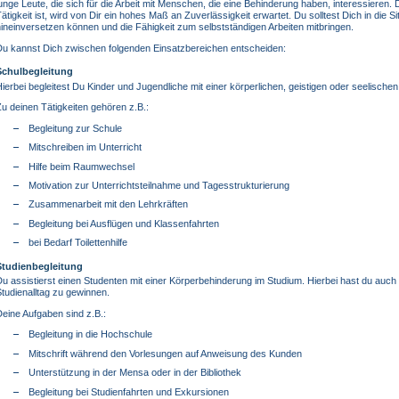
unge Leute, die sich für die Arbeit mit Menschen, die eine Behinderung haben, interessieren.
ätigkeit ist, wird von Dir ein hohes Maß an Zuverlässigkeit erwartet. Du solltest Dich in die
ineinversetzen können und die Fähigkeit zum selbstständigen Arbeiten mitbringen.
Du kannst Dich zwischen folgenden Einsatzbereichen entscheiden:
Schulbegleitung
ierbei begleitest Du Kinder und Jugendliche mit einer körperlichen, geistigen oder seelische
u deinen Tätigkeiten gehören z.B.:
Begleitung zur Schule
Mitschreiben im Unterricht
Hilfe beim Raumwechsel
Motivation zur Unterrichtsteilnahme und Tagesstrukturierung
Zusammenarbeit mit den Lehrkräften
Begleitung bei Ausflügen und Klassenfahrten
bei Bedarf Toilettenhilfe
Studienbegleitung
u assistierst einen Studenten mit einer Körperbehinderung im Studium. Hierbei hast du auch d
tudienalltag zu gewinnen.
eine Aufgaben sind z.B.:
Begleitung in die Hochschule
Mitschrift während den Vorlesungen auf Anweisung des Kunden
Unterstützung in der Mensa oder in der Bibliothek
Begleitung bei Studienfahrten und Exkursionen