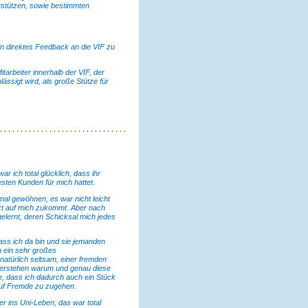
rstützen, sowie bestimmten
in direktes Feedback an die VIF zu
arbeiter innerhalb der VIF, der
ässigt wird, als große Stütze für
r ich total glücklich, dass ihr
sten Kunden für mich hattet.
mal gewöhnen, es war nicht leicht
tzt auf mich zukommt. Aber nach
elernt, deren Schicksal mich jedes
dass ich da bin und sie jemanden
n ein sehr großes
natürlich seltsam, einer fremden
 verstehen warum und genau diese
e, dass ich dadurch auch ein Stück
 auf Fremde zu zugehen.
er ins Uni-Leben, das war total