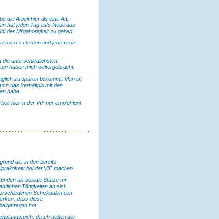
 die Arbeit hier als eine Art,
 Man hat jeden Tag aufs Neue das
ühl der Mitgehörigkeit zu geben.
Grenzen zu testen und jede neue
h die unterschiedlichsten
nten haben mich weitergebracht.
 täglich zu spüren bekommt. Man ist
uch das Verhältnis mit den
hen habe.
beit hier in der VIF nur empfehlen!
grund der in den bereits
praktikant bei der VIF machen.
unden als soziale Stütze mir
ntlichen Tätigkeiten an sich.
verschiedenen Schicksalen den
merken, dass diese
beigetragen hat.
echslungsreich, da ich neben der