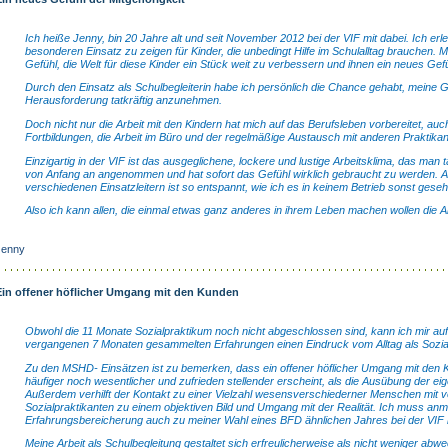
Ich heiße Jenny, bin 20 Jahre alt und seit November 2012 bei der VIF mit dabei. Ich erlebe
besonderen Einsatz zu zeigen für Kinder, die unbedingt Hilfe im Schulalltag brauchen.
Gefühl, die Welt für diese Kinder ein Stück weit zu verbessern und ihnen ein neues Gef
Durch den Einsatz als Schulbegleiterin habe ich persönlich die Chance gehabt, meine 
Herausforderung tatkräftig anzunehmen.
Doch nicht nur die Arbeit mit den Kindern hat mich auf das Berufsleben vorbereitet, auc
Fortbildungen, die Arbeit im Büro und der regelmäßige Austausch mit anderen Praktika
Einzigartig in der VIF ist das ausgeglichene, lockere und lustige Arbeitsklima, das man
von Anfang an angenommen und hat sofort das Gefühl wirklich gebraucht zu werden. A
verschiedenen Einsatzleitern ist so entspannt, wie ich es in keinem Betrieb sonst gese
Also ich kann allen, die einmal etwas ganz anderes in ihrem Leben machen wollen die Ar
Jenny
Ein offener höflicher Umgang mit den Kunden
Obwohl die 11 Monate Sozialpraktikum noch nicht abgeschlossen sind, kann ich mir auf
vergangenen 7 Monaten gesammelten Erfahrungen einen Eindruck vom Alltag als Sozial
Zu den MSHD- Einsätzen ist zu bemerken, dass ein offener höflicher Umgang mit den K
häufiger noch wesentlicher und zufrieden stellender erscheint, als die Ausübung der eige
Außerdem verhilft der Kontakt zu einer Vielzahl wesensverschiederner Menschen mit 
Sozialpraktikanten zu einem objektiven Bild und Umgang mit der Realität. Ich muss an
Erfahrungsbereicherung auch zu meiner Wahl eines BFD ähnlichen Jahres bei der VIF 
Meine Arbeit als Schulbegleitung gestaltet sich erfreulicherweise als nicht weniger abw