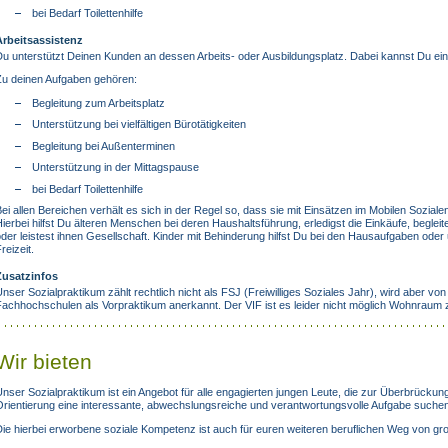
bei Bedarf Toilettenhilfe
Arbeitsassistenz
u unterstützt Deinen Kunden an dessen Arbeits- oder Ausbildungsplatz. Dabei kannst Du ein
Zu deinen Aufgaben gehören:
Begleitung zum Arbeitsplatz
Unterstützung bei vielfältigen Bürotätigkeiten
Begleitung bei Außenterminen
Unterstützung in der Mittagspause
bei Bedarf Toilettenhilfe
ei allen Bereichen verhält es sich in der Regel so, dass sie mit Einsätzen im Mobilen Sozial
ierbei hilfst Du älteren Menschen bei deren Haushaltsführung, erledigst die Einkäufe, beglei
der leistest ihnen Gesellschaft. Kinder mit Behinderung hilfst Du bei den Hausaufgaben oder
reizeit.
Zusatzinfos
nser Sozialpraktikum zählt rechtlich nicht als FSJ (Freiwilliges Soziales Jahr), wird aber v
achhochschulen als Vorpraktikum anerkannt. Der VIF ist es leider nicht möglich Wohnraum z
Wir bieten
nser Sozialpraktikum ist ein Angebot für alle engagierten jungen Leute, die zur Überbrückun
Orientierung eine interessante, abwechslungsreiche und verantwortungsvolle Aufgabe suchen
ie hierbei erworbene soziale Kompetenz ist auch für euren weiteren beruflichen Weg von g