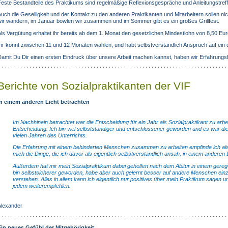
este Bestandteile des Praktikums sind regelmäßige Reflexionsgespräche und Anleitungstreff
uch die Geselligkeit und der Kontakt zu den anderen Praktikanten und Mitarbeitern sollen 
ir wandern, im Januar bowlen wir zusammen und im Sommer gibt es ein großes Grillfest.
ls Vergütung erhaltet ihr bereits ab dem 1. Monat den gesetzlichen Mindestlohn von 8,50 Eur
hr könnt zwischen 11 und 12 Monaten wählen, und habt selbstverständlich Anspruch auf ein qu
amit Du Dir einen ersten Eindruck über unsere Arbeit machen kannst, haben wir Erfahrungsbe
Berichte von Sozialpraktikanten der VIF
In einem anderen Licht betrachten
Im Nachhinein betrachtet war die Entscheidung für ein Jahr als Sozialpraktikant zu arbei
Entscheidung. Ich bin viel selbstständiger und entschlossener geworden und es war d
vielen Jahren des Unterrichts.
Die Erfahrung mit einem behinderten Menschen zusammen zu arbeiten empfinde ich als
mich die Dinge, die ich davor als eigentlich selbstverständlich ansah, in einem anderen 
Außerdem hat mir mein Sozialpraktikum dabei geholfen nach dem Abitur in einem gerege
bin selbstsicherer geworden, habe aber auch gelernt besser auf andere Menschen ein
verstehen. Alles in allem kann ich eigentlich nur positives über mein Praktikum sagen
jedem weiterempfehlen.
Alexander
Ein neues Gefühl der Mitgehörigkeit