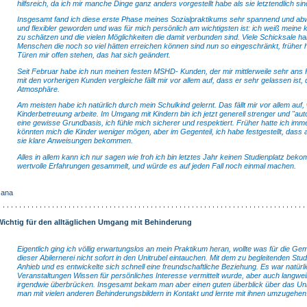
hilfsreich, da ich mir manche Dinge ganz anders vorgestellt habe als sie letztendlich sin
Insgesamt fand ich diese erste Phase meines Sozialpraktikums sehr spannend und abw
und flexibler geworden und was für mich persönlich am wichtigsten ist: ich weiß meine
zu schätzen und die vielen Möglichkeiten die damit verbunden sind. Viele Schicksale h
Menschen die noch so viel hätten erreichen können sind nun so eingeschränkt, früher h
Türen mir offen stehen, das hat sich geändert.
Seit Februar habe ich nun meinen festen MSHD- Kunden, der mir mittlerweile sehr ans
mit den vorherigen Kunden vergleiche fällt mir vor allem auf, dass er sehr gelassen ist, 
Atmosphäre.
Am meisten habe ich natürlich durch mein Schulkind gelernt. Das fällt mir vor allem au
Kinderbetreuung arbeite. Im Umgang mit Kindern bin ich jetzt generell strenger und "autor
eine gewisse Grundbasis, ich fühle mich sicherer und respektiert. Früher hatte ich imm
könnten mich die Kinder weniger mögen, aber im Gegenteil, ich habe festgestellt, dass 
sie klare Anweisungen bekommen.
Alles in allem kann ich nur sagen wie froh ich bin letztes Jahr keinen Studienplatz bek
wertvolle Erfahrungen gesammelt, und würde es auf jeden Fall noch einmal machen.
Jana
Wichtig für den alltäglichen Umgang mit Behinderung
Eigentlich ging ich völlig erwartungslos an mein Praktikum heran, wollte was für die Ge
dieser Abilernerei nicht sofort in den Unitrubel eintauchen. Mit dem zu begleitenden Stu
Anhieb und es entwickelte sich schnell eine freundschaftliche Beziehung. Es war natürlich
Veranstaltungen Wissen für persönliches Interesse vermittelt wurde, aber auch langwei
irgendwie überbrücken. Insgesamt bekam man aber einen guten überblick über das Un
man mit vielen anderen Behinderungsbildern in Kontakt und lernte mit ihnen umzugehen