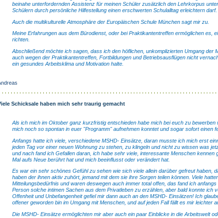
beinahe unterfordernden Assistenz für meinen Schüler zusätzlich den Lehrkorpus unte
Schülern durch persönliche Hilfestellung einen erschwerten Schulalltag erleichtern darf.
Auch die multikulturelle Atmosphäre der Europäischen Schule München sagt mir zu.
Meine Erfahrungen aus dem Bürodienst, oder bei Praktikantentreffen ermöglichen es, e
richten.
Abschließend möchte ich sagen, dass ich den höflichen, unkomplizierten Umgang der Mit
auch wegen der Praktikantentreffen, Fortbildungen und Betriebsausflügen nicht vernachl
ein gesundes Arbeitsklima und Motivation halte.
Andreas
Viele Schicksale haben mich sehr traurig gemacht
Als ich mich im Oktober ganz kurzfristig entschieden habe mich bei euch zu bewerben wa
mich noch so spontan in euer "Programm" aufnehmen konntet und sogar sofort einen fe
Anfangs hatte ich viele, verschiedene MSHD- Einsätze, daran musste ich mich erst ein
jeden Tag vor einer neuen Wohnung zu stehen, zu klingeln und nicht zu wissen was je
und nach fand ich Gefallen daran, ich habe sehr viele, interessante Menschen kennen g
Mal aufs Neue berührt hat und mich beeinflusst oder verändert hat.
Es war ein sehr schönes Gefühl zu sehen wie sich viele allein darüber gefreut haben, 
haben der ihnen aktiv zuhört, jemand mit dem sie ihre Sorgen teilen können. Viele hatte
Mitteilungsbedürfnis und waren deswegen auch immer total offen, das fand ich anfangs 
Person solche intimen Sachen aus dem Privatleben zu erzählen, aber bald konnte ich
Offenheit und Unbefangenheit gefiel mir dann auch an den MSHD- Einsätzen! Ich glaub
offener geworden bin im Umgang mit Menschen, und auf jeden Fall fällt es mir leichter
Die MSHD- Einsätze ermöglichten mir aber auch ein paar Einblicke in die Arbeitswelt od