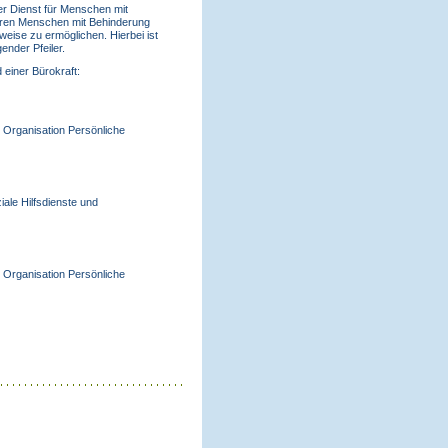
er Dienst für Menschen mit
ahren Menschen mit Behinderung
eise zu ermöglichen. Hierbei ist
ender Pfeiler.
 einer Bürokraft:
d Organisation Persönliche
iale Hilfsdienste und
d Organisation Persönliche