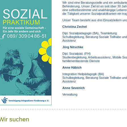
Wir sind eine Beratungsstelle und ein ambulant
Behinderung. Unser Ziel ist es seit über 30 J
eine selbstbestimmte und unabhängige Lebensw
die Tätigkeit unserer Sozialpraktikanten ein trag
Unser Team besteht aus drei Einsatzleitern und
Christina Zechel
Dipl. Sozialpädagogin (BA), Teamleitung
Schulbegleitung, Beratung Soziale Teilhabe un
Assistenz
Jörg Nitschke
Dipl. Sozialpäd. (FH)
Studienbegleitung, Arbeitsassistenz, Mobile Soz
familienentlastende Dienste
Anne Häbich
Integrative Heilpädagogik (BA)
Schulbegleitung, Beratung Soziale Teilhabe un
Assistenz
Anne Sevenich
Verwaltung
Wir suchen