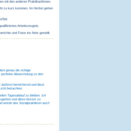
en mit den anderen PraktikantInnen.
nicht zu kurz kommen. Im Herbst gehen
o/Std.
alifiziertes Arbeitszeugnis.
richte und Fotos ins Netz gestellt.
ten genau die richtige
ie perfekte Abwechslung zu den
 äußerst bereichernd und lässt
Licht betrachten.
lten Tagesablauf zu bleiben. Ich
zugehen und diese besser zu
 und würde das Sozialpraktikum auch