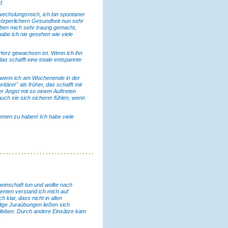
d.
echslungsreich, ich bin spontaner
 körperlichern Gesundheit nun sehr
aben mich sehr traurig gemacht,
abe ich nie gesehen wie viele
 Herz gewachsen ist. Wenn ich ihn
das schafft eine totale entspannte
f, wenn ich am Wochenende in der
itärer" als früher, das schafft mir
er Angst mit so einem Auftreten
auch sie sich sicherer fühlen, wenn
ommen zu haben! Ich habe viele
meinschaft tun und wollte nach
denten verstand ich mich auf
 klar, dass nicht in allen
lige Juraübungen ließen sich
ileben. Durch andere Einsätze kam
.