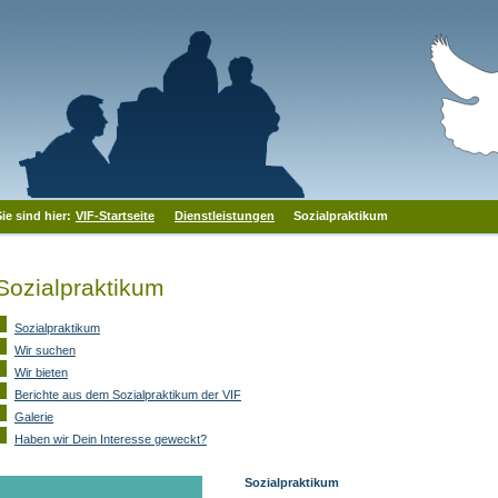
Sie sind hier:
VIF-Startseite
Dienstleistungen
Sozialpraktikum
Sozialpraktikum
Sozialpraktikum
Wir suchen
Wir bieten
Berichte aus dem Sozialpraktikum der VIF
Galerie
Haben wir Dein Interesse geweckt?
Sozialpraktikum