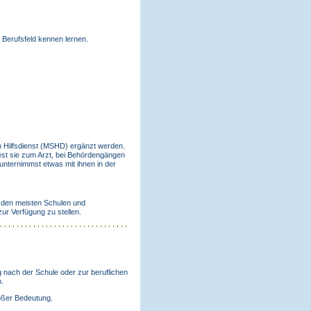
 Berufsfeld kennen lernen.
en Hilfsdienst (MSHD) ergänzt werden.
test sie zum Arzt, bei Behördengängen
 unternimmst etwas mit ihnen in der
on den meisten Schulen und
ur Verfügung zu stellen.
g nach der Schule oder zur beruflichen
.
roßer Bedeutung.