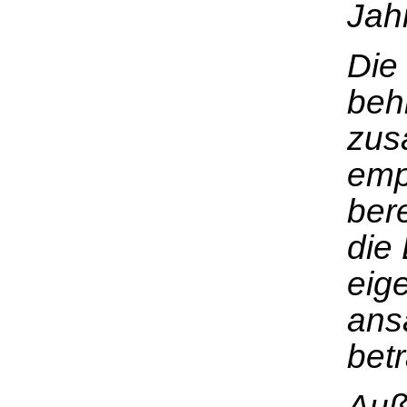
Jah
Die
beh
zus
emp
ber
die 
eige
ans
bet
Auß