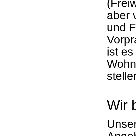
(Freiw
aber 
und F
Vorpr
ist es
Wohnr
stelle
Wir 
Unser