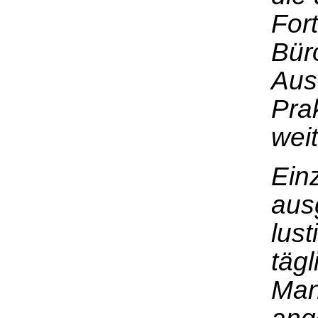
Fort
Bür
Aus
Pra
wei
Einz
aus
lus
täg
Man