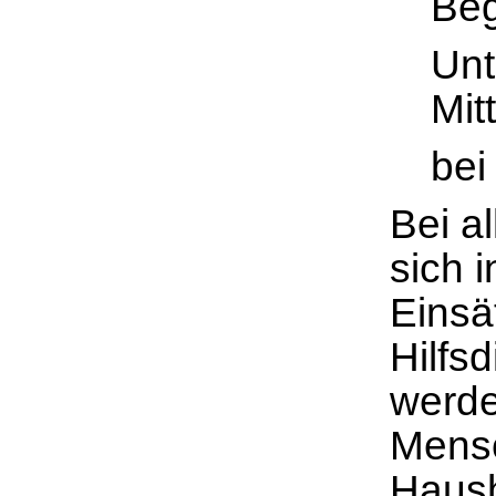
Beg
Unt
Mit
bei
Bei a
sich 
Einsä
Hilfs
werde
Mensc
Haush