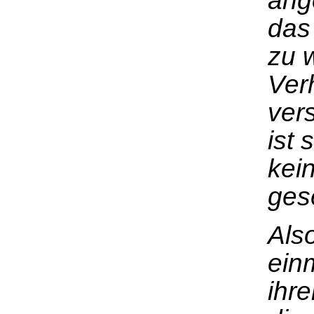
ang
das
zu 
Ver
ver
ist 
kei
ges
Also
ein
ihr