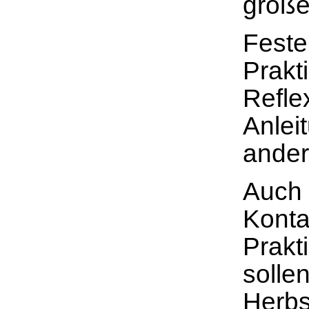
große
Feste
Prakt
Refle
Anlei
ander
Auch 
Konta
Prakt
solle
Herbs