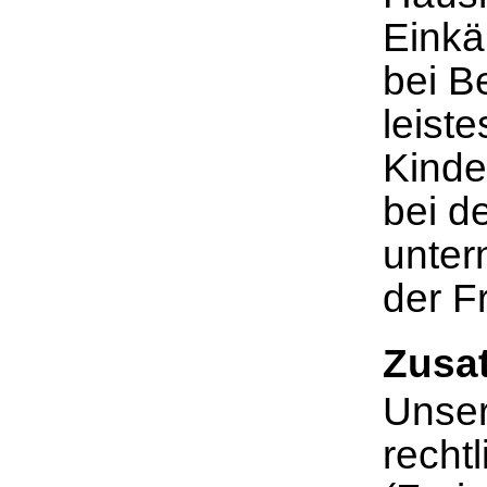
Einkä
bei B
leiste
Kinde
bei d
unter
der Fr
Zusat
Unser
rechtl