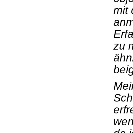
mit 
anm
Erf
zu 
ähn
bei
Mei
Sch
erfr
wen