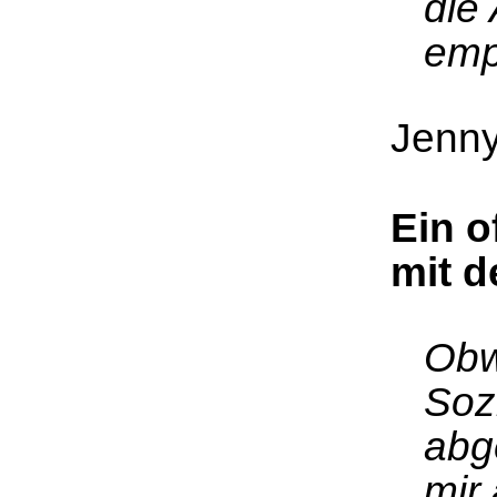
die 
emp
Jenn
Ein o
mit 
Obw
Soz
abg
mir