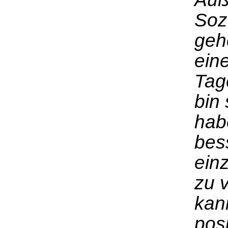
Soz
geh
ein
Tag
bin
hab
bes
ein
zu v
kann
pos