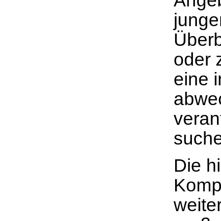
Angeb
junge
Überb
oder 
eine 
abwec
veran
suche
Die h
Kompe
weite