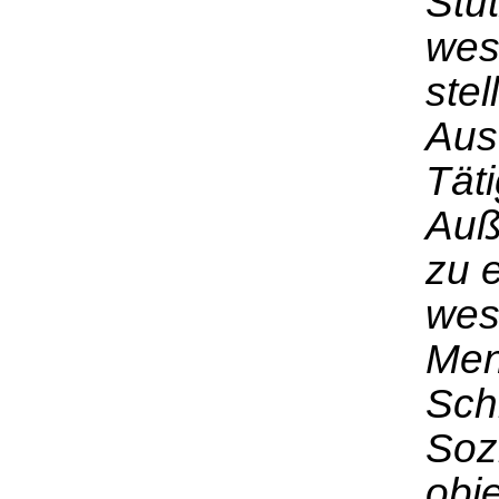
Stü
wes
stel
Aus
Täti
Auß
zu e
wes
Men
Sch
Soz
obj