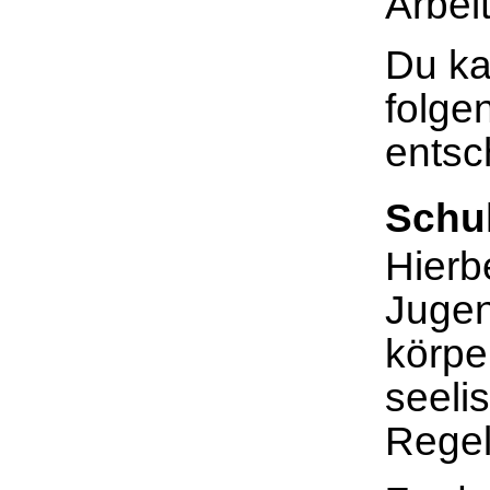
Arbei
Du ka
folge
entsc
Schu
Hierb
Jugen
körpe
seeli
Regel