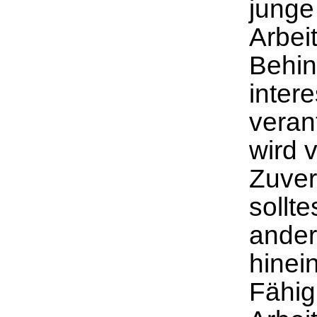
junge 
Arbei
Behin
inter
verant
wird 
Zuver
sollte
ande
hinei
Fähig