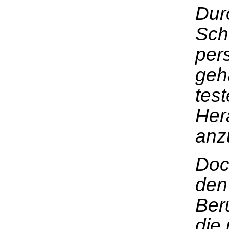
Dur
Sch
per
geh
tes
Her
anz
Doch
den
Ber
die