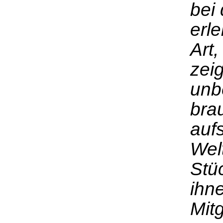
bei 
erle
Art
zeig
unbe
bra
auf
Welt
Stü
ihn
Mit