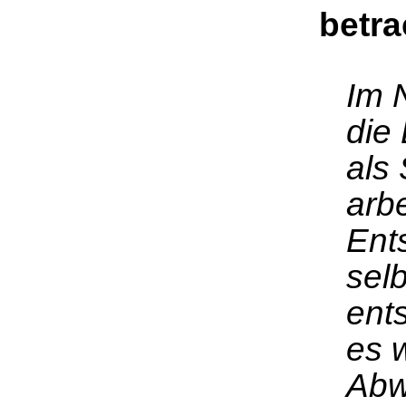
betra
Im 
die
als 
arbe
Ents
sel
ent
es 
Abw