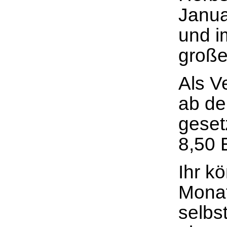
Janua
und i
großes
Als Ve
ab de
geset
8,50 
Ihr k
Monat
selbs