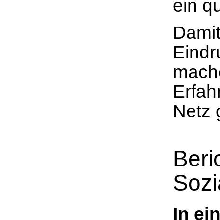
ein qu
Damit
Eindr
mache
Erfah
Netz g
Beri
Sozi
In ei