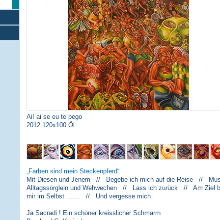
Ai! ai se eu te pego
2012 120x100 Öl
Farben sind mein Steckenpferd
Mit Diesen und Jenem // Begebe ich mich auf die Reise // Musi
Alltagssörglein und Wehwechen // Lass ich zurück // Am Ziel 
mir im Selbst ....... // Und vergesse mich
Ja Sacradi ! Ein schöner kreisslicher Schmarrn