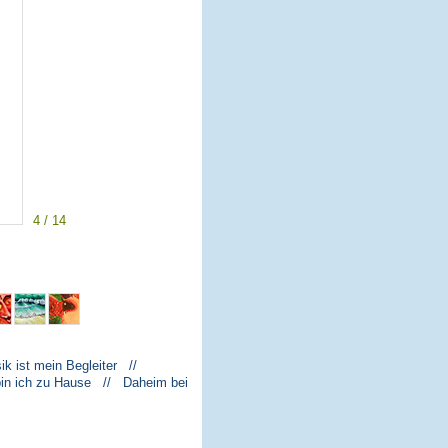
4 / 14
k ist mein Begleiter //
bin ich zu Hause // Daheim bei