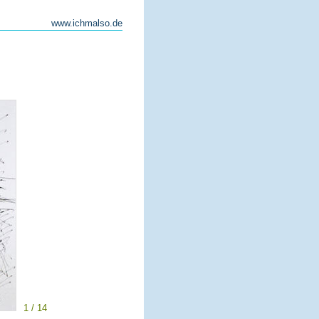
www.ichmalso.de
1 / 14