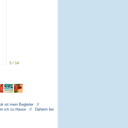
5 / 14
k ist mein Begleiter //
bin ich zu Hause // Daheim bei