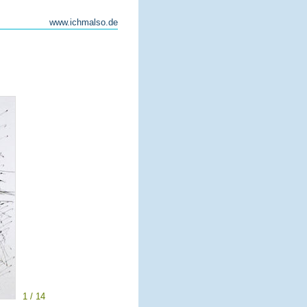
www.ichmalso.de
1 / 14