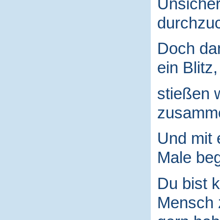
Unsicher
durchzuc
Doch da
ein Blitz,
stießen 
zusamm
Und mit
Male begr
Du bist k
Mensch