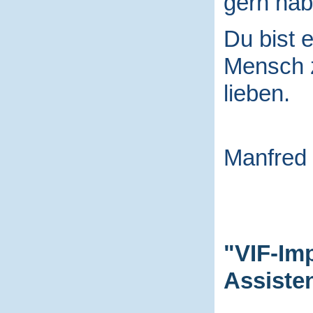
gern hab
Du bist e
Mensch
lieben.
Manfred
"VIF-Im
Assiste