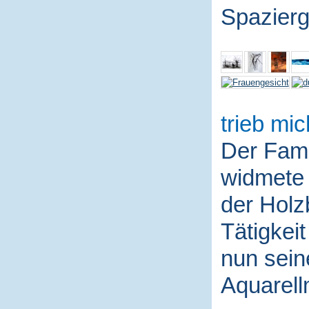
Spazierg
trieb mic
Der Fami
widmete 
der Holz
Tätigkei
nun sein
Aquarell