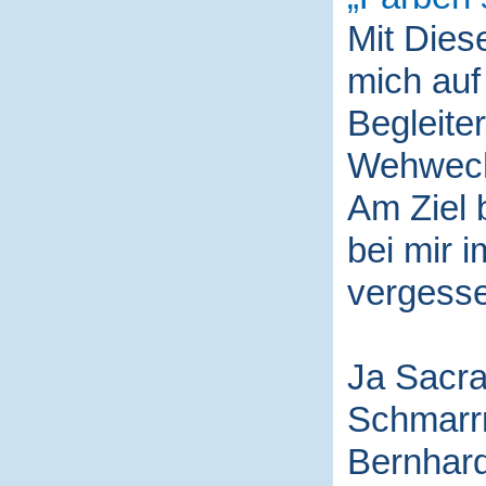
Mit Die
mich auf
Begleite
Wehwech
Am Ziel 
bei mir i
vergess
Ja Sacra
Schmarr
Bernhard