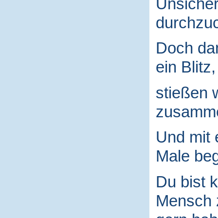
Unsicher
durchzuc
Doch da
ein Blitz,
stießen 
zusamm
Und mit
Male begr
Du bist k
Mensch