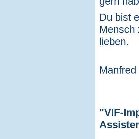
gern hab
Du bist e
Mensch
lieben.
Manfred
"VIF-Im
Assiste