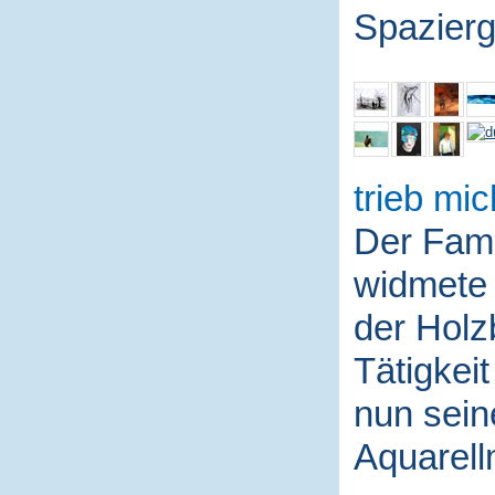
Spazierg
trieb mic
Der Fami
widmete 
der Holz
Tätigkei
nun sein
Aquarell