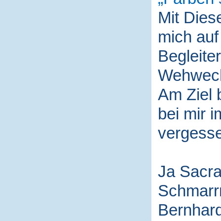
Mit Die
mich auf
Begleite
Wehwech
Am Ziel 
bei mir i
vergess
Ja Sacra
Schmarr
Bernhard