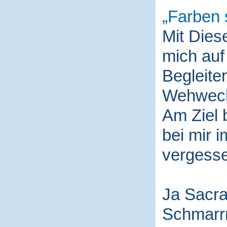
Farben 
Mit Die
mich auf
Begleite
Wehwech
Am Ziel 
bei mir i
vergess
Ja Sacra
Schmarr