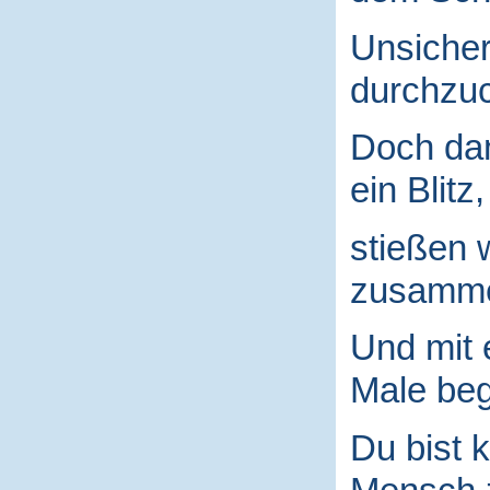
Unsicher
durchzuc
Doch da
ein Blitz,
stießen 
zusamm
Und mit
Male begr
Du bist k