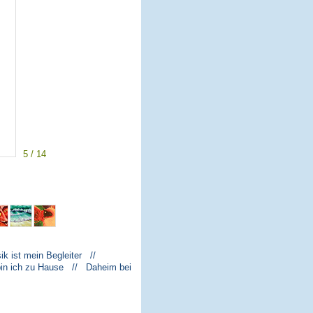
5 / 14
k ist mein Begleiter //
bin ich zu Hause // Daheim bei