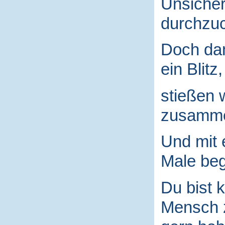
Unsicher
durchzuc
Doch da
ein Blitz,
stießen 
zusamm
Und mit
Male begr
Du bist k
Mensch