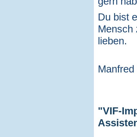
gern hab
Du bist e
Mensch
lieben.
Manfred
"VIF-Im
Assiste