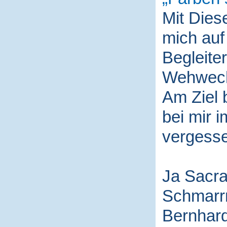
Mit Die
mich auf
Begleite
Wehwech
Am Ziel 
bei mir i
vergess
Ja Sacra
Schmarr
Bernhard