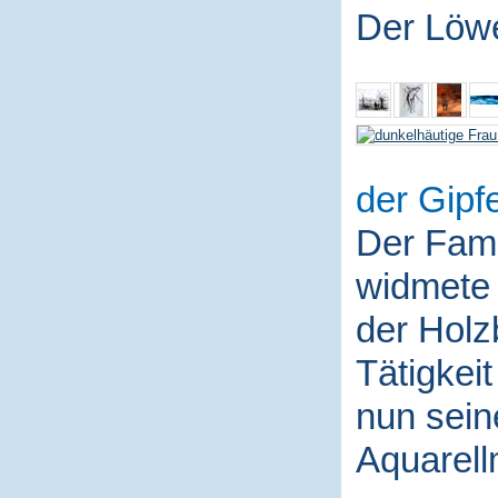
Der Löw
der Gipfe
Der Fami
widmete 
der Holz
Tätigkei
nun sein
Aquarell